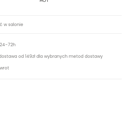
HOT
 w salonie
 24-72h
ostawa od 149zł dla wybranych metod dostawy
zwrot