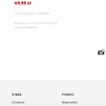
49,99 zł
Filtry
Cena regularna
99,99 zł
Najniższa cena z 30 dni przed
obniżką
59,99 zł

O NAS
POMOC
O marce
Moje konto