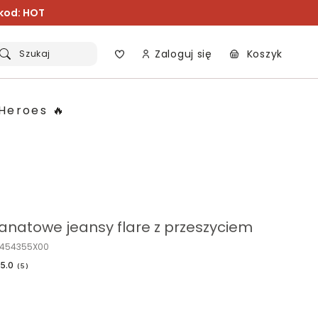
 kod: HOT
Zaloguj się
Koszyk
Szukaj
Heroes 🔥
anatowe jeansy flare z przeszyciem
O454355X00
5.0
(
5
)