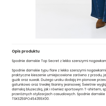
Opis produktu
Spodnie damskie Top Secret z lekko szerszymi nogawkam
Spodnie damskie typu flare z lekko szerszymi nogawkam
praktyczne kieszenie umiejscowione zarówno z przodu, jak
guzik oraz suwak. Dużego uroku dodają im pionowe przesz
gatunkowo oraz trwałej tkaniny jeansowej. Świetnie wyg
damską bluzeczką, jak i również sportowym T-shirtem, s
przeróżnych stylizacjach casualowych. Spodnie damskie 
TSKS25SPO454355X00.