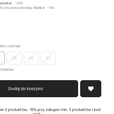
129,99 zł
-46%
30 dni przed obniżką:
79,99 zł
-13%
erz rozmiar
38
40
42
zmiarów
Dodaj do koszyka
ie 2 produktów, -15% przy zakupie min. 3 produktów | kod: