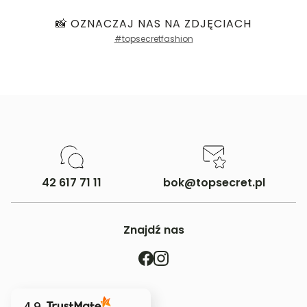
📸 OZNACZAJ NAS NA ZDJĘCIACH
#topsecretfashion
42 617 71 11
bok@topsecret.pl
Znajdź nas
4.9