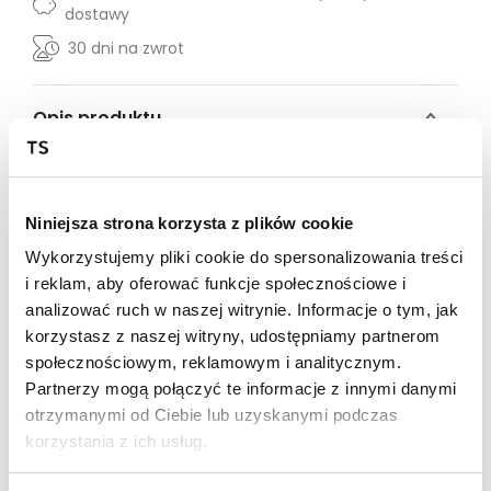
dostawy
30 dni na zwrot
Opis produktu
Sukienka damska Top Secret w kratkę, o dopasowanym
kroju.
Niniejsza strona korzysta z plików cookie
Ceniona za niebagatelny design oraz duży komfort
podczas użytkowania sukienka damska o długości do
Wykorzystujemy pliki cookie do spersonalizowania treści
połowy uda. Posiada ona proste długie rękawy i ma
i reklam, aby oferować funkcje społecznościowe i
dopasowany fason, dzięki czemu eksponuje walory
analizować ruch w naszej witrynie. Informacje o tym, jak
kobiecej sylwetki. Uroku dodaje jej okrągły dekolt z
korzystasz z naszej witryny, udostępniamy partnerom
ozdobną lamówką wokół oraz zapięcie z tyłu na
chowany suwak. Wykonana ona została z delikatnej
społecznościowym, reklamowym i analitycznym.
oraz przyjemnej w dotyku dzianiny, będąc wzbogaconą
Partnerzy mogą połączyć te informacje z innymi danymi
o efektowny nadruk w kratkę na całości. Świetnie
otrzymanymi od Ciebie lub uzyskanymi podczas
sprawdzi się zarówno jako element stroju do pracy, jak i
korzystania z ich usług.
też podczas weekendu. Sukienka damska dostępna w
kolorze czerwonym TSKW24SUK483633X00.