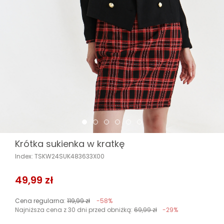
Krótka sukienka w kratkę
Index: TSKW24SUK483633X00
49,99 zł
Cena regularna:
119,99 zł
-58%
Najniższa cena z 30 dni przed obniżką:
69,99 zł
-29%