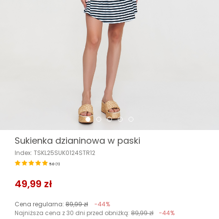
Sukienka dzianinowa w paski
Index: TSKL25SUK0124STR12
5.0
(
1
)
49,99 zł
Cena regularna:
89,99 zł
-44%
Najniższa cena z 30 dni przed obniżką:
89,99 zł
-44%