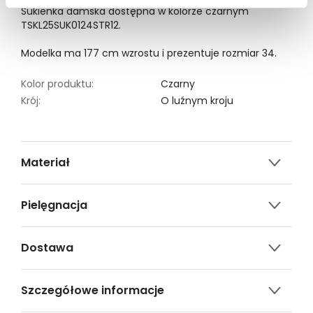
Sukienka damska dostępna w kolorze czarnym
TSKL25SUK0124STR12.
Modelka ma 177 cm wzrostu i prezentuje rozmiar 34.
Kolor produktu:
Czarny
Krój:
O luźnym kroju
Materiał
95% wiskoza, 5% elastan
Pielęgnacja
Nie czyścić chemicznie
Dostawa
Nie można wybielać i chlorować
Darmowa dostawa od 149zł dla wybranych metod
Prasować w temp. Max. 110°
Szczegółowe informacje
dostawy.