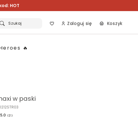
 kod: HOT
Zaloguj się
Koszyk
Szukaj
Heroes 🔥
axi w paski
0212STR03
5.0
(
2
)