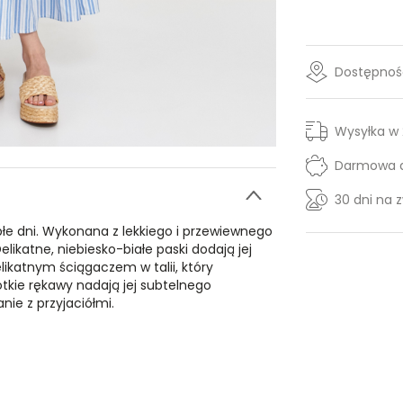
Dostępność
Wysyłka w
Darmowa d
30 dni na 
płe dni. Wykonana z lekkiego i przewiewnego
likatne, niebiesko-białe paski dodają jej
elikatnym ściągaczem w talii, który
rótkie rękawy nadają jej subtelnego
nie z przyjaciółmi.