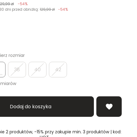
129,99 zł
-54%
30 dni przed obniżką:
129,99 zł
-54%
erz rozmiar
38
40
42
zmiarów
Dodaj do koszyka
ie 2 produktów, -15% przy zakupie min. 3 produktów | kod: