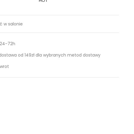
HOT
 w salonie
 24-72h
ostawa od 149zł dla wybranych metod dostawy
zwrot