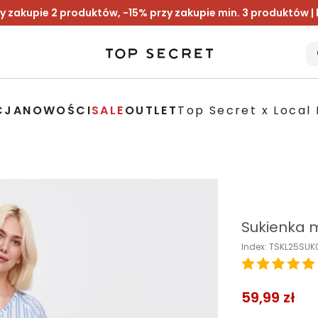
y zakupie 2 produktów, -15% przy zakupie min. 3 produktów |
CJA
NOWOŚCI
SALE
OUTLET
Top Secret x Local 
Sukienka m
Index: TSKL25SUK
59,99 zł