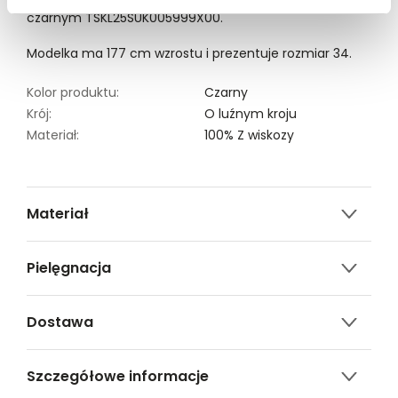
roślinności. Sukienka damska dostępna w kolorze
czarnym TSKL25SUK005999X00.
Modelka ma 177 cm wzrostu i prezentuje rozmiar 34.
Kolor produktu:
Czarny
Krój:
O luźnym kroju
Materiał:
100% Z wiskozy
Materiał
100% wiskoza
Pielęgnacja
Nie czyścić chemicznie
Dostawa
Nie można wybielać i chlorować
Darmowa dostawa od 149zł dla wybranych metod
Prasować w temp. Max. 110°
Szczegółowe informacje
dostawy.