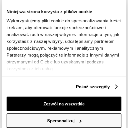
Darmowa dostawa od 149zł dla wybranych metod
dostawy
Niniejsza strona korzysta z plików cookie
30 dni na zwrot
Wykorzystujemy pliki cookie do spersonalizowania treści
i reklam, aby oferować funkcje społecznościowe i
analizować ruch w naszej witrynie. Informacje o tym, jak
Opis produktu
korzystasz z naszej witryny, udostępniamy partnerom
Sukienka damska Top Secret z marszczeniem na
społecznościowym, reklamowym i analitycznym.
ramionach.
Partnerzy mogą połączyć te informacje z innymi danymi
otrzymanymi od Ciebie lub uzyskanymi podczas
Sukienka damska o swobodnym kroju w wersji bez
korzystania z ich usług.
rękawów na bardzo szerokich ramiączkach,
wzbogaconych efektownym marszczeniem z
wykorzystaniem wkomponowanej tasiemki. Posiada
Pokaż szczegóły
ona lekko owalny dekolt z ozdobną lamówką wokół,
będąc zapinaną z tyłu na mały guziczek, a uroku
dodaje jej wiązanie w talii z szarfy z tego samego
Zezwól na wszystkie
materiału, które podkreśla smukłość kobiecej sylwetki.
Posiada ona długość przed kolano i wykonana została z
przewiewnej oraz miłej w dotyku dzianiny wiskozowej z
Spersonalizuj
nadrukiem na całości z motywem tropikalnej