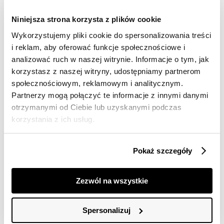
Darmowa dostawa od 149zł dla wybranych metod
dostawy
Niniejsza strona korzysta z plików cookie
30 dni na zwrot
Wykorzystujemy pliki cookie do spersonalizowania treści
i reklam, aby oferować funkcje społecznościowe i
analizować ruch w naszej witrynie. Informacje o tym, jak
Opis produktu
korzystasz z naszej witryny, udostępniamy partnerom
Sukienka damska Top Secret o efektownym
społecznościowym, reklamowym i analitycznym.
trapezowym kroju.
Partnerzy mogą połączyć te informacje z innymi danymi
otrzymanymi od Ciebie lub uzyskanymi podczas
Urzekająca swym pełnym prostoty oraz swobody
korzystania z ich usług.
krojem, sukienka damska o długości przed kolano w
wersji bez rękawów, na cienkich, wiązanych na kokardę
ramiączkach. Posiada ona trapezowy krój, który
Pokaż szczegóły
podkreśla smukłość kobiecej sylwetki oraz dekolt w
serek z ozdobną lamówką wokół. Dużego uroku dodaje
jej odsłonięta górna część pleców oraz wykonanie z
Zezwól na wszystkie
delikatnej oraz miłej w dotyku dzianiny, wzbogaconej na
całości efektownym barwnym nadrukiem z motywem
tropikalnej roślinności. Jest ona bardzo dobrym
Spersonalizuj
pomysłem na niecodzienną stylizację letnią czy też
wakacyjną. Sukienka damska dostępna w kolorze