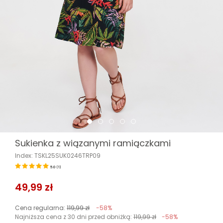
Sukienka z wiązanymi ramiączkami
Index: TSKL25SUK0246TRP09
5.0
(
1
)
49,99 zł
Cena regularna:
119,99 zł
-58%
Najniższa cena z 30 dni przed obniżką:
119,99 zł
-58%