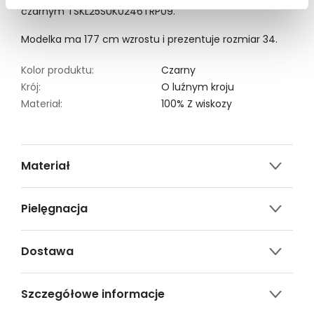
czarnym TSKL25SUK0246TRP09.
Modelka ma 177 cm wzrostu i prezentuje rozmiar 34.
Kolor produktu:
Czarny
Krój:
O luźnym kroju
Materiał:
100% Z wiskozy
Materiał
100% wiskoza
Pielęgnacja
Nie czyścić chemicznie
Dostawa
Nie można wybielać i chlorować
Darmowa dostawa od 149zł dla wybranych metod
Prasować w temp. Max. 110°
Szczegółowe informacje
dostawy.