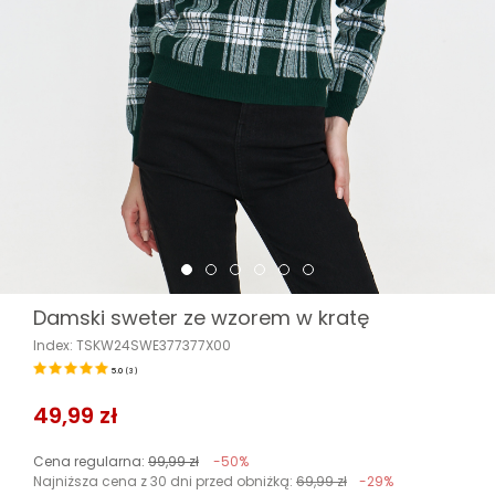
Damski sweter ze wzorem w kratę
Index: TSKW24SWE377377X00
5.0
(
3
)
49,99 zł
Cena regularna:
99,99 zł
-50%
Najniższa cena z 30 dni przed obniżką:
69,99 zł
-29%