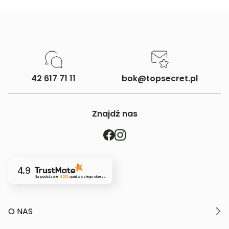
42 617 71 11
bok@topsecret.pl
Znajdź nas
4.9
Na podstawie
4212
opinii
z całego okresu
O NAS