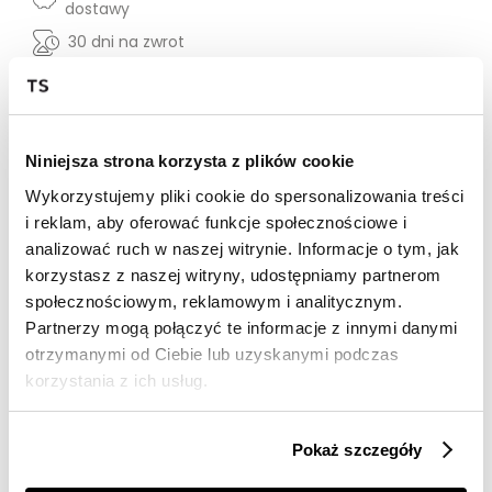
dostawy
30 dni na zwrot
Opis produktu
Sweter damski Top Secret z efektownym nadrukiem.
Niniejsza strona korzysta z plików cookie
Wykorzystujemy pliki cookie do spersonalizowania treści
Urzekający dużym komfortem podczas użytkowania
sweter damski z praktycznym szerokim ściągaczem u
i reklam, aby oferować funkcje społecznościowe i
dołu. Posiada on okrągły dekolt wzbogacony wokół
analizować ruch w naszej witrynie. Informacje o tym, jak
szeroką i delikatnie marszczoną lamówką oraz proste
korzystasz z naszej witryny, udostępniamy partnerom
długie rękawy zakończone praktycznym ściągaczem.
społecznościowym, reklamowym i analitycznym.
Wykonany on został z przyjemnej w dotyku oraz ciepłej
Partnerzy mogą połączyć te informacje z innymi danymi
dzianiny z nadrukiem w efektowną kratę na całości.
Świetnie prezentuje się on zarówno w połączeniu z
otrzymanymi od Ciebie lub uzyskanymi podczas
klasycznymi spodniami jeansowymi, jak i również
korzystania z ich usług.
efektowną spódnicą. Sweter damski dostępny w
kolorze zielonym TSKW24SWE377377X00.
Pokaż szczegóły
Modelka ma 177 cm wzrostu i prezentuje rozmiar 34.