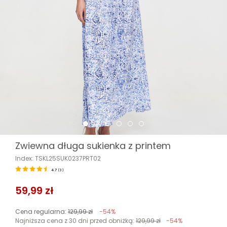
Zwiewna długa sukienka z printem
Index: TSKL25SUK0237PRT02
4.7
(
3
)
59,99 zł
Cena regularna:
129,99 zł
-54%
Najniższa cena z 30 dni przed obniżką:
129,99 zł
-54%