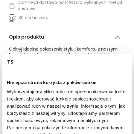
Darmowa dostawa od 149zł dla wybranych metod
dostawy
30 dni na zwrot
Opis produktu
Odkryj idealne połączenie stylu i komfortu z naszymi
bawełnianymi czarnymi spodniami palazzo. Wykonane
z wysokiej jakości bawełny, te spodnie zapewniają nie
tylko doskonały wygląd, ale także niezrównany komfort
noszenia przez cały dzień. Czarny kolor dodaje
elegancji, czyniąc je uniwersalnym elementem
Niniejsza strona korzysta z plików cookie
garderoby, który łatwo dopasujesz do różnych stylizacji.
Szeroka nogawka to najnowszy trend w modzie, który
Wykorzystujemy pliki cookie do spersonalizowania treści
nie tylko dodaje stylu, ale także zapewnia swobodę
i reklam, aby oferować funkcje społecznościowe i
ruchów. Dzięki temu te spodnie są idealne zarówno na
analizować ruch w naszej witrynie. Informacje o tym, jak
co dzień, jak i na bardziej formalne okazje. Doskonale
korzystasz z naszej witryny, udostępniamy partnerom
komponują się z elegancką bluzką, jak i casualowym t-
shirtem, pozwalając na tworzenie różnorodnych
społecznościowym, reklamowym i analitycznym.
stylizacji.Zadbaliśmy o każdy detal, byś mógł cieszyć się
Partnerzy mogą połączyć te informacje z innymi danymi
nie tylko modnym, ale i funkcjonalnym produktem.