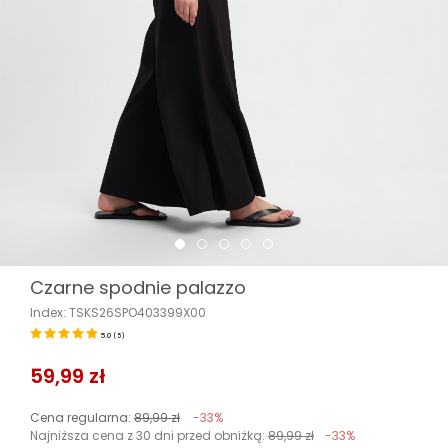
Czarne spodnie palazzo
Index: TSKS26SPO403399X00
5.0
(
5
)
59,99 zł
Cena regularna:
89,99 zł
-33%
Najniższa cena z 30 dni przed obniżką:
89,99 zł
-33%