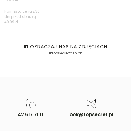
Najniższa cena z 30
dni przed obniżką
Filtry
49,99 zł
📸 OZNACZAJ NAS NA ZDJĘCIACH
#topsecretfashion
42 617 71 11
bok@topsecret.pl