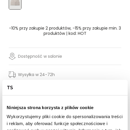
Rozmiar
- Wybierz rozmiar
ONE SIZE
-10% przy zakupie 2 produktów, -15% przy zakupie min. 3
produktów | kod: HOT
Dostępność w salonie
Wysyłka w 24-72h
Darmowa dostawa od 149zł dla wybranych metod
dostawy
30 dni na zwrot
Niniejsza strona korzysta z plików cookie
Opis produktu
Wykorzystujemy pliki cookie do spersonalizowania treści
i reklam, aby oferować funkcje społecznościowe i
Czapka damska Top Secret z szerokim podwinięciem.