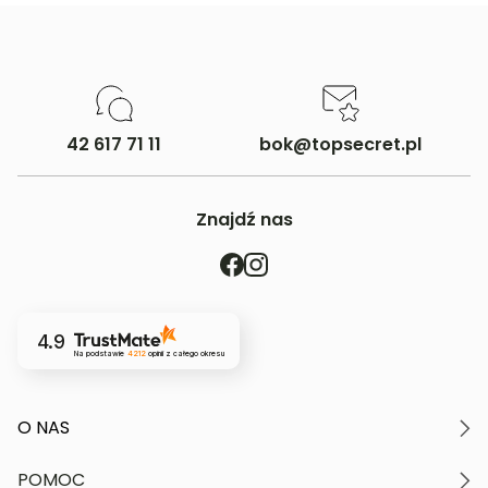
10% akryl, 10% poliamid, 5%
elastan
42 617 71 11
bok@topsecret.pl
Znajdź nas
4.9
Na podstawie
4212
opinii
z całego okresu
O NAS
O marce
POMOC