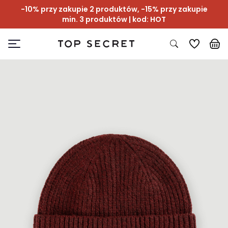
-10% przy zakupie 2 produktów, -15% przy zakupie
min. 3 produktów | kod: HOT