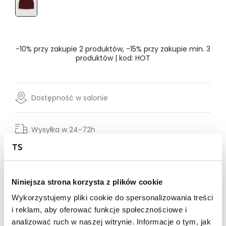
Rozmiar
- Wybierz rozmiar
ONE SIZE
-10% przy zakupie 2 produktów, -15% przy zakupie min. 3
produktów | kod: HOT
Dostępność w salonie
Wysyłka w 24-72h
Darmowa dostawa od 149zł dla wybranych metod
dostawy
30 dni na zwrot
Niniejsza strona korzysta z plików cookie
Wykorzystujemy pliki cookie do spersonalizowania treści
Opis produktu
i reklam, aby oferować funkcje społecznościowe i
analizować ruch w naszej witrynie. Informacje o tym, jak
Czapka w prążek typu beanie w kolorze czerwonym to