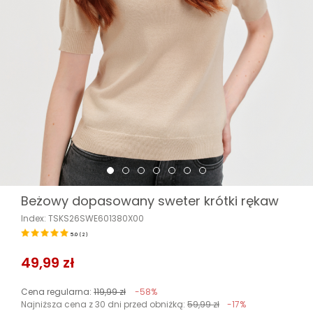
Beżowy dopasowany sweter krótki rękaw
Index: TSKS26SWE601380X00
5.0
(
2
)
49,99 zł
Cena regularna:
119,99 zł
-58%
Najniższa cena z 30 dni przed obniżką:
59,99 zł
-17%