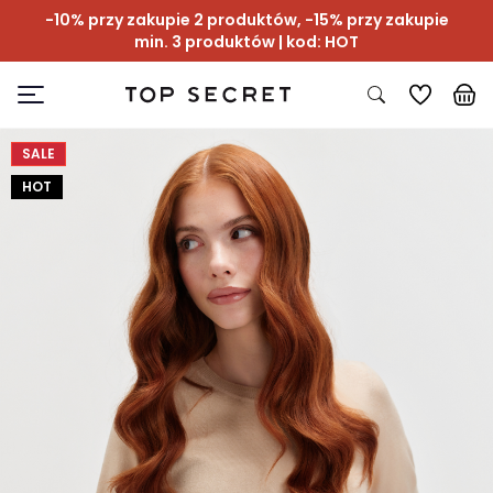
-10% przy zakupie 2 produktów, -15% przy zakupie
min. 3 produktów | kod: HOT
SALE
HOT