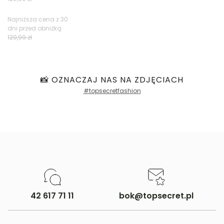
Najniższa cena z 30
dni przed obniżką
Filtry
129,99 zł
📸 OZNACZAJ NAS NA ZDJĘCIACH
#topsecretfashion
42 617 71 11
bok@topsecret.pl