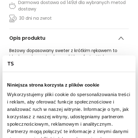
Darmowa dostawa od 149zł dla wybranych metod
dostawy
30 dni na zwrot
Opis produktu
Beżowy dopasowany sweter z krótkim rękawem to
idealne połączenie elegancji i komfortu. Wykonany z
wysokiej jakości tkaniny, której głównymi składnikami
jest wiskoza , która zapewnia przyjemne wrażenie na
skórze i trwałość noszenia. Delikatny beżowy kolor
dodaje subtelności, pasując zarówno do casualowych,
Niniejsza strona korzysta z plików cookie
jak i bardziej formalnych stylizacji. Sweter wyróżnia się
delikatnym, przylegającym do sylwetki krojem,
Wykorzystujemy pliki cookie do spersonalizowania treści
podkreślającym kobiece kształty. Krótki rękaw sprawia,
i reklam, aby oferować funkcje społecznościowe i
że jest idealny na cieplejsze dni lub jako baza pod
analizować ruch w naszej witrynie. Informacje o tym, jak
marynarkę czy kardigan. Ten model to doskonały
korzystasz z naszej witryny, udostępniamy partnerom
wybór dla kobiet ceniących sobie klasykę i elegancję w
nowoczesnym wydaniu.
społecznościowym, reklamowym i analitycznym.
Partnerzy mogą połączyć te informacje z innymi danymi