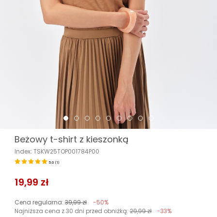
Beżowy t-shirt z kieszonką
Index: TSKW25TOP001784P00
5.0
(
1
)
19,99 zł
Cena regularna:
39,99 zł
-50%
Najniższa cena z 30 dni przed obniżką:
29,99 zł
-33%