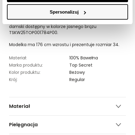
został z tkaniny cechującej się gładkością oraz
miękkością i świetnie sprawdzi się zarówno jako
Spersonalizuj
element stroju do pracy, jak i też podczas
weekendowych spotkań w gronie przyjaciół. T-shirt
damski dostępny w kolorze jasnego brązu
TSKW25TOP001784P00.
Modelka ma 176 cm wzrostu i prezentuje rozmiar 34.
Materiał:
100% Bawełna
Marka produktu:
Top Secret
Kolor produktu:
Beżowy
Krój:
Regular
Materiał
100% bawełna
Pielęgnacja