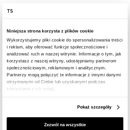
Wysyłka w 24-72h
Darmowa dostawa od 149zł dla wybranych metod
dostawy
Niniejsza strona korzysta z plików cookie
30 dni na zwrot
Wykorzystujemy pliki cookie do spersonalizowania treści
i reklam, aby oferować funkcje społecznościowe i
analizować ruch w naszej witrynie. Informacje o tym, jak
Opis produktu
korzystasz z naszej witryny, udostępniamy partnerom
społecznościowym, reklamowym i analitycznym.
T-shirt damski Top Secret z efektowną ozdobną
kieszonką.
Partnerzy mogą połączyć te informacje z innymi danymi
otrzymanymi od Ciebie lub uzyskanymi podczas
Ceniony za swój niecodzienny urok oraz dużą wygodę
korzystania z ich usług.
podczas codziennego użytkowania, T-shirt damski o
pełnym luzu oraz swobody kroju w wersji z krótkim
rękawem, zakończonym efektownym ozdobnym
Pokaż szczegóły
przeszyciem. Posiada on okrągły dekolt wraz z ozdobną
lamówką wokół, a dużego uroku dodaje mu efektowna
kieszonka umiejscowiona po lewej stronie na wysokości
Zezwól na wszystkie
biustu wraz z tłoczonym zdobieniem. Wykonany on