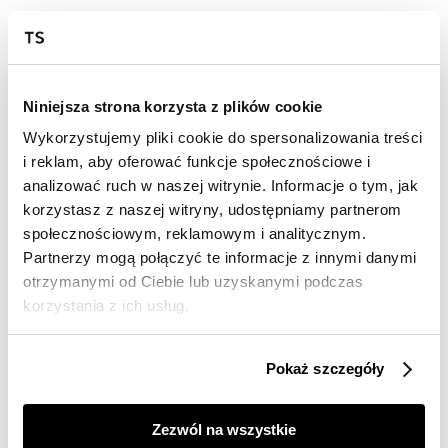
Wysyłka w 24-72h
Darmowa dostawa od 149zł dla wybranych metod
dostawy
Niniejsza strona korzysta z plików cookie
30 dni na zwrot
Wykorzystujemy pliki cookie do spersonalizowania treści
i reklam, aby oferować funkcje społecznościowe i
analizować ruch w naszej witrynie. Informacje o tym, jak
Opis produktu
korzystasz z naszej witryny, udostępniamy partnerom
społecznościowym, reklamowym i analitycznym.
T-shirt damski Top Secret elegancki z ozdobną
kieszenią.
Partnerzy mogą połączyć te informacje z innymi danymi
otrzymanymi od Ciebie lub uzyskanymi podczas
Urzekający swym niecodziennym designem oraz
korzystania z ich usług.
ceniony za wiele praktycznych możliwości
wykorzystania, T-shirt damski o pełnym luzu oraz
swobody kroju z krótkim rękawem w formie kimono,
Pokaż szczegóły
zakończonym delikatnym przeszyciem. Posiada on
kieszonkę umiejscowioną po lewej stronie na wysokości
biustu, która ma po zewnętrznej stronie ozdobne
Zezwól na wszystkie
tłoczenia. Wykonany on został z przyjemnej w dotyku