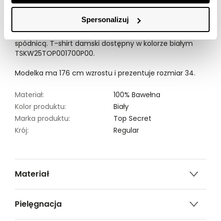
tkaniny, cechujące się miękkością oraz gładkością, a u
góry ma klasyczny okrągły dekolt z delikatną lamówką.
Spersonalizuj
Ładnie prezentuje się on zarówno zestawiony z
klasycznymi długimi spodniami, jak i również ciekawą
spódnicą. T-shirt damski dostępny w kolorze białym
TSKW25TOP001700P00.
Modelka ma 176 cm wzrostu i prezentuje rozmiar 34.
Materiał:
100% Bawełna
Kolor produktu:
Biały
Marka produktu:
Top Secret
Krój:
Regular
Materiał
100% bawełna
Pielęgnacja