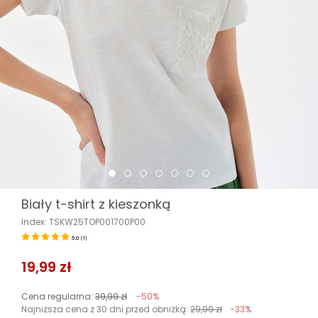
Biały t-shirt z kieszonką
Index: TSKW25TOP001700P00
5.0
(
1
)
19,99 zł
Cena regularna:
39,99 zł
-50%
Najniższa cena z 30 dni przed obniżką:
29,99 zł
-33%