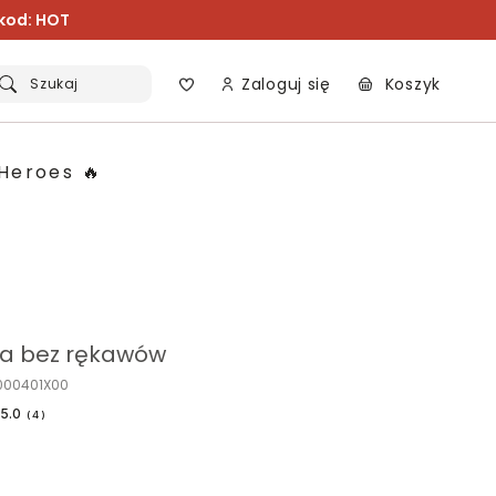
 kod: HOT
Zaloguj się
Koszyk
Szukaj
Heroes 🔥
ka bez rękawów
K000401X00
5.0
(
4
)