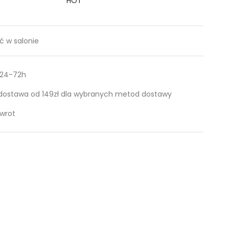
HOT
 w salonie
 24-72h
ostawa od 149zł dla wybranych metod dostawy
zwrot