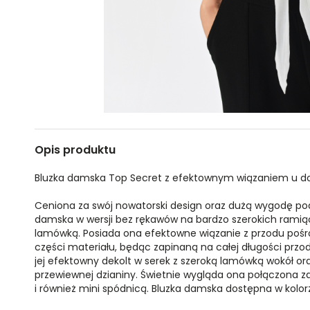
Opis produktu
Bluzka damska Top Secret z efektownym wiązaniem u do
Ceniona za swój nowatorski design oraz dużą wygodę po
damska w wersji bez rękawów na bardzo szerokich rami
lamówką. Posiada ona efektowne wiązanie z przodu pośr
części materiału, będąc zapinaną na całej długości przo
jej efektowny dekolt w serek z szeroką lamówką wokół or
przewiewnej dzianiny. Świetnie wygląda ona połączona z
i również mini spódnicą. Bluzka damska dostępna w kolo