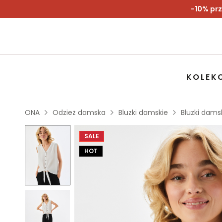
-10% prz
KOLEK
ONA
Odzież damska
Bluzki damskie
Bluzki dams
SALE
HOT