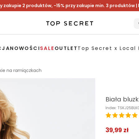
y zakupie 2 produktów, -15% przy zakupie min. 3 produktów |
CJA
NOWOŚCI
SALE
OUTLET
Top Secret x Local 
kie na ramiączkach
Biała bluz
Index: TSKJ25BL
39,99 zł