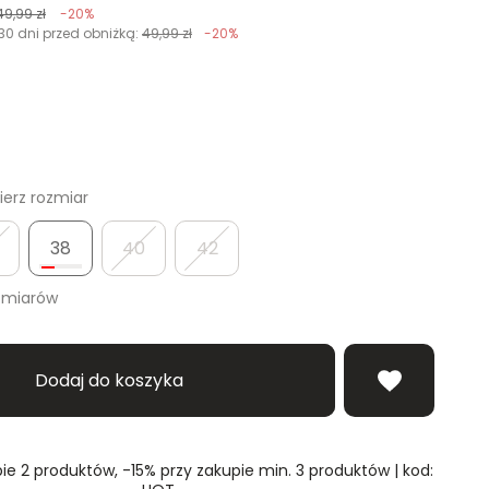
49,99 zł
-20%
30 dni przed obniżką:
49,99 zł
-20%
erz rozmiar
38
40
42
zmiarów
Dodaj do koszyka
ie 2 produktów, -15% przy zakupie min. 3 produktów | kod: