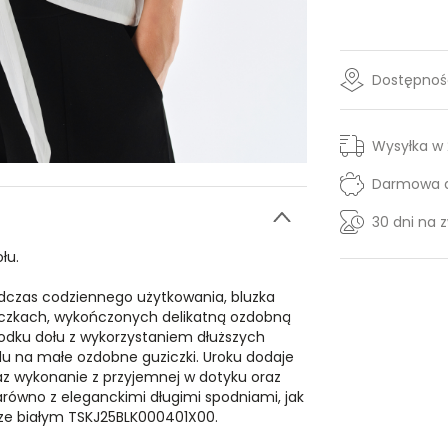
Dostępność
Wysyłka w
Darmowa d
30 dni na 
łu.
dczas codziennego użytkowania, bluzka
ączkach, wykończonych delikatną ozdobną
odku dołu z wykorzystaniem dłuższych
du na małe ozdobne guziczki. Uroku dodaje
az wykonanie z przyjemnej w dotyku oraz
arówno z eleganckimi długimi spodniami, jak
rze białym TSKJ25BLK000401X00.