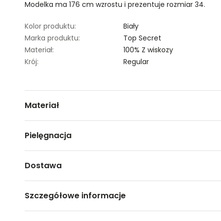
Modelka ma 176 cm wzrostu i prezentuje rozmiar 34.
Kolor produktu:
Biały
Marka produktu:
Top Secret
Materiał:
100% Z wiskozy
Krój:
Regular
Materiał
100% wiskoza
Pielęgnacja
Prać w temp. do 30°c, proces delikatny
Dostawa
Nie czyścić chemicznie
Darmowa dostawa od 149zł dla wybranych metod dosta
Nie można wybielać i chlorować
Szczegółowe informacje
GWARANTOWANA WYSYŁKA w 48 godzin.
Nie suszyć w suszarkach bębnowych
*95% zamówień realizujemy w 24 godziny.
Nazwa produktu:
Biała bluzka bez rękawów