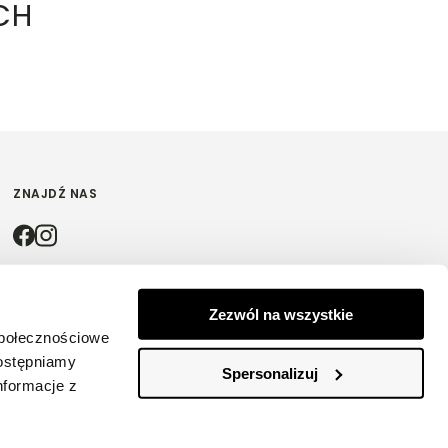
CH
ZNAJDŹ NAS
4.9
Zezwól na wszystkie
społecznościowe
Na podstawie
4200
opinii
z całego okresu
dostępniamy
Spersonalizuj
nformacje z