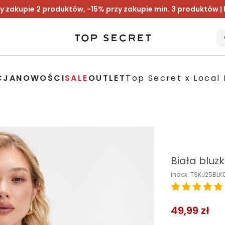
y zakupie 2 produktów, -15% przy zakupie min. 3 produktów |
CJA
NOWOŚCI
SALE
OUTLET
Top Secret x Local 
Biała bluz
Index: TSKJ25BLK
49,99 zł