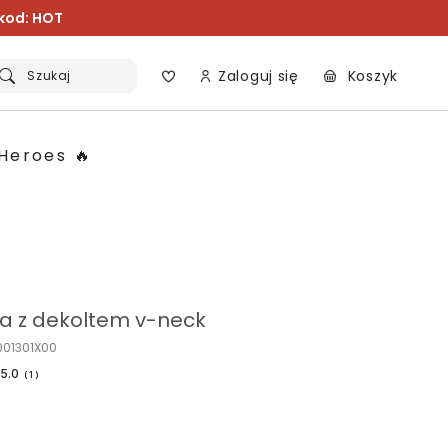
 kod: HOT
Zaloguj się
Koszyk
Szukaj
Heroes 🔥
ka z dekoltem v-neck
001301X00
5.0
(
1
)