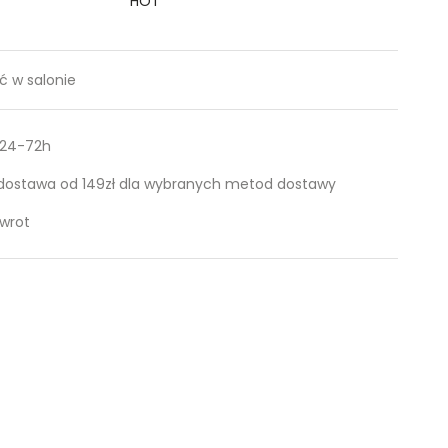
HOT
 w salonie
 24-72h
ostawa od 149zł dla wybranych metod dostawy
zwrot