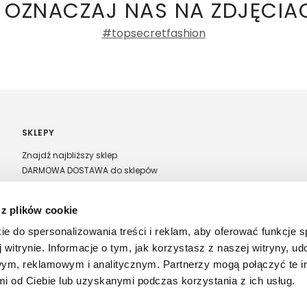
 OZNACZAJ NAS NA ZDJĘCIA
0%
za krótka
idealna
za długa
#topsecretfashion
0%
Liczba
Rozmiarówka
0%
głosów: 1
za mała
idealna
za duża
0%
SKLEPY
Znajdź najbliższy sklep
DARMOWA DOSTAWA do sklepów
Franczyza Top Secret
Regulamin sprzedaży w salonach stacjonarnych
 z plików cookie
ntów
ie do spersonalizowania treści i reklam, aby oferować funkcje 
 witrynie. Informacje o tym, jak korzystasz z naszej witryny, u
ym, reklamowym i analitycznym. Partnerzy mogą połączyć te i
 od Ciebie lub uzyskanymi podczas korzystania z ich usług.