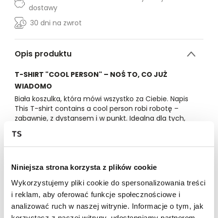
dostawy
30 dni na zwrot
Opis produktu
T-SHIRT "COOL PERSON" – NOŚ TO, CO JUŻ
WIADOMO
Biała koszulka, która mówi wszystko za Ciebie. Napis
This T-shirt contains a cool person
robi robotę –
zabawnie, z dystansem i w punkt. Idealna dla tych,
którzy nie muszą się starać, żeby być zauważeni.
Wygodny, oddychający materiał i klasyczny krój
sprawiają, że nosisz ją wszędzie – na co dzień, na
wypad z ekipą, na spontaniczny trip albo po prostu
wtedy, gdy chcesz wyglądać dobrze bez
Niniejsza strona korzysta z plików cookie
kombinowania. Styl + vibe + przekaz = must-have dla
Wykorzystujemy pliki cookie do spersonalizowania treści
każdego.
i reklam, aby oferować funkcje społecznościowe i
100% bawełna
analizować ruch w naszej witrynie. Informacje o tym, jak
S
M
L
XL
XXL
korzystasz z naszej witryny, udostępniamy partnerom