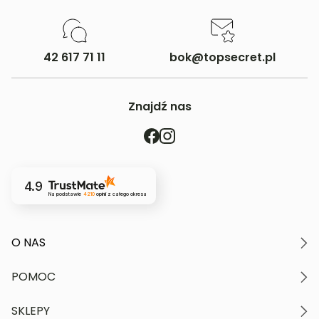
42 617 71 11
bok@topsecret.pl
Znajdź nas
4.9
Na podstawie
4210
opinii
z całego okresu
O NAS
O marce
POMOC
Nasze wartości
Polityka prywatności
Moje konto
SKLEPY
Kontakt
Regulamin serwisu