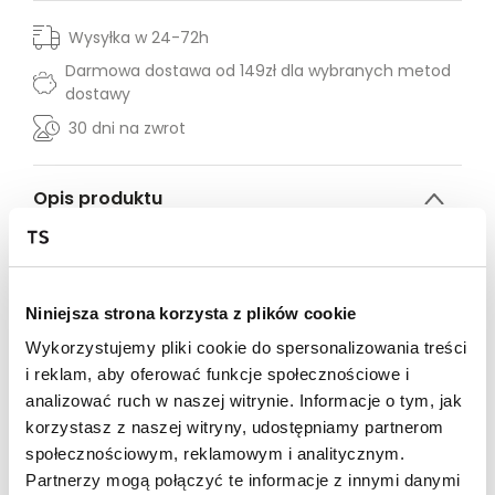
Wysyłka w 24-72h
Darmowa dostawa od 149zł dla wybranych metod
dostawy
30 dni na zwrot
Opis produktu
Odkryj elegancję i prostotę z naszym białym topem z
dekoltem w serek, idealnym wyborem na każdą okazję.
Wykonany z wysokiej jakości materiałów, zapewnia
komfort noszenia przez cały dzień. Klasyczny biały kolor
Niniejsza strona korzysta z plików cookie
dodaje uniwersalności, umożliwiając łatwe łączenie z
Wykorzystujemy pliki cookie do spersonalizowania treści
różnorodnymi elementami garderoby. Dekolt w serek
i reklam, aby oferować funkcje społecznościowe i
subtelnie podkreśla szyję, dodając stylizacji kobiecego
uroku. Doskonały zarówno do casualowych stylizacji z
analizować ruch w naszej witrynie. Informacje o tym, jak
dżinsami, jak i bardziej formalnych z eleganckimi
korzystasz z naszej witryny, udostępniamy partnerom
spodniami lub spódnicą. Niezbędny element w szafie
społecznościowym, reklamowym i analitycznym.
każdej modnej kobiety, która ceni sobie klasę i wygodę.
Partnerzy mogą połączyć te informacje z innymi danymi
Sprawdź nasz biały top z dekoltem w serek i stwórz