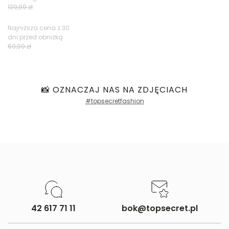
129,99 zł
Najniższa cena z 30
dni przed obniżką
69,99 zł
📸 OZNACZAJ NAS NA ZDJĘCIACH
#topsecretfashion
42 617 71 11
bok@topsecret.pl