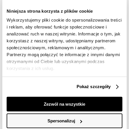
Wysyłka w 24-72h
Niniejsza strona korzysta z plików cookie
Darmowa dostawa od 149zł dla wybranych metod
Wykorzystujemy pliki cookie do spersonalizowania treści
dostawy
i reklam, aby oferować funkcje społecznościowe i
30 dni na zwrot
analizować ruch w naszej witrynie. Informacje o tym, jak
korzystasz z naszej witryny, udostępniamy partnerom
społecznościowym, reklamowym i analitycznym.
Opis produktu
Partnerzy mogą połączyć te informacje z innymi danymi
otrzymanymi od Ciebie lub uzyskanymi podczas
Biały top z napisem "smile" to doskonała propozycja dla
korzystania z ich usług.
miłośniczek klasyki z nutą delikatnej oryginalności.
Wykonany z bawełny i elastanu, zapewnia komfort
noszenia oraz lekkość i elastyczność materiału.
Dopasowany krój podkreśla sylwetkę, a subtelny nadruk
Pokaż szczegóły
z kwiatowym akcentem dodaje mu wyjątkowego
charakteru. Idealny na co dzień, łatwo zestawisz go
zarówno z jeansami, jak i spódnicą czy szortami,
Zezwól na wszystkie
tworząc modne i wygodne stylizacje. Dobierz swój
rozmiar z pomocą tabeli rozmiarów, aby top idealnie
leżał i podkreślał Twoje atuty.
Spersonalizuj