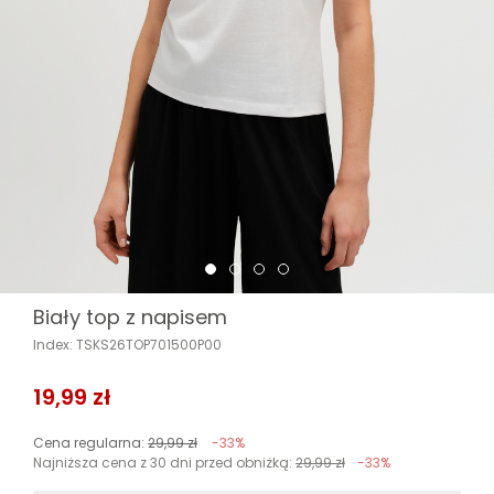
Biały top z napisem
Index: TSKS26TOP701500P00
19,99 zł
Cena regularna:
29,99 zł
-33%
Najniższa cena z 30 dni przed obniżką:
29,99 zł
-33%