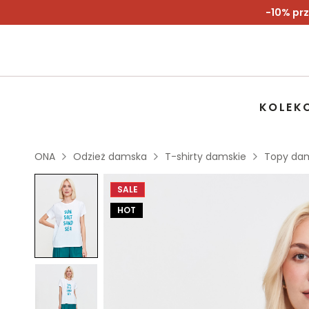
-10% prz
KOLEK
ONA
Odzież damska
T-shirty damskie
Topy da
SALE
HOT