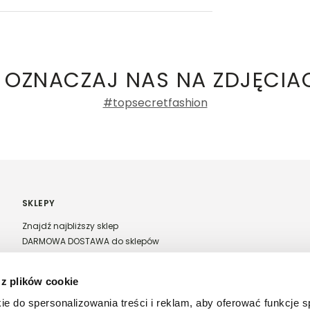
ły 3, 30-741 Kraków -
Kontakt
.in. Żabka, Dino, Kaufland, Lidl, Shell) -
ty damskie
,
Topy damskie
100%
Liczba
Rozmiarówka
głosów: 2
 OZNACZAJ NAS NA ZDJĘCIA
0%
za mały
idealny
za duży
#topsecretfashion
0%
Długość
Liczba głosów: 2
0%
za krótki
idealny
za długi
0%
SKLEPY
Znajdź najbliższy sklep
DARMOWA DOSTAWA do sklepów
Franczyza Top Secret
Regulamin sprzedaży w salonach stacjonarnych
 z plików cookie
ntów
ie do spersonalizowania treści i reklam, aby oferować funkcje 