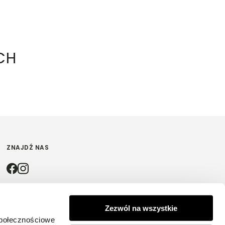
CH
ZNAJDŹ NAS
4.9
Zezwól na wszystkie
społecznościowe
Na podstawie
4200
opinii
z całego okresu