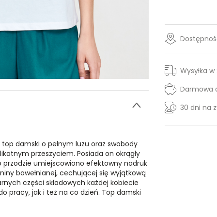
Dostępność
Wysyłka w
Darmowa d
30 dni na 
, top damski o pełnym luzu oraz swobody
ikatnym przeszyciem. Posiada on okrągły
go przodzie umiejscowiono efektowny nadruk
aniny bawełnianej, cechującej się wyjątkową
arnych części składowych każdej kobiecie
o pracy, jak i też na co dzień. Top damski