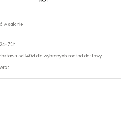
HOT
 w salonie
 24-72h
ostawa od 149zł dla wybranych metod dostawy
zwrot