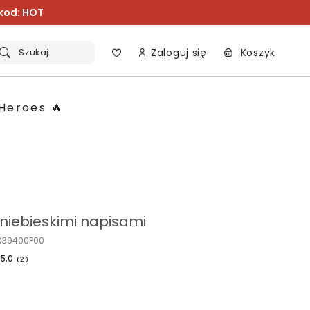
 kod: HOT
Zaloguj się
Koszyk
Szukaj
Heroes 🔥
z niebieskimi napisami
P039400P00
5.0
(
2
)