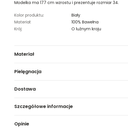
Modelka ma 177 cm wzrostu i prezentuje rozmiar 34.
Kolor produktu:
Biały
Materiał:
100% Bawełna
Krój:
O luźnym kroju
Materiał
100% bawełna
Pielęgnacja
Nie czyścić chemicznie
Dostawa
Nie można wybielać i chlorować
Darmowa dostawa od 149zł dla wybranych metod dosta
Prasować w temp. Max. 110°
Szczegółowe informacje
Prać w temp.30°C.
GWARANTOWANA WYSYŁKA w 48 godzin.
*95% zamówień realizujemy w 24 godziny.
Nazwa produktu:
Biały top z niebieskimi napi
Opinie
Kod produktu:
TSKL25TOP039400P00