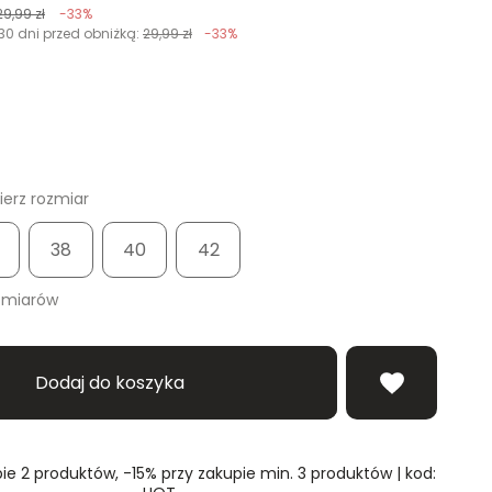
29,99 zł
-33%
30 dni przed obniżką:
29,99 zł
-33%
erz rozmiar
38
40
42
zmiarów
Dodaj do koszyka
ie 2 produktów, -15% przy zakupie min. 3 produktów | kod: