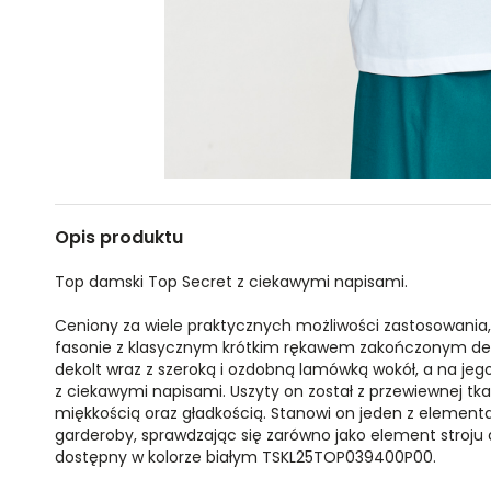
Opis produktu
Top damski Top Secret z ciekawymi napisami.
Ceniony za wiele praktycznych możliwości zastosowania
fasonie z klasycznym krótkim rękawem zakończonym del
dekolt wraz z szeroką i ozdobną lamówką wokół, a na je
z ciekawymi napisami. Uszyty on został z przewiewnej tk
miękkością oraz gładkością. Stanowi on jeden z element
garderoby, sprawdzając się zarówno jako element stroju d
dostępny w kolorze białym TSKL25TOP039400P00.