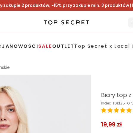
y zakupie 2 produktów, -15% przy zakupie min. 3 produktów |
CJA
NOWOŚCI
SALE
OUTLET
Top Secret x Local 
mskie
Biały top 
Index: TSKL25TO
19,99 zł