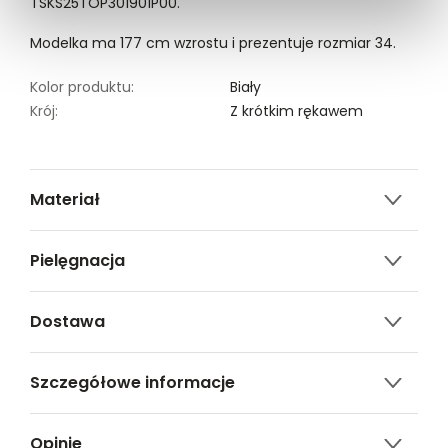
TSKS25TOP301901P00.
Modelka ma 177 cm wzrostu i prezentuje rozmiar 34.
Kolor produktu:
Biały
Krój:
Z krótkim rękawem
Materiał
100% bawełna
Pielęgnacja
Nie czyścić chemicznie
Dostawa
Nie można wybielać i chlorować
Darmowa dostawa od 149zł dla wybranych metod
Prasować w temp. Max. 110°
Szczegółowe informacje
dostawy.
Prać w temp.30°C.
GWARANTOWANA WYSYŁKA w 48 godzin.
Nazwa produktu:
Biały top ze złotym
*95% zamówień realizujemy w 24 godziny.
Opinie
napisem