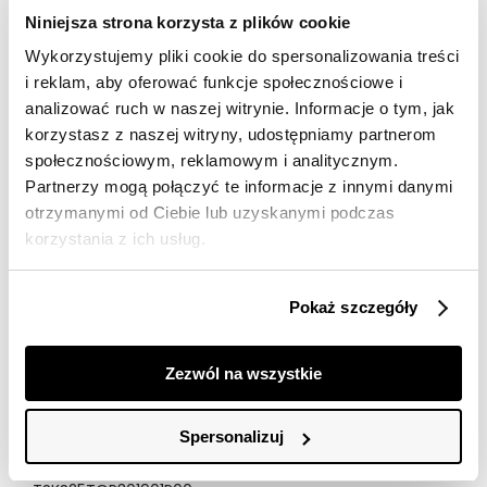
Darmowa dostawa od 149zł dla wybranych metod
Niniejsza strona korzysta z plików cookie
dostawy
Wykorzystujemy pliki cookie do spersonalizowania treści
30 dni na zwrot
i reklam, aby oferować funkcje społecznościowe i
analizować ruch w naszej witrynie. Informacje o tym, jak
korzystasz z naszej witryny, udostępniamy partnerom
Opis produktu
społecznościowym, reklamowym i analitycznym.
Top damski Top Secret z ciekawym złotym napisem.
Partnerzy mogą połączyć te informacje z innymi danymi
otrzymanymi od Ciebie lub uzyskanymi podczas
Ceniony za swój unikalny design oraz dużą wygodę
korzystania z ich usług.
podczas użytkowania, top damski o pełnym luzu i
swobody kroju z klasycznym krótkim rękawem,
zakończonym delikatnym przeszyciem. Posiada on
Pokaż szczegóły
okrągły dekolt wzbogacony lamówką wokół, a uroku
dodaje mu umiejscowiony na przodzie nadruk z
ciekawym motywem oraz dodatkowym napisem w
Zezwól na wszystkie
kolorze złotym. Wykonany on został z przewiewnej oraz
miłej w dotyku tkaniny bawełnianej, sprawdzając się
doskonale zarówno jako uzupełnienie niecodziennej
Spersonalizuj
stylizacji do pracy, jak i też podczas weekendowych
wycieczek. Top damski dostępny w kolorze białym