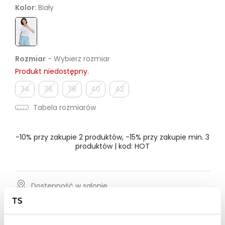
Kolor:
Biały
Rozmiar
- Wybierz rozmiar
Produkt niedostępny.
34
36
38
40
42
Tabela rozmiarów
-10% przy zakupie 2 produktów, -15% przy zakupie min. 3
produktów | kod: HOT
Dostępność w salonie
Wysyłka w 24-72h