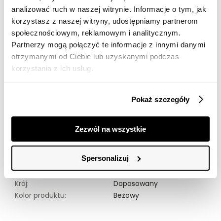
Darmowa dostawa od 149zł dla wybranych metod
analizować ruch w naszej witrynie. Informacje o tym, jak
dostawy
korzystasz z naszej witryny, udostępniamy partnerom
30 dni na zwrot
społecznościowym, reklamowym i analitycznym.
Partnerzy mogą połączyć te informacje z innymi danymi
otrzymanymi od Ciebie lub uzyskanymi podczas
Opis produktu
korzystania z ich usług.
Bluzka basic w kolorze kawowym to idealna propozycja
dla miłośniczek minimalistycznego stylu. Wykonana z
Pokaż szczegóły
miękkiego i przewiewnego materiału, zapewnia komfort
noszenia przez cały dzień. Jej klasyczny krój i neutralny
odcień doskonale komponują się z różnorodnymi
Zezwól na wszystkie
stylizacjami, od codziennych po bardziej eleganckie.
Krótkie rękawy i okrągły dekolt dodają jej uniwersalności,
czyniąc ją nieodzownym elementem każdej garderoby.
Spersonalizuj
Materiał:
92% Poliester,
8% Elastan
Krój:
Dopasowany
Kolor produktu:
Beżowy