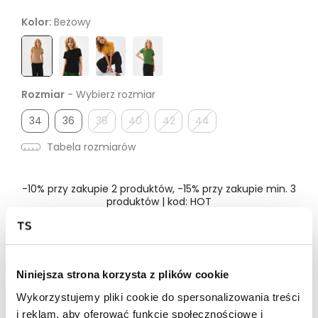
Kolor:
Beżowy
Rozmiar
- Wybierz rozmiar
34
36
38
40
42
44
Tabela rozmiarów
-10% przy zakupie 2 produktów, -15% przy zakupie min. 3
produktów | kod: HOT
Dostępność w salonie
Niniejsza strona korzysta z plików cookie
Wykorzystujemy pliki cookie do spersonalizowania treści
Wysyłka w 24-72h
i reklam, aby oferować funkcje społecznościowe i