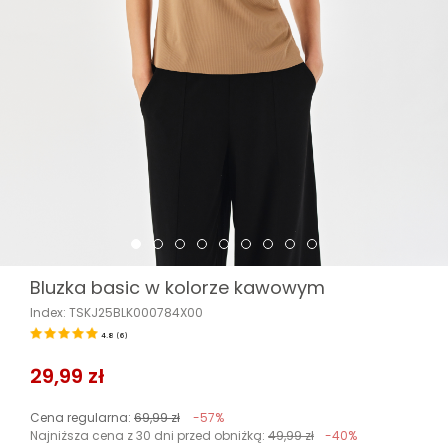
Bluzka basic w kolorze kawowym
Index: TSKJ25BLK000784X00
4.8
(
6
)
29,99 zł
Cena regularna:
69,99 zł
-57%
Najniższa cena z 30 dni przed obniżką:
49,99 zł
-40%