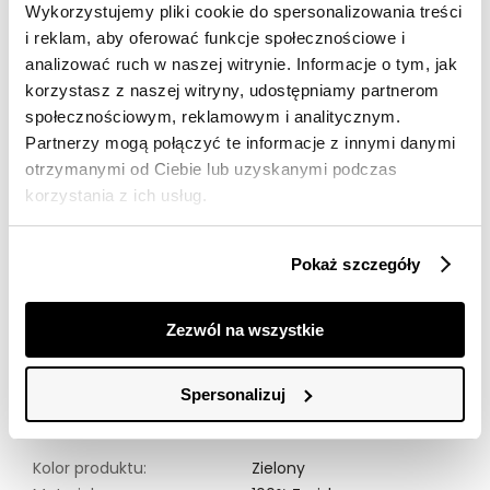
Wykorzystujemy pliki cookie do spersonalizowania treści
Darmowa dostawa od 149zł dla wybranych metod
i reklam, aby oferować funkcje społecznościowe i
dostawy
analizować ruch w naszej witrynie. Informacje o tym, jak
30 dni na zwrot
korzystasz z naszej witryny, udostępniamy partnerom
społecznościowym, reklamowym i analitycznym.
Partnerzy mogą połączyć te informacje z innymi danymi
Opis produktu
otrzymanymi od Ciebie lub uzyskanymi podczas
korzystania z ich usług.
Odkryj elegancję i styl w naszej bluzce z krótkim
rękawem, ozdobionej orientalnym wzorem. Wykonana
z przyjemnego w dotyku materiału, bluzka oferuje
Pokaż szczegóły
komfort noszenia przez cały dzień. Orientalny motyw w
odcieniach zieleni i beżu dodaje subtelności i
wyjątkowego charakteru, idealnie komponując się z
Zezwól na wszystkie
różnorodnymi stylizacjami. Klasyczny krój z dekoltem w
serek podkreśla kobiecą sylwetkę, a wiązanie z przodu
zapewnia nowoczesny akcent. To doskonały wybór na
Spersonalizuj
co dzień lub na specjalne okazje, kiedy chcesz poczuć
się wyjątkowo.
Kolor produktu:
Zielony