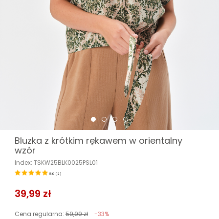
Bluzka z krótkim rękawem w orientalny
wzór
Index: TSKW25BLK0025PSL01
5.0
(
2
)
39,99 zł
Cena regularna:
59,99 zł
-33%