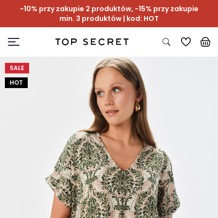
-10% przy zakupie 2 produktów, -15% przy zakupie
min. 3 produktów | kod: HOT
SALE
HOT