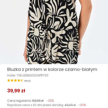
Bluzka z printem w kolorze czarno-białym
Index: TSKJ25BLK0024PRT00
4.5
(
2
)
39,99 zł
Cena regularna:
59,99 zł
-33%
Najniższa cena z 30 dni przed obniżką:
49,99 zł
-20%