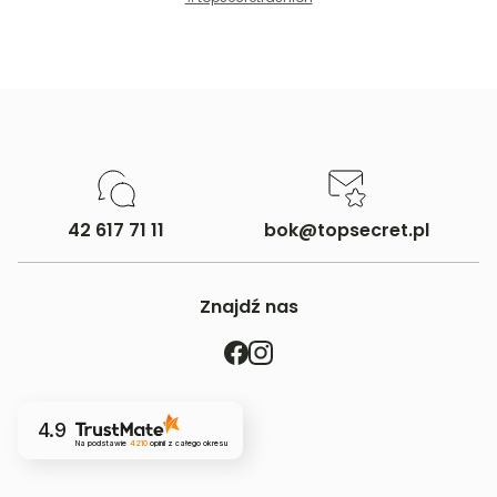
42 617 71 11
bok@topsecret.pl
Znajdź nas
4.9
Na podstawie
4210
opinii
z całego okresu