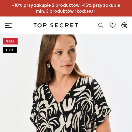
-10% przy zakupie 2 produktów, -15% przy zakupie
min. 3 produktów | kod: HOT
SALE
HOT