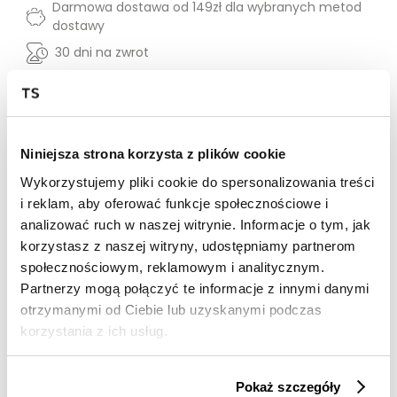
Darmowa dostawa od 149zł dla wybranych metod
dostawy
30 dni na zwrot
Opis produktu
Elegancka bluzka z czarno-białym printem,
Niniejsza strona korzysta z plików cookie
przyciągająca wzrok unikalnym wzorem o
organicznych kształtach. Dekolt w kształcie litery V
Wykorzystujemy pliki cookie do spersonalizowania treści
dodaje klasy i kobiecości, a krótki rękaw zapewnia
i reklam, aby oferować funkcje społecznościowe i
swobodę ruchów oraz wygodę noszenia. Materiał jest
analizować ruch w naszej witrynie. Informacje o tym, jak
lekki i przewiewny, idealny na cieplejsze dni. Ta stylowa
korzystasz z naszej witryny, udostępniamy partnerom
bluzka świetnie sprawdzi się zarówno w casualowych,
społecznościowym, reklamowym i analitycznym.
jak i bardziej formalnych stylizacjach. Idealna do
noszenia z ulubionymi spodniami lub spódnicą.
Partnerzy mogą połączyć te informacje z innymi danymi
otrzymanymi od Ciebie lub uzyskanymi podczas
Kolor produktu:
Czarny
korzystania z ich usług.
Materiał:
100% Z wiskozy
Krój:
O luźnym kroju
Pokaż szczegóły