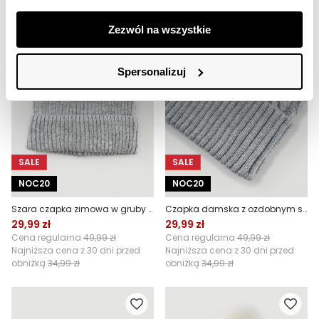
Zezwól na wszystkie
Spersonalizuj
SALE
SALE
NOC20
NOC20
Szara czapka zimowa w gruby prążek
Czapka damska z ozdobnym splotem
29,99 zł
29,99 zł
Cena regularna
49,99 zł
Cena regularna
49,99 zł
Najniższa cena z 30 dni przed
Najniższa cena z 30 dni przed
obniżką
34,99 zł
obniżką
34,99 zł