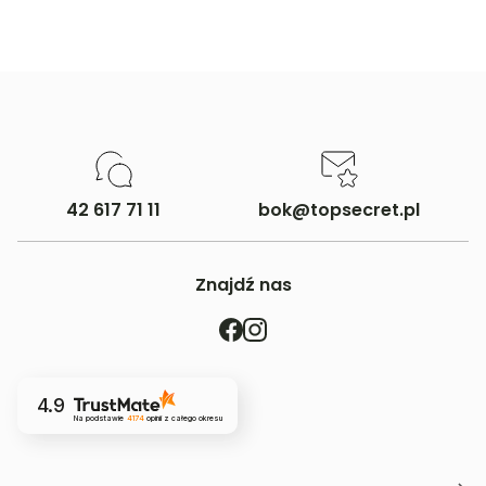
42 617 71 11
bok@topsecret.pl
Znajdź nas
4.9
Na podstawie
4174
opinii
z całego okresu