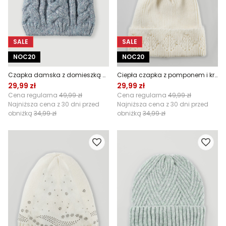
SALE
SALE
NOC20
NOC20
Czapka damska z domieszką wełny
Ciepła czapka z pomponem i kryształkami
29,99 zł
29,99 zł
Cena regularna
49,99 zł
Cena regularna
49,99 zł
Najniższa cena z 30 dni przed
Najniższa cena z 30 dni przed
obniżką
34,99 zł
obniżką
34,99 zł