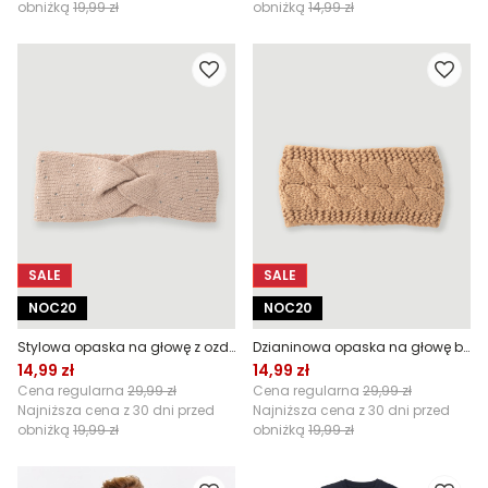
obniżką
19,99 zł
obniżką
14,99 zł
SALE
SALE
NOC20
NOC20
Stylowa opaska na głowę z ozdobnymi kamieniami
Dzianinowa opaska na głowę beżowa
14,99 zł
14,99 zł
Cena regularna
29,99 zł
Cena regularna
29,99 zł
Najniższa cena z 30 dni przed
Najniższa cena z 30 dni przed
obniżką
19,99 zł
obniżką
19,99 zł