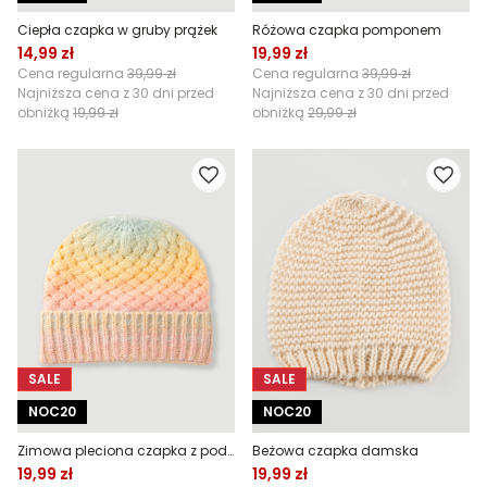
Ciepła czapka w gruby prążek
Różowa czapka pomponem
14,99 zł
19,99 zł
Cena regularna
39,99 zł
Cena regularna
39,99 zł
Najniższa cena z 30 dni przed
Najniższa cena z 30 dni przed
obniżką
19,99 zł
obniżką
29,99 zł
SALE
SALE
NOC20
NOC20
Zimowa pleciona czapka z podwinięciem
Beżowa czapka damska
19,99 zł
19,99 zł