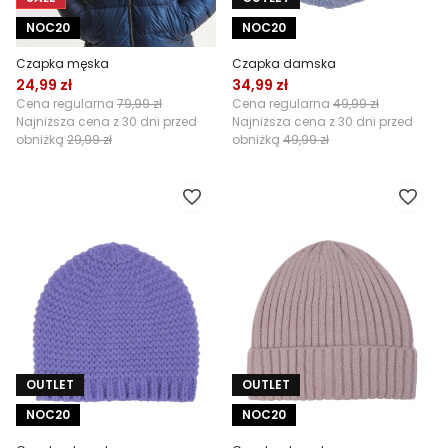
NOC20
NOC20
Czapka męska
Czapka damska
24,99 zł
34,99 zł
Cena regularna
79,99 zł
Cena regularna
49,99 zł
Najniższa cena z 30 dni przed
Najniższa cena z 30 dni przed
obniżką
29,99 zł
obniżką
49,99 zł
OUTLET
OUTLET
NOC20
NOC20