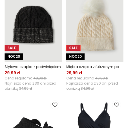
SALE
SALE
NOC20
NOC20
Stylowa czapka z podwinięciem
Miękka czapka z futrzanym pomponem
29,99 zł
29,99 zł
Cena regularna
49,99 zł
Cena regularna
49,99 zł
Najniższa cena z 30 dni przed
Najniższa cena z 30 dni przed
obniżką
34,99 zł
obniżką
34,99 zł