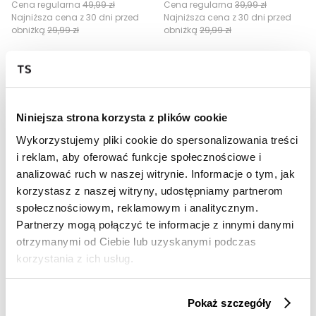
Cena regularna
49,99 zł
Cena regularna
39,99 zł
Najniższa cena z 30 dni przed
Najniższa cena z 30 dni przed
obniżką
29,99 zł
obniżką
29,99 zł
Niniejsza strona korzysta z plików cookie
Wykorzystujemy pliki cookie do spersonalizowania treści
i reklam, aby oferować funkcje społecznościowe i
analizować ruch w naszej witrynie. Informacje o tym, jak
korzystasz z naszej witryny, udostępniamy partnerom
SALE
SALE
społecznościowym, reklamowym i analitycznym.
Partnerzy mogą połączyć te informacje z innymi danymi
NOC20
NOC20
otrzymanymi od Ciebie lub uzyskanymi podczas
Czapka w malinowym kolorze
Czapka damska ze ściągaczem
korzystania z ich usług.
29,99 zł
19,99 zł
Cena regularna
39,99 zł
Cena regularna
39,99 zł
Najniższa cena z 30 dni przed
Najniższa cena z 30 dni przed
Pokaż szczegóły
obniżką
39,99 zł
obniżką
29,99 zł