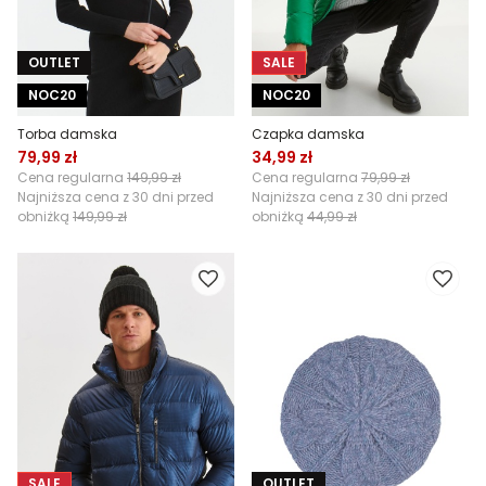
OUTLET
SALE
NOC20
NOC20
Torba damska
Czapka damska
79,99 zł
34,99 zł
Cena regularna
149,99 zł
Cena regularna
79,99 zł
Najniższa cena z 30 dni przed
Najniższa cena z 30 dni przed
obniżką
149,99 zł
obniżką
44,99 zł
SALE
OUTLET