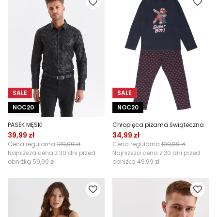
SALE
SALE
NOC20
NOC20
PASEK MĘSKI
Chłopięca piżama świąteczna
39,99 zł
34,99 zł
Cena regularna
129,99 zł
Cena regularna
109,99 zł
Najniższa cena z 30 dni przed
Najniższa cena z 30 dni przed
obniżką
59,99 zł
obniżką
49,99 zł