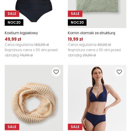
SALE
SALE
NOC20
NOC20
Kostium kąpielowy
Komin damski ze strukturą
49,99 zł
19,99 zł
Cena regularna
149,99 zł
Cena regularna
49,99 zł
Najniższa cena z 30 dni przed
Najniższa cena z 30 dni przed
obniżką
79,99 zł
obniżką
29,99 zł
SALE
SALE