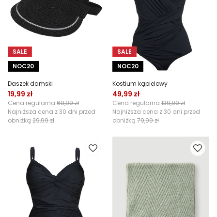
SALE
SALE
NOC20
NOC20
Daszek damski
Kostium kąpielowy
19,99 zł
49,99 zł
Cena regularna
69,99 zł
Cena regularna
139,99 zł
Najniższa cena z 30 dni przed
Najniższa cena z 30 dni przed
obniżką
29,99 zł
obniżką
79,99 zł