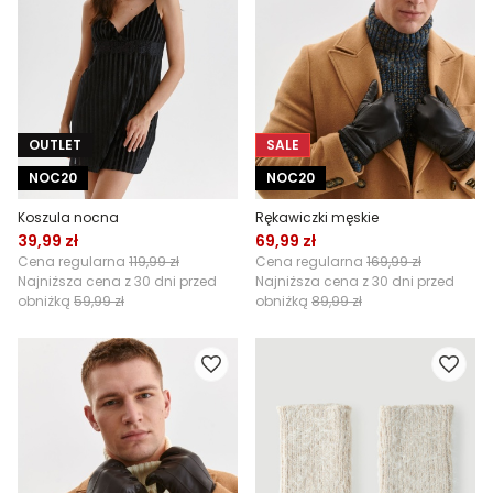
OUTLET
SALE
NOC20
NOC20
Koszula nocna
Rękawiczki męskie
39,99 zł
69,99 zł
Cena regularna
119,99 zł
Cena regularna
169,99 zł
Najniższa cena z 30 dni przed
Najniższa cena z 30 dni przed
obniżką
59,99 zł
obniżką
89,99 zł