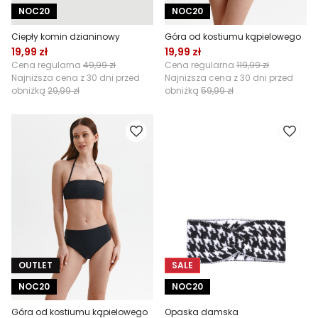
NOC20
NOC20
Ciepły komin dzianinowy
Góra od kostiumu kąpielowego
19,99 zł
19,99 zł
Cena regularna
49,99 zł
Cena regularna
119,99 zł
Najniższa cena z 30 dni przed
Najniższa cena z 30 dni przed
obniżką
29,99 zł
obniżką
59,99 zł
OUTLET
SALE
NOC20
NOC20
Góra od kostiumu kąpielowego
Opaska damska