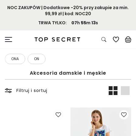
NOC ZAKUPÓW | Dodatkowe -20% przy zakupie za min.
99,99 zł | kod: NOC20
TRWA TYLKO:
07
h
55
m
12
s
ONA
ON
Akcesoria damskie i męskie
Filtruj i sortuj