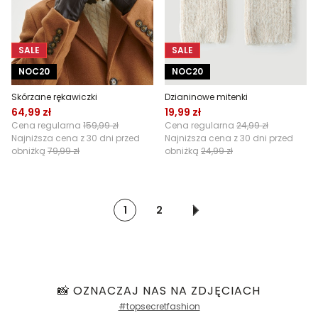
SALE
SALE
NOC20
NOC20
Skórzane rękawiczki
Dzianinowe mitenki
64,99 zł
19,99 zł
Cena regularna
159,99 zł
Cena regularna
24,99 zł
Najniższa cena z 30 dni przed
Najniższa cena z 30 dni przed
obniżką
79,99 zł
obniżką
24,99 zł
1
2
📸 OZNACZAJ NAS NA ZDJĘCIACH
#topsecretfashion