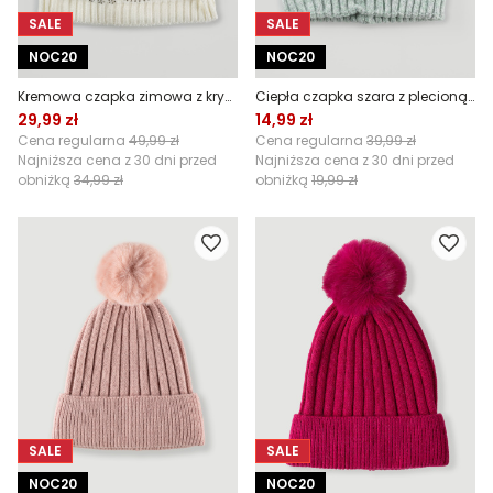
SALE
SALE
NOC20
NOC20
Kremowa czapka zimowa z kryształkami
Ciepła czapka szara z plecioną fakturą
29,99 zł
14,99 zł
Cena regularna
49,99 zł
Cena regularna
39,99 zł
Najniższa cena z 30 dni przed
Najniższa cena z 30 dni przed
obniżką
34,99 zł
obniżką
19,99 zł
SALE
SALE
NOC20
NOC20