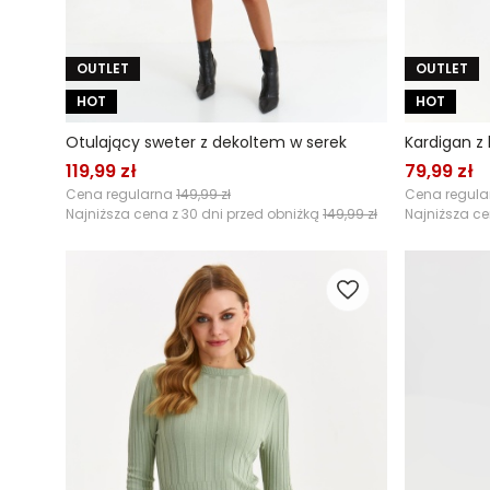
OUTLET
OUTLET
HOT
HOT
Otulający sweter z dekoltem w serek
Kardigan z
119,99 zł
79,99 zł
Cena regularna
149,99 zł
Cena regul
Najniższa cena z 30 dni przed obniżką
149,99 zł
Najniższa ce