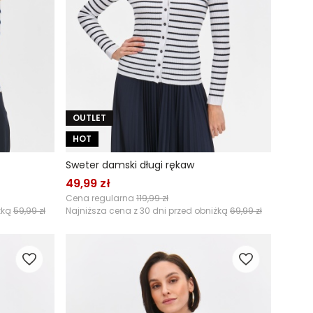
OUTLET
HOT
Sweter damski długi rękaw
49,99 zł
Cena regularna
119,99 zł
żką
59,99 zł
Najniższa cena z 30 dni przed obniżką
69,99 zł