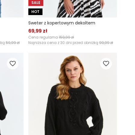
SALE
HOT
Sweter z kopertowym dekoltem
69,99 zł
Cena regularna
159,99 zł
żką
59,99 zł
Najniższa cena z 30 dni przed obniżką
99,99 zł