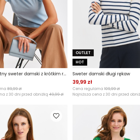
OUTLET
HOT
Cienki błękitny sweter damski z krótkim rękawem
Sweter damski długi rękaw
39,99 zł
arna
89,99 zł
Cena regularna
109,99 zł
na z 30 dni przed obniżką
49,99 zł
Najniższa cena z 30 dni przed obni