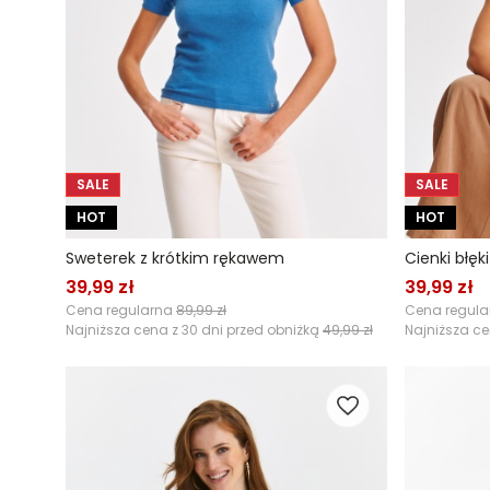
SALE
SALE
HOT
HOT
Sweterek z krótkim rękawem
39,99 zł
39,99 zł
Cena regularna
89,99 zł
Cena regul
Najniższa cena z 30 dni przed obniżką
49,99 zł
Najniższa ce