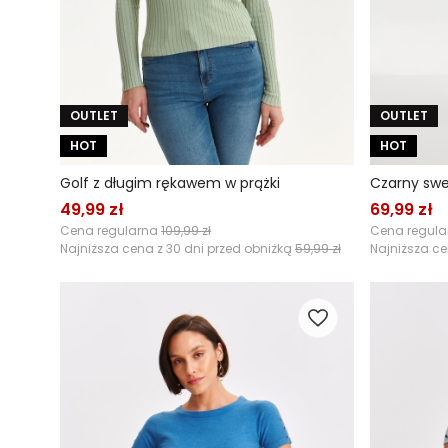
OUTLET
OUTLET
HOT
HOT
Golf z długim rękawem w prążki
Czarny swe
49,99 zł
69,99 zł
Cena regularna
109,99 zł
Cena regul
Najniższa cena z 30 dni przed obniżką
59,99 zł
Najniższa ce