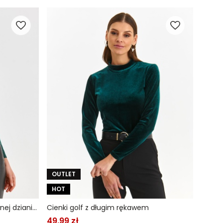
OUTLET
HOT
Sweter z półgolfem z prążkowanej dzianiny
Cienki golf z długim rękawem
49,99 zł