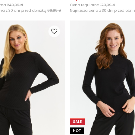
arna
249,99 zł
Cena regularna
179,99 zł
na z 30 dni przed obniżką
99,99 zł
Najniższa cena z 30 dni przed obni
SALE
HOT