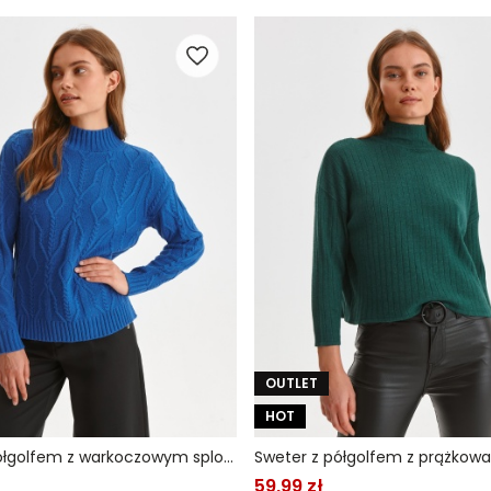
OUTLET
HOT
Sweter z półgolfem z warkoczowym splotem
59,99 zł