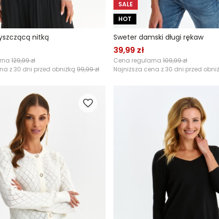
SALE
HOT
łyszczącą nitką
Sweter damski długi rękaw
39,99 zł
arna
129,99 zł
Cena regularna
109,99 zł
na z 30 dni przed obniżką
99,99 zł
Najniższa cena z 30 dni przed obni