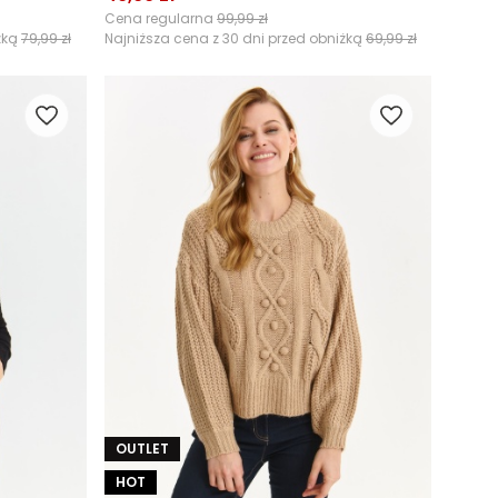
Cena regularna
99,99 zł
żką
79,99 zł
Najniższa cena z 30 dni przed obniżką
69,99 zł
OUTLET
HOT