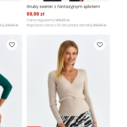
Gruby sweter z fantazyjnym splotem
69,99 zł
Cena regularna
149,99 zł
żką
34,99 zł
Najniższa cena z 30 dni przed obniżką
89,99 zł