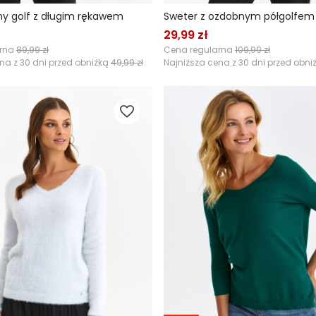
y golf z długim rękawem
Sweter z ozdobnym półgolfem
29,99 zł
arna
89,99 zł
Cena regularna
109,99 zł
na z 30 dni przed obniżką
49,99 zł
Najniższa cena z 30 dni przed obni