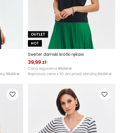
OUTLET
HOT
Sweter damski krótki rękaw
39,99 zł
Cena regularna
89,99 zł
żką
119,99 zł
Najniższa cena z 30 dni przed obniżką
59,99 zł