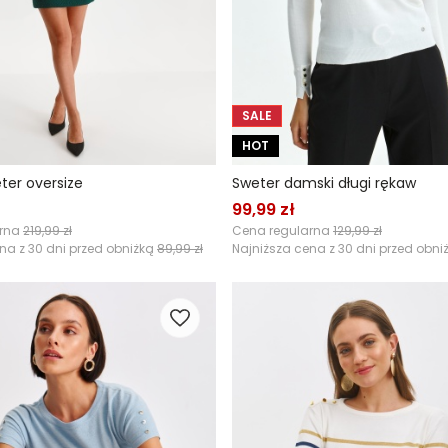
SALE
HOT
ter oversize
Sweter damski długi rękaw
99,99 zł
arna
219,99 zł
Cena regularna
129,99 zł
na z 30 dni przed obniżką
89,99 zł
Najniższa cena z 30 dni przed obni