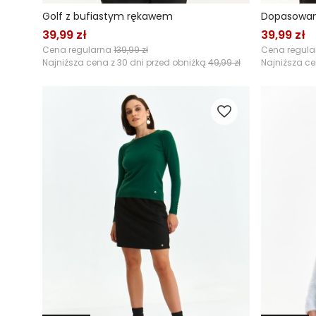
Golf z bufiastym rękawem
Dopasowan
39,99 zł
39,99 zł
Cena regularna
139,99 zł
Cena regul
Najniższa cena z 30 dni przed obniżką
49,99 zł
Najniższa ce