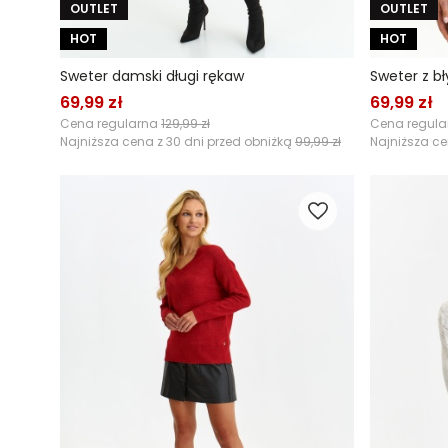
OUTLET
OUTLET
HOT
HOT
Sweter damski długi rękaw
Sweter z b
69,99 zł
69,99 zł
Cena regularna
129,99 zł
Cena regul
Najniższa cena z 30 dni przed obniżką
99,99 zł
Najniższa ce