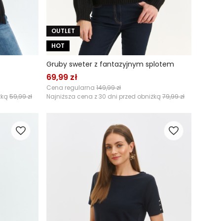
OUTLET
HOT
Gruby sweter z fantazyjnym splotem
69,99 zł
Cena regularna
149,99 zł
żką
59,99 zł
Najniższa cena z 30 dni przed obniżką
79,99 zł