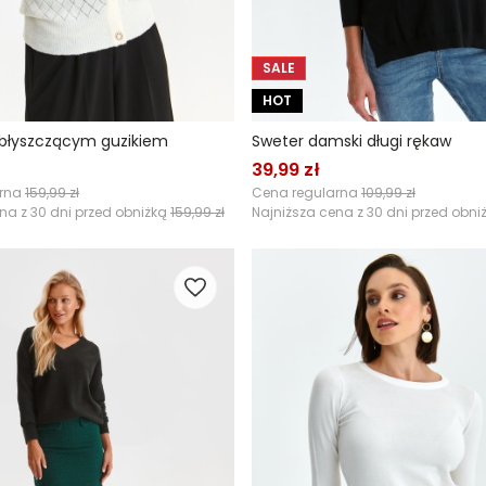
SALE
HOT
 błyszczącym guzikiem
Sweter damski długi rękaw
39,99 zł
arna
159,99 zł
Cena regularna
109,99 zł
na z 30 dni przed obniżką
159,99 zł
Najniższa cena z 30 dni przed obni