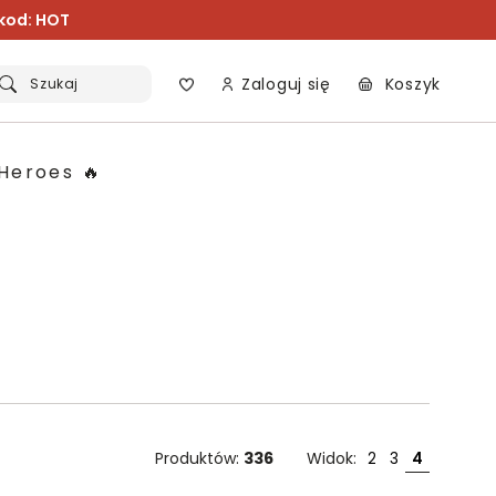
 kod: HOT
Zaloguj się
Koszyk
Szukaj
Heroes 🔥
Produktów:
336
Widok:
2
3
4