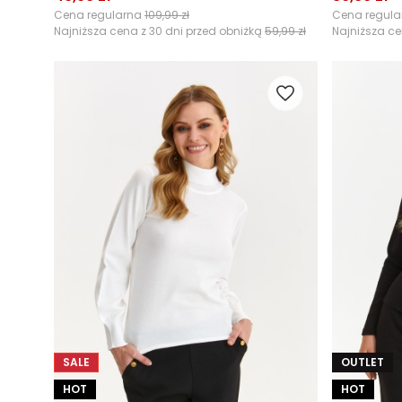
Cena regularna
109,99 zł
Cena regul
Najniższa cena z 30 dni przed obniżką
59,99 zł
Najniższa ce
SALE
OUTLET
HOT
HOT