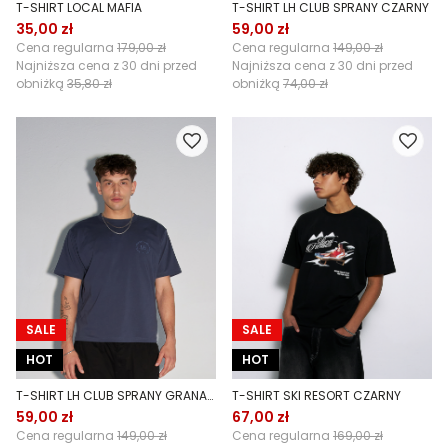
T-SHIRT LOCAL MAFIA
T-SHIRT LH CLUB SPRANY CZARNY
35,00 zł
59,00 zł
Cena regularna
179,00 zł
Cena regularna
149,00 zł
Najniższa cena z 30 dni przed
Najniższa cena z 30 dni przed
obniżką
35,80 zł
obniżką
74,00 zł
SALE
SALE
HOT
HOT
T-SHIRT LH CLUB SPRANY GRANATOWY
T-SHIRT SKI RESORT CZARNY
59,00 zł
67,00 zł
Cena regularna
149,00 zł
Cena regularna
169,00 zł