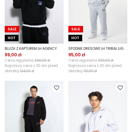
SALE
SALE
HOT
HOT
BLUZA Z KAPTUREM LH AGENCY
SPODNIE DRESOWE LH TRIBAL LIGHT GREY
99,00 zł
95,00 zł
Cena regularna
249,00 zł
Cena regularna
239,00 zł
Najniższa cena z 30 dni przed
Najniższa cena z 30 dni przed
obniżką
124,00 zł
obniżką
119,00 zł