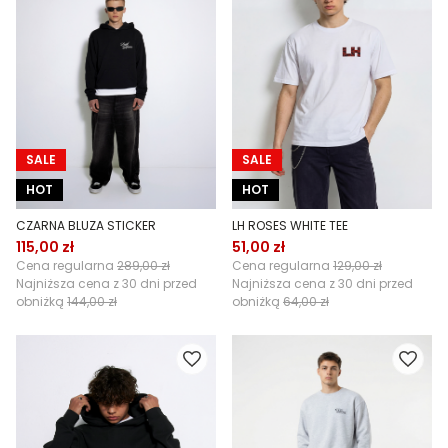
SALE
SALE
HOT
HOT
CZARNA BLUZA STICKER
LH ROSES WHITE TEE
115,00 zł
51,00 zł
Cena regularna
289,00 zł
Cena regularna
129,00 zł
Najniższa cena z 30 dni przed
Najniższa cena z 30 dni przed
obniżką
144,00 zł
obniżką
64,00 zł