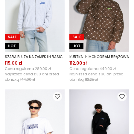
SALE
SALE
HOT
HOT
SZARA BLUZA NA ZAMEK LH BASIC
KURTKA LH MONOGRAM BRĄZOWA
115,00 zł
112,00 zł
Cena regularna
289,00 zł
Cena regularna
449,00 zł
Najniższa cena z 30 dni przed
Najniższa cena z 30 dni przed
obniżką
144,00 zł
obniżką
112,25 zł