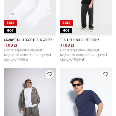
SALE
SALE
HOT
HOT
SKARPETKI LH ESSENTIALS GREEN
T-SHIRT CALL SUPERHERO
11,00 zł
71,00 zł
Cena regularna
29,00 zł
Cena regularna
179,00 zł
Najniższa cena z 30 dni przed
Najniższa cena z 30 dni przed
obniżką
14,00 zł
obniżką
71,60 zł