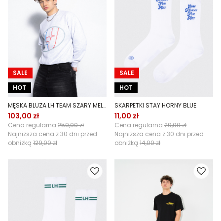
SALE
SALE
HOT
HOT
MĘSKA BLUZA LH TEAM SZARY MELANŻ
SKARPETKI STAY HORNY BLUE
103,00 zł
11,00 zł
Cena regularna
259,00 zł
Cena regularna
29,00 zł
Najniższa cena z 30 dni przed
Najniższa cena z 30 dni przed
obniżką
129,00 zł
obniżką
14,00 zł