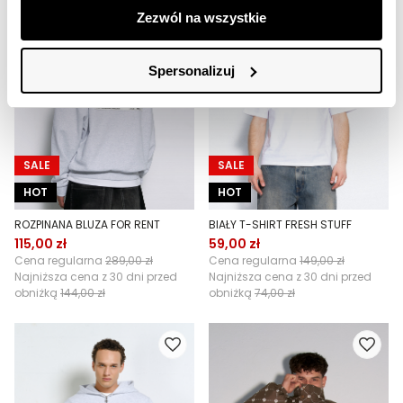
Zezwól na wszystkie
Spersonalizuj
SALE
SALE
HOT
HOT
ROZPINANA BLUZA FOR RENT
BIAŁY T-SHIRT FRESH STUFF
115,00 zł
59,00 zł
Cena regularna
289,00 zł
Cena regularna
149,00 zł
Najniższa cena z 30 dni przed
Najniższa cena z 30 dni przed
obniżką
144,00 zł
obniżką
74,00 zł