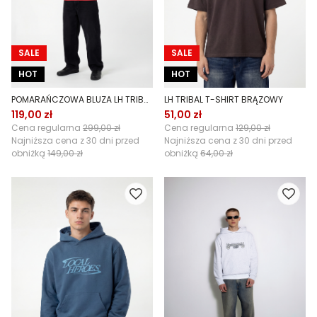
SALE
SALE
HOT
HOT
POMARAŃCZOWA BLUZA LH TRIBAL HOODIE
LH TRIBAL T-SHIRT BRĄZOWY
119,00 zł
51,00 zł
Cena regularna
299,00 zł
Cena regularna
129,00 zł
Najniższa cena z 30 dni przed
Najniższa cena z 30 dni przed
obniżką
149,00 zł
obniżką
64,00 zł