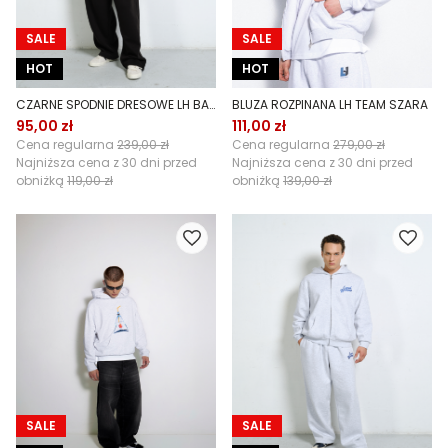
SALE
SALE
HOT
HOT
CZARNE SPODNIE DRESOWE LH BASIC
BLUZA ROZPINANA LH TEAM SZARA
95,00 zł
111,00 zł
Cena regularna
239,00 zł
Cena regularna
279,00 zł
Najniższa cena z 30 dni przed
Najniższa cena z 30 dni przed
obniżką
119,00 zł
obniżką
139,00 zł
SALE
SALE