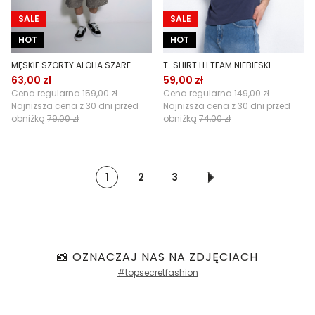
SALE
SALE
HOT
HOT
MĘSKIE SZORTY ALOHA SZARE
T-SHIRT LH TEAM NIEBIESKI
63,00 zł
59,00 zł
Cena regularna
159,00 zł
Cena regularna
149,00 zł
Najniższa cena z 30 dni przed
Najniższa cena z 30 dni przed
obniżką
79,00 zł
obniżką
74,00 zł
1
2
3
📸 OZNACZAJ NAS NA ZDJĘCIACH
#topsecretfashion