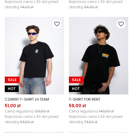
Najniższa cena z 30 dni przed
Najniższa cena z 30 dni przed
obniżką
74,00 zł
obniżką
84,00 zł
SALE
SALE
HOT
HOT
CZARNY T-SHIRT LH TEAM
T-SHIRT FOR RENT
51,00 zł
59,00 zł
Cena regularna
129,00 zł
Cena regularna
149,00 zł
Najniższa cena z 30 dni przed
Najniższa cena z 30 dni przed
obniżką
64,00 zł
obniżką
74,00 zł