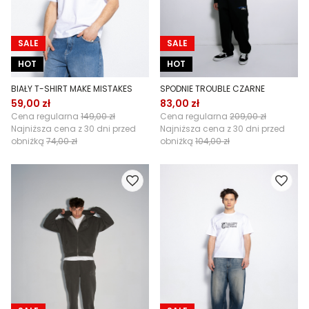
SALE
SALE
HOT
HOT
BIAŁY T-SHIRT MAKE MISTAKES
SPODNIE TROUBLE CZARNE
59,00 zł
83,00 zł
Cena regularna
149,00 zł
Cena regularna
209,00 zł
Najniższa cena z 30 dni przed
Najniższa cena z 30 dni przed
obniżką
74,00 zł
obniżką
104,00 zł