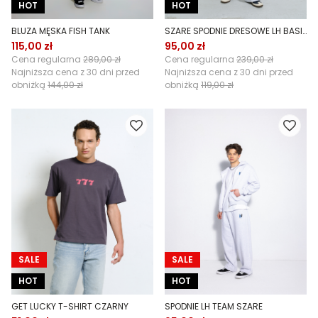
HOT
HOT
BLUZA MĘSKA FISH TANK
SZARE SPODNIE DRESOWE LH BASIC
115,00 zł
95,00 zł
Cena regularna
289,00 zł
Cena regularna
239,00 zł
Najniższa cena z 30 dni przed
Najniższa cena z 30 dni przed
obniżką
144,00 zł
obniżką
119,00 zł
SALE
SALE
HOT
HOT
GET LUCKY T-SHIRT CZARNY
SPODNIE LH TEAM SZARE