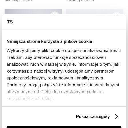
Niniejsza strona korzysta z plików cookie
Wykorzystujemy pliki cookie do spersonalizowania treści
i reklam, aby oferować funkcje społecznościowe i
analizować ruch w naszej witrynie. Informacje o tym, jak
SALE
SALE
korzystasz z naszej witryny, udostępniamy partnerom
społecznościowym, reklamowym i analitycznym.
HOT
HOT
Partnerzy mogą połączyć te informacje z innymi danymi
BLUZA LH TEAM CZERWONA
BIAŁY T-SHIRT STICKER
otrzymanymi od Ciebie lub uzyskanymi podczas
115,00 zł
59,00 zł
korzystania z ich usług.
Cena regularna
289,00 zł
Cena regularna
149,00 zł
Najniższa cena z 30 dni przed
Najniższa cena z 30 dni przed
obniżką
144,00 zł
obniżką
74,00 zł
Pokaż szczegóły