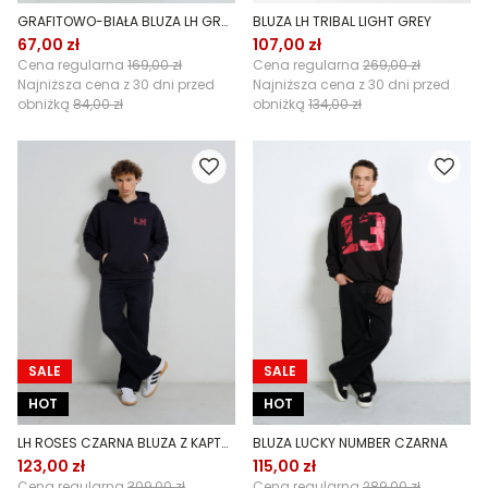
GRAFITOWO-BIAŁA BLUZA LH GRUNGE
BLUZA LH TRIBAL LIGHT GREY
67,00 zł
107,00 zł
Cena regularna
169,00 zł
Cena regularna
269,00 zł
Najniższa cena z 30 dni przed
Najniższa cena z 30 dni przed
obniżką
84,00 zł
obniżką
134,00 zł
SALE
SALE
HOT
HOT
LH ROSES CZARNA BLUZA Z KAPTUREM
BLUZA LUCKY NUMBER CZARNA
123,00 zł
115,00 zł
Cena regularna
309,00 zł
Cena regularna
289,00 zł