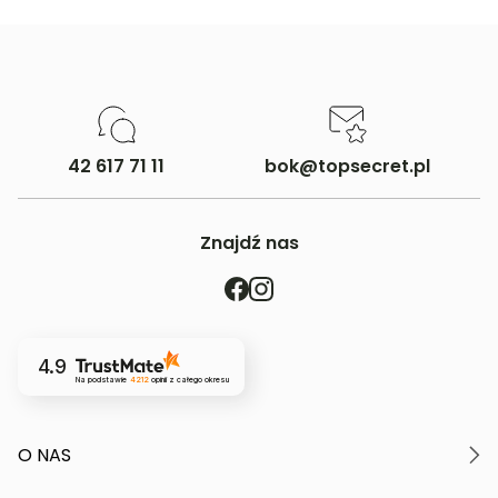
42 617 71 11
bok@topsecret.pl
Znajdź nas
4.9
Na podstawie
4212
opinii
z całego okresu
O NAS
O marce