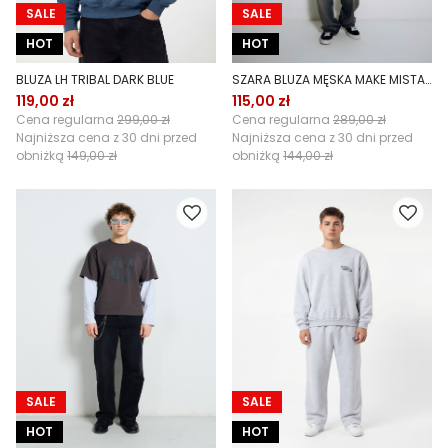
SALE
SALE
HOT
HOT
BLUZA LH TRIBAL DARK BLUE
SZARA BLUZA MĘSKA MAKE MISTAKES
119,00 zł
115,00 zł
Cena regularna
299,00 zł
Cena regularna
289,00 zł
Najniższa cena z 30 dni przed
Najniższa cena z 30 dni przed
obniżką
149,00 zł
obniżką
144,00 zł
SALE
SALE
HOT
HOT