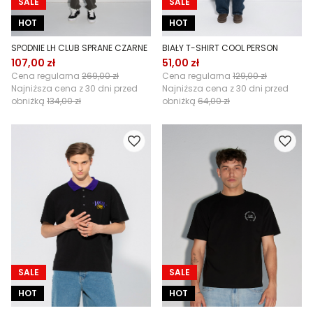
SALE
SALE
HOT
HOT
SPODNIE LH CLUB SPRANE CZARNE
BIAŁY T-SHIRT COOL PERSON
107,00 zł
51,00 zł
Cena regularna
269,00 zł
Cena regularna
129,00 zł
Najniższa cena z 30 dni przed
Najniższa cena z 30 dni przed
obniżką
134,00 zł
obniżką
64,00 zł
SALE
SALE
HOT
HOT