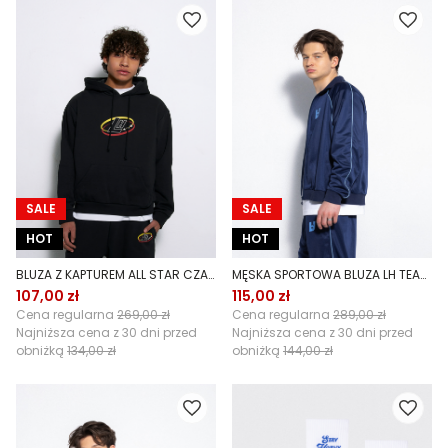
SALE
SALE
HOT
HOT
BLUZA Z KAPTUREM ALL STAR CZARNA
MĘSKA SPORTOWA BLUZA LH TEAM NAVY
107,00 zł
115,00 zł
Cena regularna
269,00 zł
Cena regularna
289,00 zł
Najniższa cena z 30 dni przed
Najniższa cena z 30 dni przed
obniżką
134,00 zł
obniżką
144,00 zł