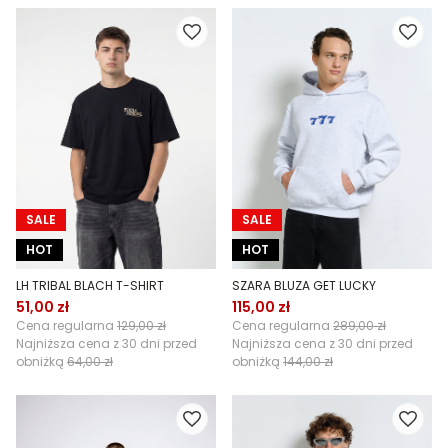
SALE
SALE
HOT
HOT
LH TRIBAL BLACH T-SHIRT
SZARA BLUZA GET LUCKY
51,00 zł
115,00 zł
Cena regularna
129,00 zł
Cena regularna
289,00 zł
Najniższa cena z 30 dni przed
Najniższa cena z 30 dni przed
obniżką
64,00 zł
obniżką
144,00 zł