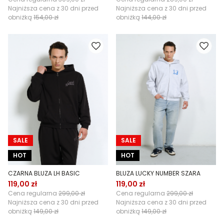
Najniższa cena z 30 dni przed
Najniższa cena z 30 dni przed
obniżką
154,00 zł
obniżką
144,00 zł
SALE
SALE
HOT
HOT
CZARNA BLUZA LH BASIC
BLUZA LUCKY NUMBER SZARA
119,00 zł
119,00 zł
Cena regularna
299,00 zł
Cena regularna
299,00 zł
Najniższa cena z 30 dni przed
Najniższa cena z 30 dni przed
obniżką
149,00 zł
obniżką
149,00 zł