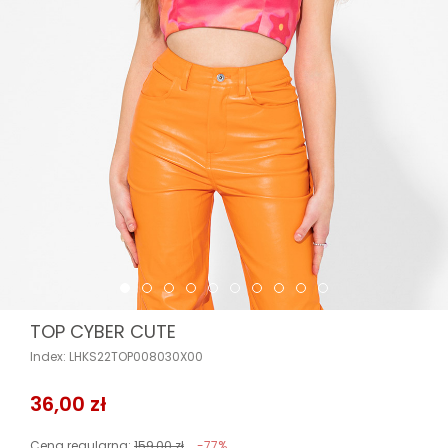
TOP CYBER CUTE
Index: LHKS22TOP008030X00
36,00 zł
Cena regularna:
159,00 zł
-77%