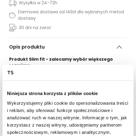
Wysyłka w 24-72h
Darmowa dostawa od 149zł dla wybranych metod
dostawy
30 dni na zwrot
Opis produktu
Produkt Slim fit - zalecamy wybór większego
rozmiaru.
Krótki top z nadrukiem w cieniowane kwiatki.
Regulowane, cienkie ramiączka. Zamek z zawieszką LH z
tyłu. Dekolt wykończony łezką z ozdobnym guzikiem w
Niniejsza strona korzysta z plików cookie
kształcie serca. Silikonowy emblemat Local Heroes z
tyłu. Podszewka.
Wykorzystujemy pliki cookie do spersonalizowania treści
Slim fit
i reklam, aby oferować funkcje społecznościowe i
Suwak z tyłu
analizować ruch w naszej witrynie. Informacje o tym, jak
100% poliester
korzystasz z naszej witryny, udostępniamy partnerom
Modelka ma na sobie rozmiar S
Wzrost modelki: 175 cm
społecznościowym, reklamowym i analitycznym.