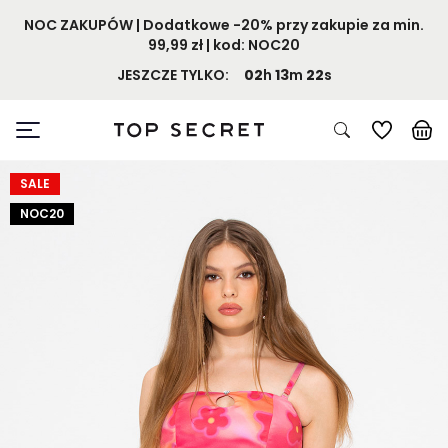
NOC ZAKUPÓW | Dodatkowe -20% przy zakupie za min.
99,99 zł | kod: NOC20
JESZCZE TYLKO:
02
h
13
m
22
s
SALE
NOC20