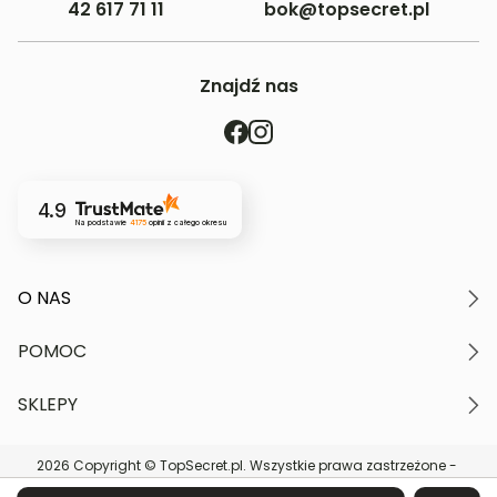
42 617 71 11
bok@topsecret.pl
Znajdź nas
4.9
Na podstawie
4175
opinii
z całego okresu
O NAS
O marce
POMOC
Nasze wartości
Polityka prywatności
Moje konto
SKLEPY
Kontakt
Regulamin serwisu
Płatność i dostawa
Znajdź najbliższy sklep
Zwroty i reklamacje
2026 Copyright © TopSecret.pl. Wszystkie prawa zastrzeżone -
DARMOWA DOSTAWA do sklepów
Karta podarunkowa
Powered by
Franczyza Top Secret