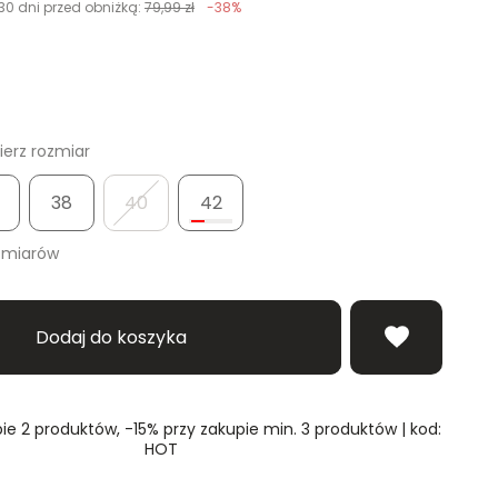
30 dni przed obniżką:
79,99 zł
-38%
erz rozmiar
38
40
42
zmiarów
Dodaj do koszyka
ie 2 produktów, -15% przy zakupie min. 3 produktów | kod:
HOT