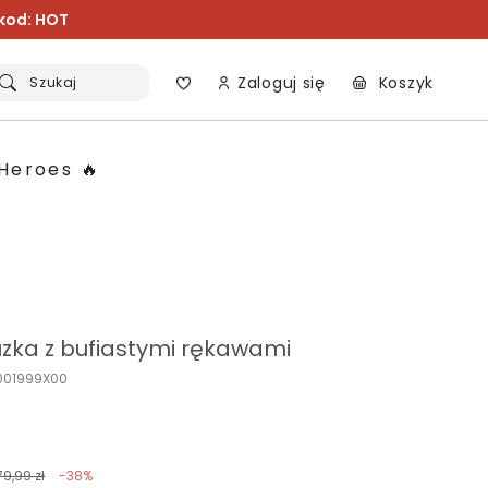
 kod: HOT
Zaloguj się
Koszyk
Szukaj
Heroes 🔥
zka z bufiastymi rękawami
K001999X00
79,99 zł
-38%