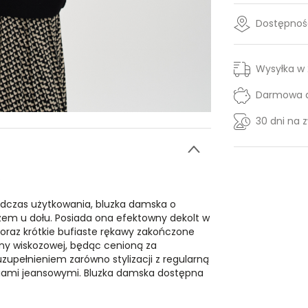
Dostępność
Wysyłka w
Darmowa d
30 dni na 
.
odczas użytkowania, bluzka damska o
zem u dołu. Posiada ona efektowny dekolt w
 oraz krótkie bufiaste rękawy zakończone
ny wiskozowej, będąc cenioną za
upełnieniem zarówno stylizacji z regularną
dniami jeansowymi. Bluzka damska dostępna