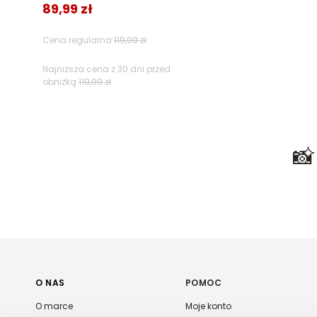
89,99 zł
Cena regularna
119,99 zł
Najniższa cena z 30 dni przed
obniżką
119,99 zł

O NAS
POMOC
O marce
Moje konto