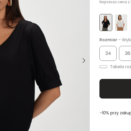
Najniższa cena z 
Rozmiar
- Wybi
34
36
Tabela ro
-10% przy zakup