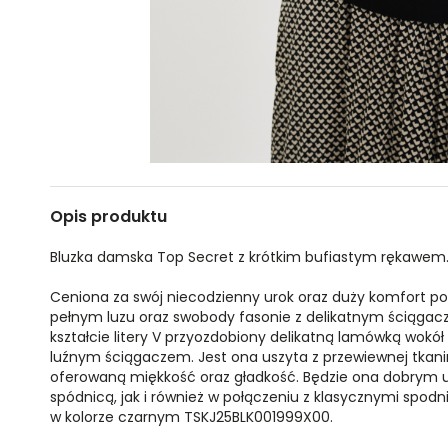
Opis produktu
Bluzka damska Top Secret z krótkim bufiastym rękawem
Ceniona za swój niecodzienny urok oraz duży komfort p
pełnym luzu oraz swobody fasonie z delikatnym ściągac
kształcie litery V przyozdobiony delikatną lamówką wokół
luźnym ściągaczem. Jest ona uszyta z przewiewnej tkani
oferowaną miękkość oraz gładkość. Będzie ona dobrym uz
spódnicą, jak i również w połączeniu z klasycznymi spo
w kolorze czarnym TSKJ25BLK001999X00.