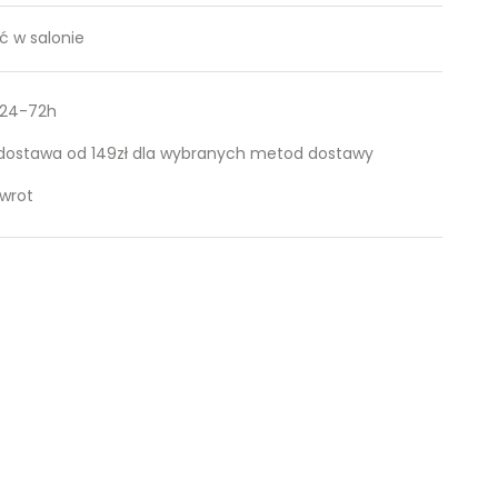
 w salonie
 24-72h
ostawa od 149zł dla wybranych metod dostawy
zwrot