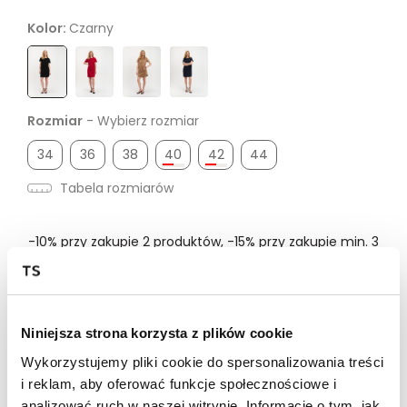
Kolor:
Czarny
Rozmiar
- Wybierz rozmiar
34
36
38
40
42
44
Tabela rozmiarów
-10% przy zakupie 2 produktów, -15% przy zakupie min. 3
produktów | kod: HOT
Dostępność w salonie
Niniejsza strona korzysta z plików cookie
Wykorzystujemy pliki cookie do spersonalizowania treści
i reklam, aby oferować funkcje społecznościowe i
Wysyłka w 24-72h
analizować ruch w naszej witrynie. Informacje o tym, jak