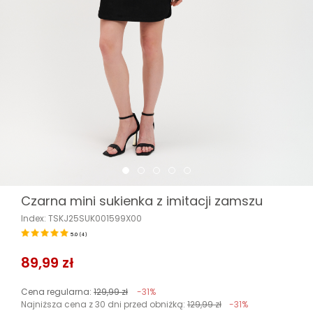
Czarna mini sukienka z imitacji zamszu
Index: TSKJ25SUK001599X00
5.0
(
4
)
89,99 zł
Cena regularna:
129,99 zł
-31%
Najniższa cena z 30 dni przed obniżką:
129,99 zł
-31%