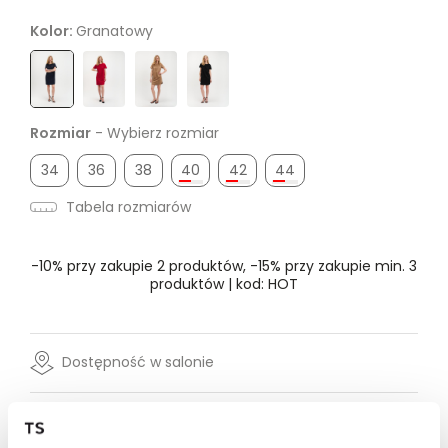
Kolor:
Granatowy
Rozmiar
- Wybierz rozmiar
34
36
38
40
42
44
Tabela rozmiarów
-10% przy zakupie 2 produktów, -15% przy zakupie min. 3
produktów | kod: HOT
Dostępność w salonie
Wysyłka w 24-72h