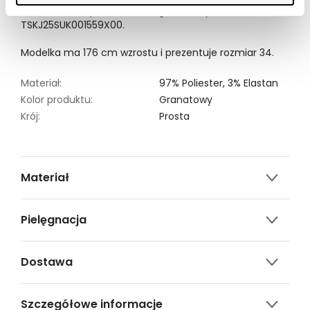
damska dostępna w kolorze granatowym
TSKJ25SUK001559X00.
Modelka ma 176 cm wzrostu i prezentuje rozmiar 34.
Materiał:
97% Poliester,
3% Elastan
Kolor produktu:
Granatowy
Krój:
Prosta
Materiał
97% poliester, 3% elastan
Pielęgnacja
Nie czyścić chemicznie
Dostawa
Nie suszyć w suszarkach bębnowych
Darmowa dostawa od 149zł dla wybranych metod
Prasować w temp. Max. 110°
Szczegółowe informacje
dostawy.