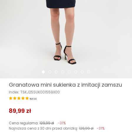
Granatowa mini sukienka z imitacji zamszu
Index: TSKJ25SUK001559X00
5.0
(
4
)
89,99 zł
Cena regularna:
129,99 zł
-31%
Najniższa cena z 30 dni przed obniżką:
129,99 zł
-31%