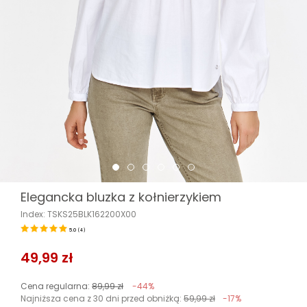
Elegancka bluzka z kołnierzykiem
Index: TSKS25BLK162200X00
5.0
(
4
)
49,99 zł
Cena regularna:
89,99 zł
-44%
Najniższa cena z 30 dni przed obniżką:
59,99 zł
-17%