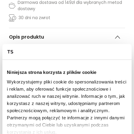
Darmowa dostawa od 149zł dla wybranych metod
dostawy
30 dni na zwrot
Opis produktu
Bluzka damska Top Secret z klasycznym kołnierzykiem.
Ceniona za elegancję oraz wysublimowany styl, bluzka
damska o pełnym swobody kroju z długim rękawem
Niniejsza strona korzysta z plików cookie
zakończonym wąskim mankietem. Posiada ona
klasyczny kołnierzyk oraz dekolt w kształcie litery V wraz
Wykorzystujemy pliki cookie do spersonalizowania treści
z zapięciem na dwa ozdobne guziczki, a pod biustem z
i reklam, aby oferować funkcje społecznościowe i
przodu umiejscowiono marszczenie dodające jej szyku.
analizować ruch w naszej witrynie. Informacje o tym, jak
Wykonana ona została z delikatnej oraz przyjemnej w
dotyku tkaniny bawełnianej, będąc wzbogaconą o
korzystasz z naszej witryny, udostępniamy partnerom
efektowne zaokrąglone wcięcia u dołu po bokach.
społecznościowym, reklamowym i analitycznym.
Dobrze wygląda ona zarówno połączona z eleganckimi
Partnerzy mogą połączyć te informacje z innymi danymi
długimi spodniami, jak i również klasyczną spódnicą.
otrzymanymi od Ciebie lub uzyskanymi podczas
Bluzka damska dostępna w kolorze białym
korzystania z ich usług.
TSKS25BLK162200X00.