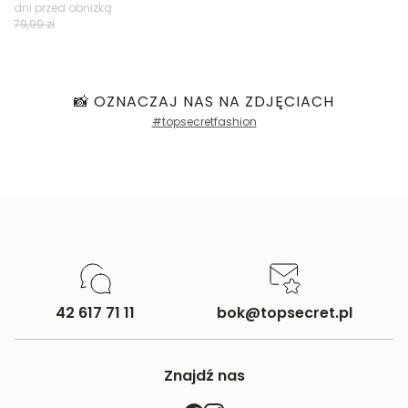
dni przed obniżką
Filtry
79,99 zł
📸 OZNACZAJ NAS NA ZDJĘCIACH
#topsecretfashion
42 617 71 11
bok@topsecret.pl
Znajdź nas