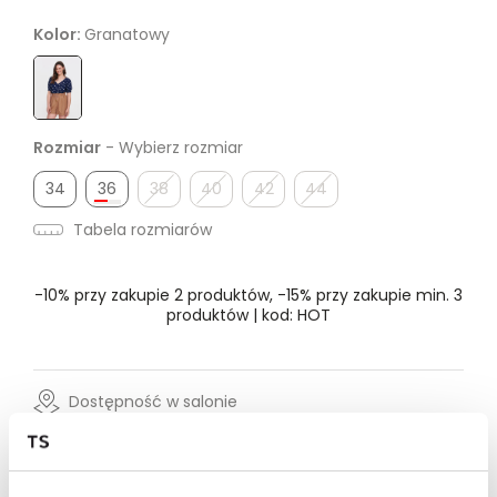
Kolor:
Granatowy
Rozmiar
- Wybierz rozmiar
34
36
38
40
42
44
Tabela rozmiarów
-10% przy zakupie 2 produktów, -15% przy zakupie min. 3
produktów | kod: HOT
Dostępność w salonie
Wysyłka w 24-72h