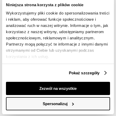
Darmowa dostawa od 149zł dla wybranych metod
Niniejsza strona korzysta z plików cookie
dostawy
Wykorzystujemy pliki cookie do spersonalizowania treści
30 dni na zwrot
i reklam, aby oferować funkcje społecznościowe i
analizować ruch w naszej witrynie. Informacje o tym, jak
Opis produktu
korzystasz z naszej witryny, udostępniamy partnerom
społecznościowym, reklamowym i analitycznym.
Bluzka damska Top Secret z efektownym nadrukiem w
Partnerzy mogą połączyć te informacje z innymi danymi
grochy.
otrzymanymi od Ciebie lub uzyskanymi podczas
korzystania z ich usług.
Bluzka damska o pełnym luzu i swobody kroju z krótkim
bufiastym rękawem zakończonym szerokim
efektownym ściągaczem. Posiada ona dekolt w
Pokaż szczegóły
kształcie litery V wraz z delikatną lamówką wokół, a
dużego uroku dodaje jej nadruk na całości w duże
grochy. Wykonana ona została z dobrej gatunkowo
Zezwól na wszystkie
oraz delikatnej tkaniny wiskozowej, sprawdzając się
zarówno jako element letniej stylizacji do pracy, jak i też
podczas weekendowych wypraw w nieznane w gronie
Spersonalizuj
bliskich przyjaciół. Bluzka damska dostępna w kolorze
granatowym TSKL25BLK008459X00.