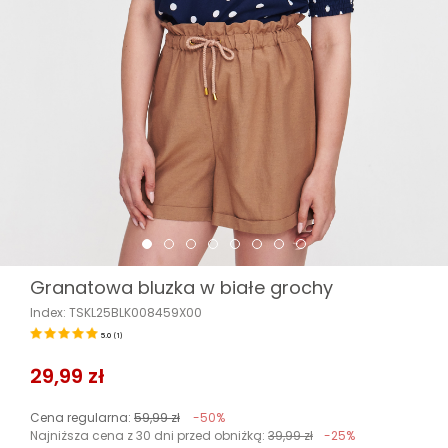
Granatowa bluzka w białe grochy
Index: TSKL25BLK008459X00
5.0
(
1
)
29,99 zł
Cena regularna:
59,99 zł
-50%
Najniższa cena z 30 dni przed obniżką:
39,99 zł
-25%