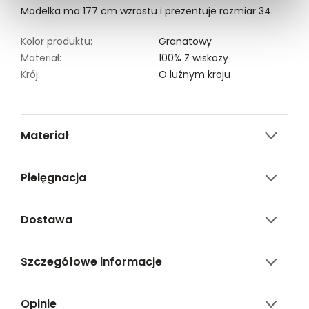
Modelka ma 177 cm wzrostu i prezentuje rozmiar 34.
Kolor produktu:
Granatowy
Materiał:
100% Z wiskozy
Krój:
O luźnym kroju
Materiał
100% wiskoza
Pielęgnacja
Nie czyścić chemicznie
Dostawa
Nie można wybielać i chlorować
Darmowa dostawa od 149zł dla wybranych metod
Prasować w temp. Max. 110°
Szczegółowe informacje
dostawy.
Prać delikatnie w temp.30°C. Wyrób może kurczyć się
GWARANTOWANA WYSYŁKA w 48 godzin.
Nazwa produktu:
Granatowa bluzka w białe
po praniu
*95% zamówień realizujemy w 24 godziny.
Opinie
grochy