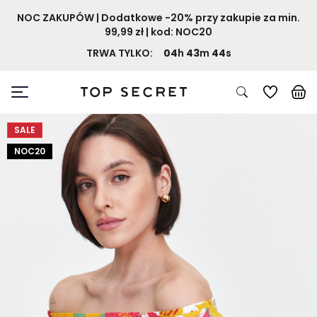
NOC ZAKUPÓW | Dodatkowe -20% przy zakupie za min.
99,99 zł | kod: NOC20
TRWA TYLKO:
04
h
43
m
43
s
SALE
NOC20