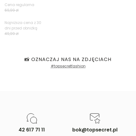
Cena regularna
Opinie klientów
69,99 zł
Najniższa cena z 30
dni przed obniżką
Filtry
49,99 zł
📸 OZNACZAJ NAS NA ZDJĘCIACH
#topsecretfashion
42 617 71 11
bok@topsecret.pl