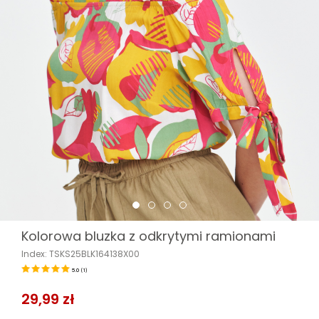
Kolorowa bluzka z odkrytymi ramionami
Index: TSKS25BLK164138X00
5.0
(
1
)
29,99 zł