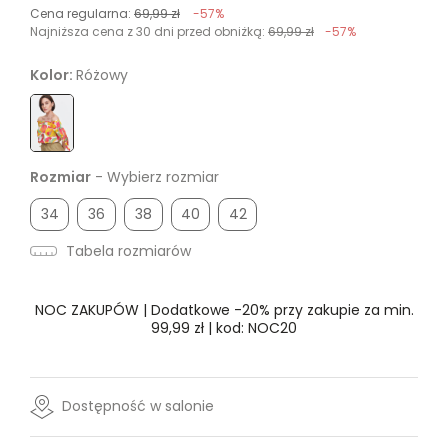
Cena regularna:
69,99 zł
-57%
Najniższa cena z 30 dni przed obniżką:
69,99 zł
-57%
Kolor:
Różowy
Rozmiar
- Wybierz rozmiar
34
36
38
40
42
Tabela rozmiarów
NOC ZAKUPÓW | Dodatkowe -20% przy zakupie za min.
99,99 zł | kod: NOC20
Dostępność w salonie