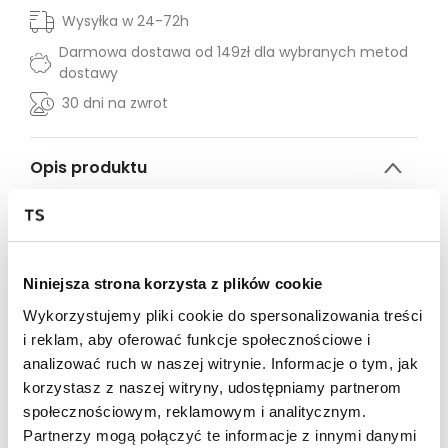
Wysyłka w 24-72h
Darmowa dostawa od 149zł dla wybranych metod
dostawy
30 dni na zwrot
Opis produktu
Bluzka damska Top Secret z efektownie odkrytymi
ramionami.
Pełna niecodziennej ekstrawagancji, bluzka damska z
Niniejsza strona korzysta z plików cookie
efektownie odkrytymi ramionami oraz marszczoną
gumką u góry. Posiada ona krótkie rękawy z
Wykorzystujemy pliki cookie do spersonalizowania treści
praktycznym wiązaniem z wykorzystaniem dłuższych
i reklam, aby oferować funkcje społecznościowe i
części materiału oraz rozcięciem w kształcie łezki.
analizować ruch w naszej witrynie. Informacje o tym, jak
Wykonana ona została z przyjemnej w dotyku oraz
delikatnej dzianiny wiskozowej, będąc wzbogaconą o
korzystasz z naszej witryny, udostępniamy partnerom
barwny nadruk na całości z motywem ręcznie
społecznościowym, reklamowym i analitycznym.
malowanej roślinności. Może być ona z powodzeniem
Partnerzy mogą połączyć te informacje z innymi danymi
stosowana zarówno jako uzupełnienie stroju z krótkimi