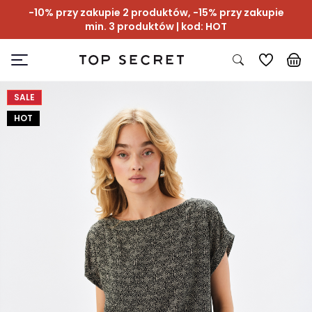
-10% przy zakupie 2 produktów, -15% przy zakupie
min. 3 produktów | kod: HOT
SALE
HOT