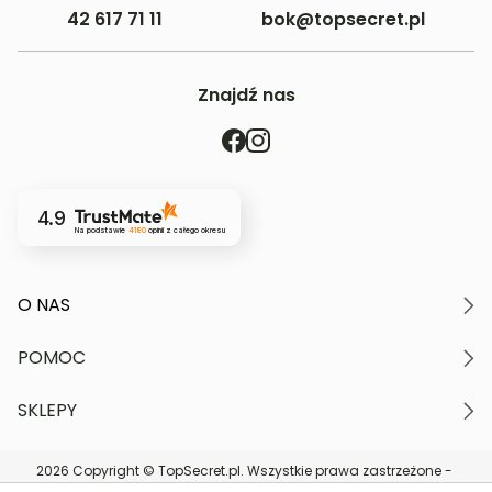
42 617 71 11
bok@topsecret.pl
Znajdź nas
4.9
Na podstawie
4180
opinii
z całego okresu
O NAS
O marce
POMOC
Nasze wartości
Polityka prywatności
Moje konto
SKLEPY
Kontakt
Regulamin serwisu
Płatność i dostawa
Znajdź najbliższy sklep
Zwroty i reklamacje
2026 Copyright © TopSecret.pl. Wszystkie prawa zastrzeżone -
DARMOWA DOSTAWA do sklepów