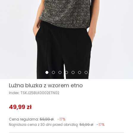
Luźna bluzka z wzorem etno
Index: TSKJ25BLK0002ETN02
49,99 zł
Cena regularna:
59,99 zł
-17%
Najniższa cena z 30 dni przed obniżką:
59,99 zł
-17%