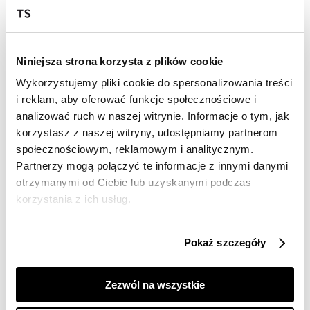
Wysyłka w 24-72h
Darmowa dostawa od 149zł dla wybranych metod
dostawy
Niniejsza strona korzysta z plików cookie
30 dni na zwrot
Wykorzystujemy pliki cookie do spersonalizowania treści
i reklam, aby oferować funkcje społecznościowe i
analizować ruch w naszej witrynie. Informacje o tym, jak
Opis produktu
korzystasz z naszej witryny, udostępniamy partnerom
społecznościowym, reklamowym i analitycznym.
Bluzka damska Top Secret z ozdobnym
geometrycznym motywem.
Partnerzy mogą połączyć te informacje z innymi danymi
otrzymanymi od Ciebie lub uzyskanymi podczas
Ceniona za niebagatelny design oraz dużą wygodę
korzystania z ich usług.
podczas użytkowania, bluzka damska o pełnym luzu
oraz swobody fasonie, w wersji z bardzo krótkim
rękawem w formie kimono zakończonym delikatnym
Pokaż szczegóły
podwinięciem. Posiada ona efektowny lekko owalny
dekolt z ozdobną lamówką wokół, a u jej dołu
umiejscowiono praktyczną luźną gumkę, która
Zezwól na wszystkie
podkreśla smukłość kobiecej sylwetki. Uszyta ona
została z dzianiny cechującej się delikatnością oraz