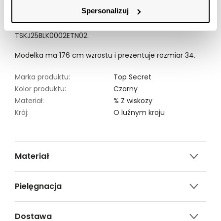
przewiewnością, będąc wzbogaconą na całości o
Spersonalizuj
ozdobny nadruk z geometrycznym motywem. Bluzka
damska dostępna w kolorze czarnym
TSKJ25BLK0002ETN02.
Modelka ma 176 cm wzrostu i prezentuje rozmiar 34.
Marka produktu:
Top Secret
Kolor produktu:
Czarny
Materiał:
% Z wiskozy
Krój:
O luźnym kroju
Materiał
100% wiskoza
Pielęgnacja
Prać w temp. do 30°c, proces delikatny
Dostawa