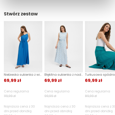
Producent:
Greenpoint S.A., ul.
Sklep stacjonarny -
Bezpłatnie!
(1-3 dni
Produkt nie posiada recenzji
Domagały 3, 30-741
roboczych)
Stwórz zestaw
Kraków -
Kontakt
DPD pickup - odbiór w punkcie/automacie
paczkowym (m.in. Żabka, Dino, Kaufland, Lidl, Shell)
Kategoria:
ONA
,
Odzież damska
,
-
11,90 zł
(1 dzień roboczy)
Bluzki damskie
,
Kurier DPD -
13,90 zł
(1 dzień roboczy)
Bluzki damskie na
Paczkomaty InPost -
15,90 zł
(1 dzień roboczych)
ramiączkach
Kolor:
Niebieski
Więcej informacji o dostawie
tutaj.
Rozmiar:
34
,
36
,
38
,
40
,
42
,
44
Skład:
100% wiskoza
Niebieska sukienka z wiązaniem maxi
Błękitna sukienka z nadrukiem
69,99 zł
69,99 zł
69,99 zł
Cena regularna
Cena regularna
Cena regularna
119,99 zł
99,99 zł
89,99 zł
Najniższa cena z 30
Najniższa cena z 30
Najniższa cena z 3
dni przed obniżką
dni przed obniżką
dni przed obniżką