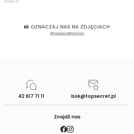
89,99 zł
📸 OZNACZAJ NAS NA ZDJĘCIACH
#topsecretfashion
42 617 71 11
bok@topsecret.pl
Znajdź nas