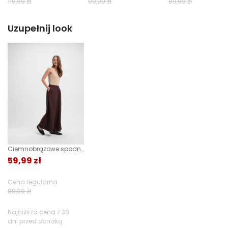
119,99 zł
99,99 zł
89,99 zł
Uzupełnij look
Ciemnobrązowe spodnie palazzo
59,99 zł
Cena regularna
89,99 zł
Najniższa cena z 30
dni przed obniżką