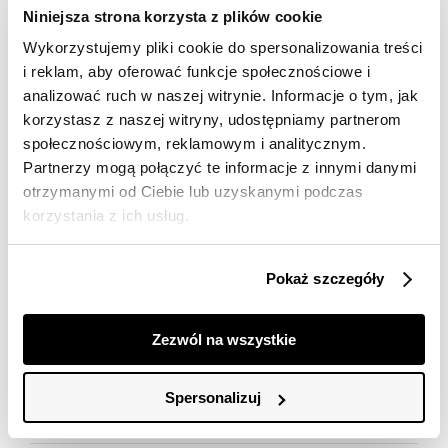
Kolor produktu:
Niebieski
Niniejsza strona korzysta z plików cookie
Materiał:
100% Z wiskozy
Wykorzystujemy pliki cookie do spersonalizowania treści
Krój:
Regular
i reklam, aby oferować funkcje społecznościowe i
Set:
Ocean Coast
analizować ruch w naszej witrynie. Informacje o tym, jak
korzystasz z naszej witryny, udostępniamy partnerom
społecznościowym, reklamowym i analitycznym.
Materiał
Partnerzy mogą połączyć te informacje z innymi danymi
otrzymanymi od Ciebie lub uzyskanymi podczas
100% wiskoza
korzystania z ich usług.
Pielęgnacja
Prać w temp. do 30°c, proces delikatny
Pokaż szczegóły
Dostawa
Nie można wybielać i chlorować
Darmowa dostawa od 149zł dla wybranych metod
Nie suszyć w suszarkach bębnowych
Zezwól na wszystkie
Szczegółowe informacje
dostawy.
Prasować w temp. Max. 110°
GWARANTOWANA WYSYŁKA w 48 godzin.
Nazwa produktu:
Niebieska bluzka z printem
Spersonalizuj
*95% zamówień realizujemy w 24 godziny.
Opinie
Kod produktu:
TSKS26BLK1064PRT04
Marka:
Top Secret
Metody dostawy: