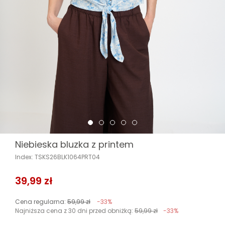
Niebieska bluzka z printem
Index: TSKS26BLK1064PRT04
39,99 zł
Cena regularna:
59,99 zł
-33%
Najniższa cena z 30 dni przed obniżką:
59,99 zł
-33%