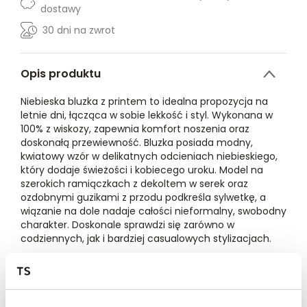
dostawy
30 dni na zwrot
Opis produktu
Niebieska bluzka z printem to idealna propozycja na
letnie dni, łącząca w sobie lekkość i styl. Wykonana w
100% z wiskozy, zapewnia komfort noszenia oraz
doskonałą przewiewność. Bluzka posiada modny,
kwiatowy wzór w delikatnych odcieniach niebieskiego,
który dodaje świeżości i kobiecego uroku. Model na
szerokich ramiączkach z dekoltem w serek oraz
ozdobnymi guzikami z przodu podkreśla sylwetkę, a
wiązanie na dole nadaje całości nieformalny, swobodny
charakter. Doskonale sprawdzi się zarówno w
codziennych, jak i bardziej casualowych stylizacjach.
Modelka ma 173 cm wzrostu i prezentuje rozmiar 36.
Marka produktu:
Top Secret