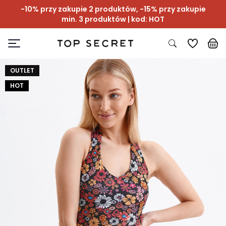
-10% przy zakupie 2 produktów, -15% przy zakupie
min. 3 produktów | kod: HOT
OUTLET
HOT