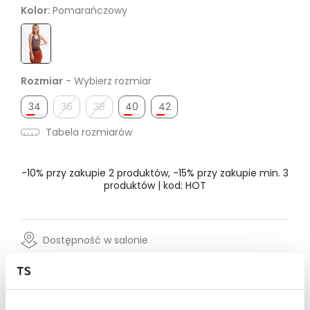
Kolor:
Pomarańczowy
Rozmiar
- Wybierz rozmiar
34
36
38
40
42
Tabela rozmiarów
-10% przy zakupie 2 produktów, -15% przy zakupie min. 3
produktów | kod: HOT
Dostępność w salonie
Wysyłka w 24-72h
Darmowa dostawa od 149zł dla wybranych metod