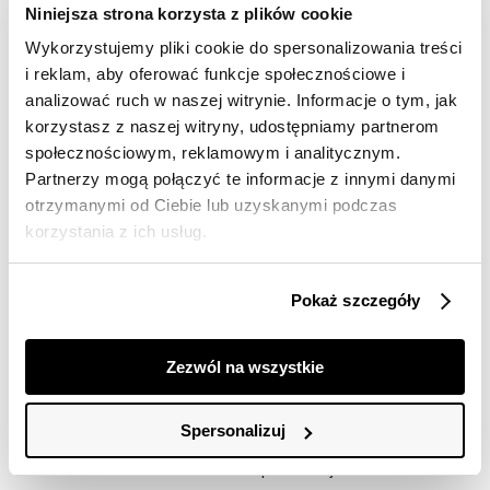
dostawy
Niniejsza strona korzysta z plików cookie
30 dni na zwrot
Wykorzystujemy pliki cookie do spersonalizowania treści
i reklam, aby oferować funkcje społecznościowe i
analizować ruch w naszej witrynie. Informacje o tym, jak
Opis produktu
korzystasz z naszej witryny, udostępniamy partnerom
społecznościowym, reklamowym i analitycznym.
Bluzka damska Top Secret bez rękawów z kolekcji lato
Partnerzy mogą połączyć te informacje z innymi danymi
2022.
otrzymanymi od Ciebie lub uzyskanymi podczas
Niezwykle efektowna i pełna wdzięku bluzka damska o
korzystania z ich usług.
bardzo frywolnym stylu, bez rękawów, z okazałym
okrągłym dekoltem. Posiada ona ramiączko
przekładane przez szyję i pięknie odsłonięte plecy,
Pokaż szczegóły
będąc w wersji dopasowanej, dzięki czemu ładnie
eksponuje zalety kobiecej sylwetki. Bluzka jest
wykonana z miłej w dotyku i delikatnej dzianiny, będąc
Zezwól na wszystkie
wzbogaconą efektownym nadrukiem w kolorowe
kwiaty na całości. Bluzka dostępna w wersji kolorowej
DBW0024PO.
Spersonalizuj
Modelka ma 177 cm wzrostu i prezentuje rozmiar 36.