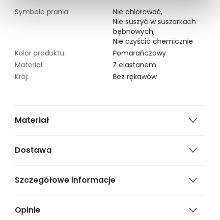
Symbole prania:
Nie chlorować,
Nie suszyć w suszarkach
bębnowych,
Nie czyścić chemicznie
Kolor produktu:
Pomarańczowy
Materiał:
Z elastanem
Krój:
Bez rękawów
Materiał
3% ELASTAN,97% POLIESTER
Dostawa
Darmowa dostawa od 149zł dla wybranych metod
Szczegółowe informacje
dostawy.
GWARANTOWANA WYSYŁKA w 48 godzin.
Nazwa produktu:
Kolorowa bluzka damska
*95% zamówień realizujemy w 24 godziny.
Opinie
bez rękawów