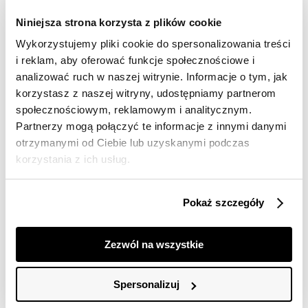
Wysyłka w 24-72h
Niniejsza strona korzysta z plików cookie
Darmowa dostawa od 149zł dla wybranych metod
dostawy
Wykorzystujemy pliki cookie do spersonalizowania treści
30 dni na zwrot
i reklam, aby oferować funkcje społecznościowe i
analizować ruch w naszej witrynie. Informacje o tym, jak
korzystasz z naszej witryny, udostępniamy partnerom
Opis produktu
społecznościowym, reklamowym i analitycznym.
Partnerzy mogą połączyć te informacje z innymi danymi
Bluzka damska Top Secret na cienkich ramiączkach.
otrzymanymi od Ciebie lub uzyskanymi podczas
Przepełniona wysublimowanym urokiem i pokaźną dozą
korzystania z ich usług.
zmysłowości bluzka damska o bardzo luźnym kroju, bez
rękawów. Posiada ona pełen fantazji dekolt w kształcie
litery V oraz cienkie ramiączka, fantazyjnie skrzyżowane
Pokaż szczegóły
na plecach. Wykonana ona została z bardzo
delikatnego i przyjemnego w dotyku materiału z
połyskującymi motywami na całości, sprawdzając się
Zezwól na wszystkie
świetnie w każdej stylizacji imprezowej oraz wyjściowej.
Bluzka dostępna w kolorze czarnym SBW0624CA.
Spersonalizuj
Modelka ma 175 cm wzrostu i prezentuje rozmiar 34.