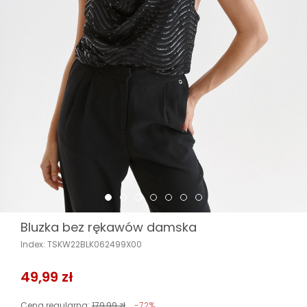
Bluzka bez rękawów damska
Index: TSKW22BLK062499X00
49,99 zł
Cena regularna:
179,99 zł
-72%