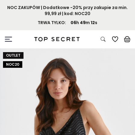
NOC ZAKUPÓW | Dodatkowe -20% przy zakupie za min.
99,99 zł | kod: NOC20
TRWA TYLKO:
06
h
49
m
12
s
OUTLET
NOC20