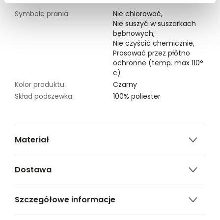
Symbole prania:
Nie chlorować,
Nie suszyć w suszarkach
bębnowych,
Nie czyścić chemicznie,
Prasować przez płótno
ochronne (temp. max 110°
c)
Kolor produktu:
Czarny
Skład podszewka:
100% poliester
Materiał
100% POLIESTER
Dostawa
Darmowa dostawa od 149zł dla wybranych metod
Szczegółowe informacje
dostawy.
GWARANTOWANA WYSYŁKA w 48 godzin.
Nazwa produktu:
Bluzka bez rękawów