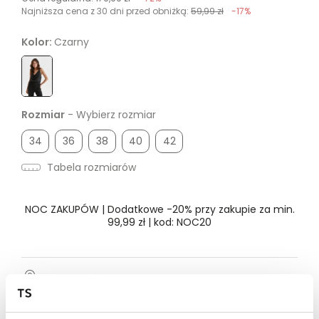
Najniższa cena z 30 dni przed obniżką:
59,99 zł
-17%
Kolor:
Czarny
Rozmiar
- Wybierz rozmiar
34
36
38
40
42
Tabela rozmiarów
NOC ZAKUPÓW | Dodatkowe -20% przy zakupie za min.
99,99 zł | kod: NOC20
Dostępność w salonie