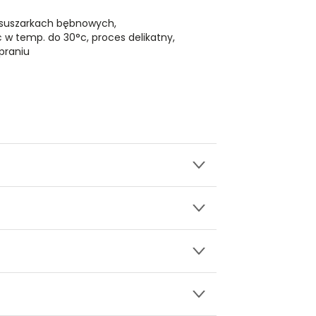
 suszarkach bębnowych,
ć w temp. do 30°c, proces delikatny,
praniu
wy.
rękawem