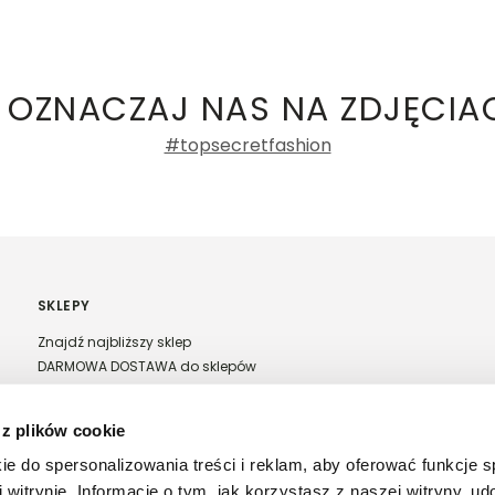
ły 3, 30-741 Kraków -
Kontakt
.in. Żabka, Dino, Kaufland, Lidl, Shell) -
 damskie
a recenzji
 OZNACZAJ NAS NA ZDJĘCIA
#topsecretfashion
SKLEPY
Znajdź najbliższy sklep
DARMOWA DOSTAWA do sklepów
Franczyza Top Secret
Regulamin sprzedaży w salonach stacjonarnych
 z plików cookie
ie do spersonalizowania treści i reklam, aby oferować funkcje 
 witrynie. Informacje o tym, jak korzystasz z naszej witryny, u