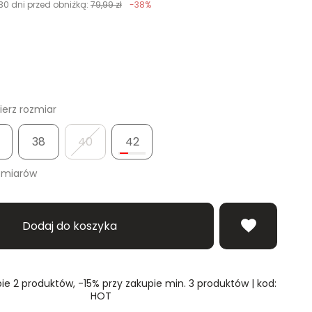
30 dni przed obniżką:
79,99 zł
-38%
erz rozmiar
38
40
42
zmiarów
Dodaj do koszyka
ie 2 produktów, -15% przy zakupie min. 3 produktów | kod:
HOT