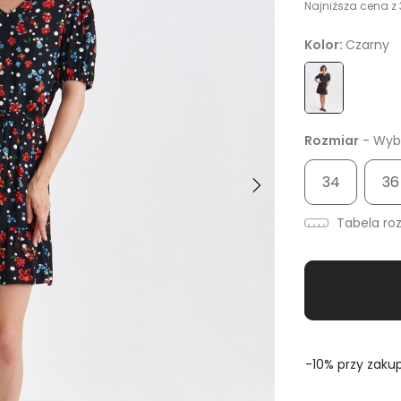
Najniższa cena z 
Kolor:
Czarny
Rozmiar
- Wybi
34
36
Tabela ro
-10% przy zakup