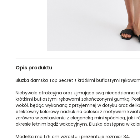
Opis produktu
Bluzka damska Top Secret z krótkimi bufiastymi rękawam
Niebywale atrakcyjna oraz ujmująca swą niecodzienną el
krótkimi bufiastymi rękawami zakończonymi gumką. Pos
wokół, będąc wykonaną z przyjemnej w dotyku oraz delikat
efektowny kolorowy nadruk na całości z motywem kwiatów
zarówno w zestawieniu z elegancką mini spódnicą, jak i r
okresie letnim bądź wakacyjnym. Bluzka dostępna w kol
Modelka ma 176 cm wzrostu i prezentuje rozmiar 34.