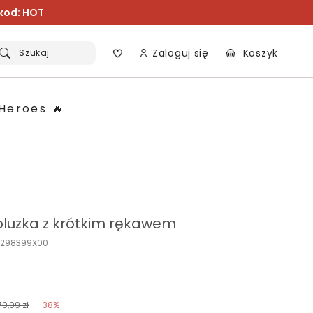
 kod: HOT
Zaloguj się
Koszyk
Szukaj
Heroes 🔥
bluzka z krótkim rękawem
K298399X00
79,99 zł
-38%