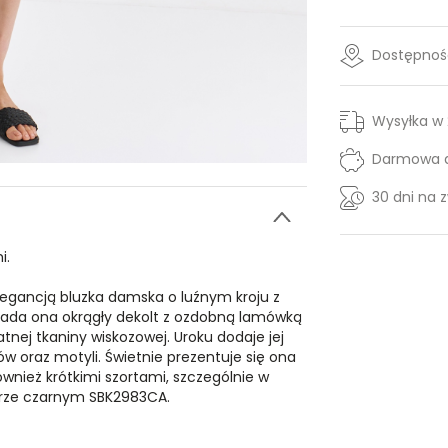
Dostępność
Wysyłka w
Darmowa d
30 dni na 
i.
egancją bluzka damska o luźnym kroju z
iada ona okrągły dekolt z ozdobną lamówką
nej tkaniny wiskozowej. Uroku dodaje jej
 oraz motyli. Świetnie prezentuje się ona
ównież krótkimi szortami, szczególnie w
orze czarnym SBK2983CA.