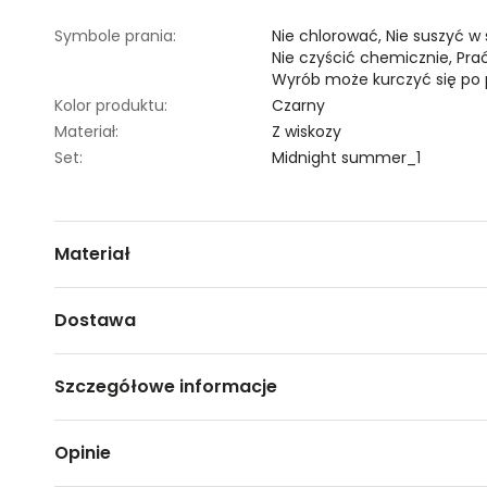
Symbole prania:
Nie chlorować,
Nie suszyć w
Nie czyścić chemicznie,
Pra
Wyrób może kurczyć się po 
Kolor produktu:
Czarny
Materiał:
Z wiskozy
Set:
Midnight summer_1
Materiał
100% WISKOZA
Dostawa
Darmowa dostawa od 149zł dla wybranych metod dosta
Szczegółowe informacje
GWARANTOWANA WYSYŁKA w 48 godzin.
*95% zamówień realizujemy w 24 godziny.
Nazwa produktu:
Kwiecista bluzka z krótkim 
Opinie
Kod produktu:
TSKW24BLK298399X00
Metody dostawy:
Marka:
Top Secret