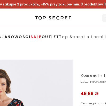
y zakupie 2 produktów, -15% przy zakupie min. 3 produktów |
CJA
NOWOŚCI
SALE
OUTLET
Top Secret x Local 
Kwiecista 
Index: TSKW24BL
49,99 zł
Cena regularna: