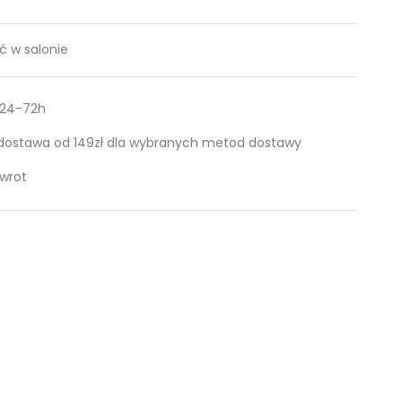
 w salonie
 24-72h
ostawa od 149zł dla wybranych metod dostawy
zwrot