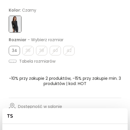
Kolor:
Czarny
Rozmiar
- Wybierz rozmiar
34
36
38
40
42
Tabela rozmiarów
-10% przy zakupie 2 produktów, -15% przy zakupie min. 3
produktów | kod: HOT
Dostępność w salonie
Wysyłka w 24-72h