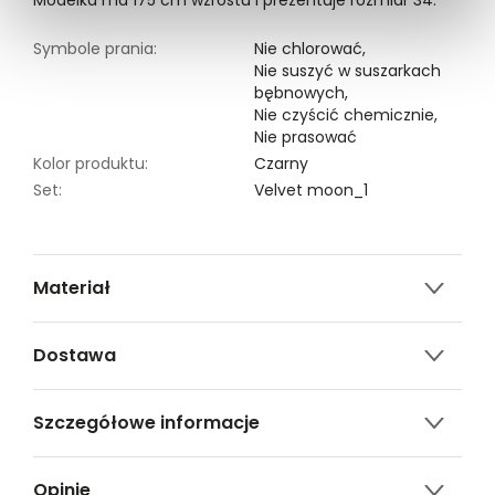
Modelka ma 175 cm wzrostu i prezentuje rozmiar 34.
Symbole prania:
Nie chlorować,
Nie suszyć w suszarkach
bębnowych,
Nie czyścić chemicznie,
Nie prasować
Kolor produktu:
Czarny
Set:
Velvet moon_1
Materiał
35% WISKOZA,62% POLIESTER,3% ELASTAN
Dostawa
Darmowa dostawa od 149zł dla wybranych metod
Szczegółowe informacje
dostawy.
GWARANTOWANA WYSYŁKA w 48 godzin.
Nazwa produktu:
Body z rękawem 3/4 z
*95% zamówień realizujemy w 24 godziny.
Opinie
łączonych materiałów