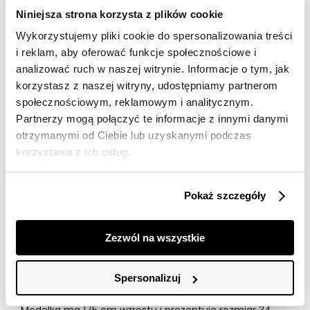
Darmowa dostawa od 149zł dla wybranych metod
Niniejsza strona korzysta z plików cookie
dostawy
Wykorzystujemy pliki cookie do spersonalizowania treści
30 dni na zwrot
i reklam, aby oferować funkcje społecznościowe i
analizować ruch w naszej witrynie. Informacje o tym, jak
korzystasz z naszej witryny, udostępniamy partnerom
Opis produktu
społecznościowym, reklamowym i analitycznym.
Body damskie Top Secret z tiulowymi rękawami.
Partnerzy mogą połączyć te informacje z innymi danymi
otrzymanymi od Ciebie lub uzyskanymi podczas
Niebywale efektowne i przepełnione niecodziennym
korzystania z ich usług.
urokiem body damskie z prostym tiulowym rękawem o
długości 3/4 wzbogaconym delikatnymi wzorkami. Jest
ono zapinane z tyłu na haftkę, a z przodu wzbogacone
Pokaż szczegóły
zostało tiulową wstawką w okolicach dekoltu.
Wykonane ono zostało z połączonych materiałów,
ujmując swoją niecodziennością i zmysłowością.
Zezwól na wszystkie
Doskonale sprawdzi się ono w przeróżnych
casualowych stylizacjach, będąc niewątpliwą ozdobą
każdej kobiecej kreacji. Body dostępne w kolorze
Spersonalizuj
czarnym SBD1404CA.