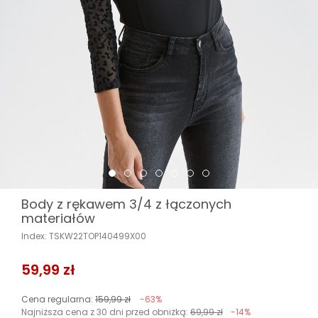
Body z rękawem 3/4 z łączonych
materiałów
Index: TSKW22TOP140499X00
59,99 zł
Cena regularna:
159,99 zł
-63%
Najniższa cena z 30 dni przed obniżką:
69,99 zł
-14%