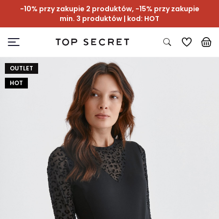
-10% przy zakupie 2 produktów, -15% przy zakupie
min. 3 produktów | kod: HOT
OUTLET
HOT