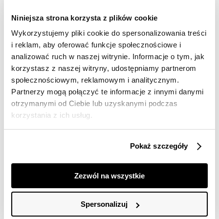
Darmowa dostawa od 149zł dla wybranych metod
dostawy
Niniejsza strona korzysta z plików cookie
30 dni na zwrot
Wykorzystujemy pliki cookie do spersonalizowania treści
i reklam, aby oferować funkcje społecznościowe i
analizować ruch w naszej witrynie. Informacje o tym, jak
Opis produktu
korzystasz z naszej witryny, udostępniamy partnerom
Bluzka damska Top Secret z odkrytymi ramionami.
społecznościowym, reklamowym i analitycznym.
Partnerzy mogą połączyć te informacje z innymi danymi
Ceniona za swój niebagatelny styl oraz niepowtarzalną
otrzymanymi od Ciebie lub uzyskanymi podczas
elegancję bluzka damska o bardzo luźnym kroju w
korzystania z ich usług.
wersji z odkrytymi ramionami z marszczeniem oraz
gumką u góry. Wykonana ona została z przyjemnej w
dotyku oraz delikatnej dzianiny wiskozowej, ujmując
Pokaż szczegóły
swą prostotą oraz pełnią swobody. Doskonale uzupełni
ona przeróżne kobiece stylizacje letnie oraz wakacyjne,
będąc odpowiednim wyborem zarówno jako element
Zezwól na wszystkie
stroju do pracy, jak i również podczas wakacyjnych
wojaży. Bluzka dostępna w kolorze czerwonym
SBW0715CE.
Spersonalizuj
Modelka ma 177 cm wzrostu i prezentuje rozmiar 34.