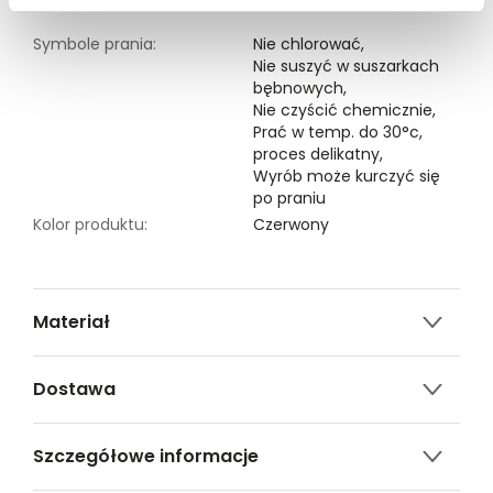
Symbole prania:
Nie chlorować,
Nie suszyć w suszarkach
bębnowych,
Nie czyścić chemicznie,
Prać w temp. do 30°c,
proces delikatny,
Wyrób może kurczyć się
po praniu
Kolor produktu:
Czerwony
Materiał
100% WISKOZA
Dostawa
Darmowa dostawa od 149zł dla wybranych metod
Szczegółowe informacje
dostawy.