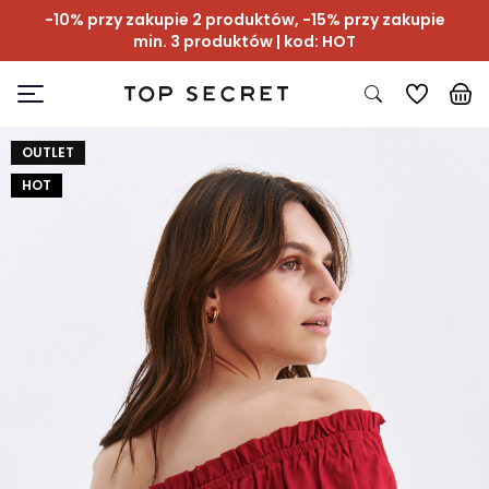
-10% przy zakupie 2 produktów, -15% przy zakupie
min. 3 produktów | kod: HOT
OUTLET
HOT