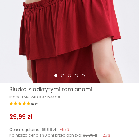
Bluzka z odkrytymi ramionami
Index: TSKS24BLK071533X00
5.0
(
1
)
29,99 zł
Cena regularna:
69,99 zł
-57%
Najniższa cena z 30 dni przed obniżką:
39,99 zł
-25%