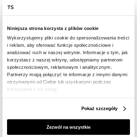
Wysyłka w 24-72h
Darmowa dostawa od 149zł dla wybranych metod
dostawy
Niniejsza strona korzysta z plików cookie
30 dni na zwrot
Wykorzystujemy pliki cookie do spersonalizowania treści
i reklam, aby oferować funkcje społecznościowe i
analizować ruch w naszej witrynie. Informacje o tym, jak
Opis produktu
korzystasz z naszej witryny, udostępniamy partnerom
społecznościowym, reklamowym i analitycznym.
Bluzka damska Top Secret z efektownym ozdobnym
Partnerzy mogą połączyć te informacje z innymi danymi
dekoltem.
otrzymanymi od Ciebie lub uzyskanymi podczas
Ceniona za niebagatelny design oraz wiele możliwości
korzystania z ich usług.
praktycznego zastosowania dopasowanej bluzka
damska, która przylega do kobiecej sylwetki i eksponuje
jej walory. Posiada ona szerokie ramiączka i jest w wersji
Pokaż szczegóły
bez rękawów, a uroku dodaje jej okazały dekolt w
kształcie litery V, wzbogacony krzyżującymi się
paseczkami materiału. Wykonana ona została z
Zezwól na wszystkie
przyjemnej w dotyku oraz przewiewnej dzianiny
wiskozowej z dodatkiem elastanu, sprawdzając się w