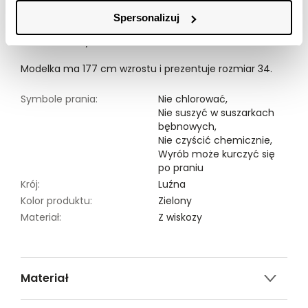
przeróżnych kobiecych stylizacjach w czasie
Spersonalizuj
wiosennym czy też letnim. Bluzka damska dostępna w
kolorze zielonym TSKW24BLK072677X00.
Modelka ma 177 cm wzrostu i prezentuje rozmiar 34.
Symbole prania:
Nie chlorować,
Nie suszyć w suszarkach
bębnowych,
Nie czyścić chemicznie,
Wyrób może kurczyć się
po praniu
Krój:
Luźna
Kolor produktu:
Zielony
Materiał:
Z wiskozy
Materiał
95% WISKOZA,5% ELASTAN