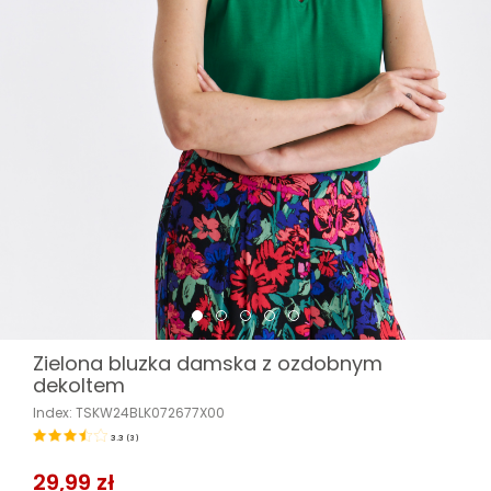
Zielona bluzka damska z ozdobnym
dekoltem
Index: TSKW24BLK072677X00
3.3
(
3
)
29,99 zł