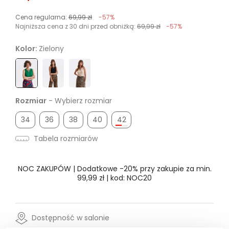
Cena regularna:
69,99 zł
-57%
Najniższa cena z 30 dni przed obniżką:
69,99 zł
-57%
Kolor:
Zielony
Rozmiar
- Wybierz rozmiar
34
36
38
40
42
Tabela rozmiarów
NOC ZAKUPÓW | Dodatkowe -20% przy zakupie za min.
99,99 zł | kod: NOC20
Dostępność w salonie