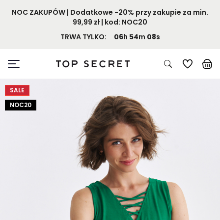
NOC ZAKUPÓW | Dodatkowe -20% przy zakupie za min.
99,99 zł | kod: NOC20
TRWA TYLKO:
06
h
54
m
08
s
SALE
NOC20