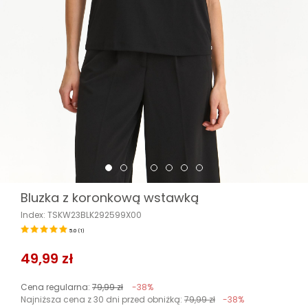
Bluzka z koronkową wstawką
Index: TSKW23BLK292599X00
5.0
(
1
)
49,99 zł
Cena regularna:
79,99 zł
-38%
Najniższa cena z 30 dni przed obniżką:
79,99 zł
-38%