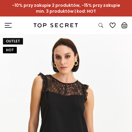
-10% przy zakupie 2 produktów, -15% przy zakupie
min. 3 produktów | kod: HOT
OUTLET
HOT