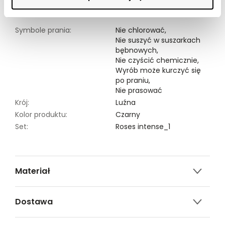
Modelka ma 177 cm wzrostu i prezentuje rozmiar 34.
Symbole prania:
Nie chlorować,
Nie suszyć w suszarkach
bębnowych,
Nie czyścić chemicznie,
Wyrób może kurczyć się
po praniu,
Nie prasować
Krój:
Luźna
Kolor produktu:
Czarny
Set:
Roses intense_1
Materiał
95% POLIESTER,5% ELASTAN
Dostawa
Darmowa dostawa od 149zł dla wybranych metod