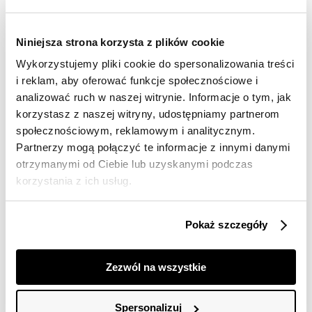
Darmowa dostawa od 149zł dla wybranych metod
dostawy
30 dni na zwrot
Niniejsza strona korzysta z plików cookie
Wykorzystujemy pliki cookie do spersonalizowania treści
i reklam, aby oferować funkcje społecznościowe i
Opis produktu
analizować ruch w naszej witrynie. Informacje o tym, jak
Bluzka damska Top Secret z koronkowymi wstawkami.
korzystasz z naszej witryny, udostępniamy partnerom
społecznościowym, reklamowym i analitycznym.
Bluzka damska bez rękawów na szerokich ramiączkach
Partnerzy mogą połączyć te informacje z innymi danymi
z efektownymi koronkowymi wstawkami u góry.
otrzymanymi od Ciebie lub uzyskanymi podczas
Posiada ona okrągły dekolt z delikatną lamówką wokół i
korzystania z ich usług.
jest zapinana z tyłu na guziczek oraz wzbogacona o
rozcięcie w kształcie łezki na plecach. Na końcówkach
ramiączek umiejscowiono delikatne, falbaniaste
koronki. Została ona wykonana z przyjemnej w dotyku
Pokaż szczegóły
oraz dobrej gatunkowo dzianiny, będąc interesującym
uzupełnieniem zarówno dla stylizacji z klasycznymi
szerokimi spodniami, jak i również atrakcyjną mini
Zezwól na wszystkie
spódnicą. Bluzka dostępna w kolorze czarnym
SBK2925CA.
Spersonalizuj