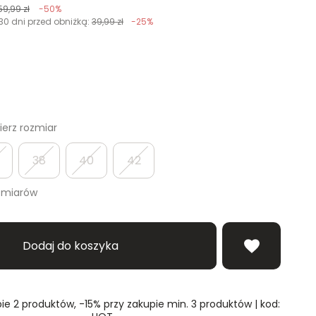
59,99 zł
-50%
30 dni przed obniżką:
39,99 zł
-25%
erz rozmiar
38
40
42
zmiarów
Dodaj do koszyka
ie 2 produktów, -15% przy zakupie min. 3 produktów | kod: