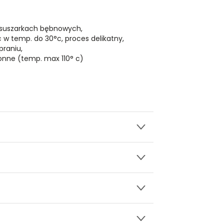
 suszarkach bębnowych,
ć w temp. do 30°c, proces delikatny,
praniu,
onne (temp. max 110° c)
wy.