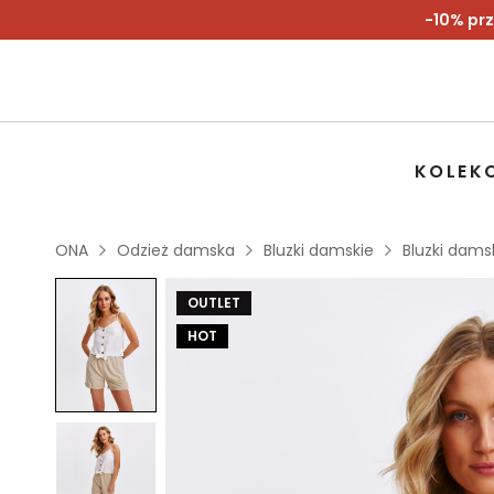
-10% prz
KOLEK
ONA
Odzież damska
Bluzki damskie
Bluzki dams
OUTLET
HOT