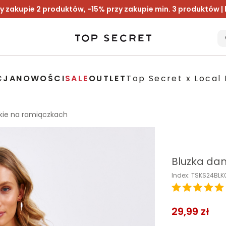
y zakupie 2 produktów, -15% przy zakupie min. 3 produktów |
CJA
NOWOŚCI
SALE
OUTLET
Top Secret x Local 
kie na ramiączkach
Bluzka da
Index: TSKS24BL
29,99 zł