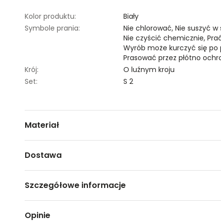
Kolor produktu:
Biały
Symbole prania:
Nie chlorować,
Nie suszyć w
Nie czyścić chemicznie,
Pra
Wyrób może kurczyć się po 
Prasować przez płótno ochr
Krój:
O luźnym kroju
Set:
S 2
Materiał
100% WISKOZA
Dostawa
Darmowa dostawa od 149zł dla wybranych metod dosta
Szczegółowe informacje
GWARANTOWANA WYSYŁKA w 48 godzin.
*95% zamówień realizujemy w 24 godziny.
Nazwa produktu:
Bluzka damska bez rękawów
Opinie
Kod produktu:
TSKS24BLK067800X00