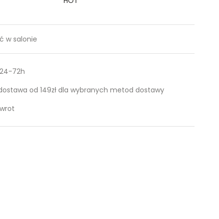
HOT
 w salonie
 24-72h
ostawa od 149zł dla wybranych metod dostawy
zwrot