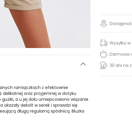
Dostępność
Wysyłka w
Darmowa d
30 dni na 
wanych ramiączkach z efektownie
 delikatnej oraz przyjemnej w dotyku
guziki, a u jej dołu umiejscowiono wiązanie
 okazały dekolt w serek i sprawdzi się
teresującą długą regularną spódnicą. Bluzka