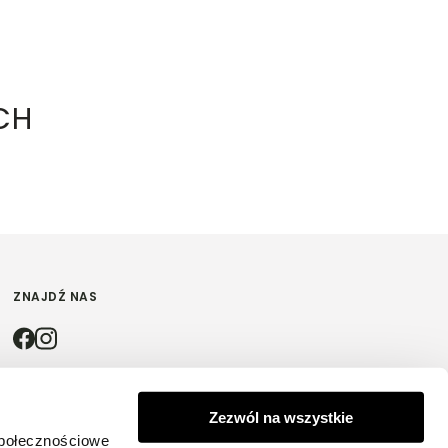
CH
ZNAJDŹ NAS
4.9
Zezwól na wszystkie
społecznościowe