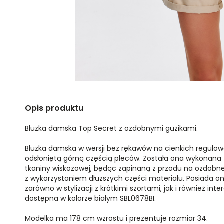
Opis produktu
Bluzka damska Top Secret z ozdobnymi guzikami.
Bluzka damska w wersji bez rękawów na cienkich regulo
odsłoniętą górną częścią pleców. Została ona wykonana z
tkaniny wiskozowej, będąc zapinaną z przodu na ozdobne 
z wykorzystaniem dłuższych części materiału. Posiada ona
zarówno w stylizacji z krótkimi szortami, jak i również in
dostępna w kolorze białym SBL0678BI.
Modelka ma 178 cm wzrostu i prezentuje rozmiar 34.