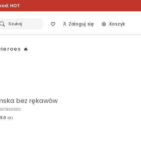
 kod: HOT
Zaloguj się
Koszyk
Szukaj
Heroes 🔥
mska bez rękawów
K067800X00
5.0
(
2
)