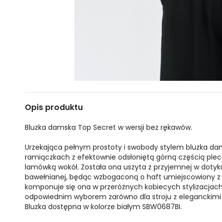
Opis produktu
Bluzka damska Top Secret w wersji bez rękawów.
Urzekająca pełnym prostoty i swobody stylem bluzka da
ramiączkach z efektownie odsłoniętą górną częścią ple
lamówką wokół. Została ona uszyta z przyjemnej w dotyk
bawełnianej, będąc wzbogaconą o haft umiejscowiony z 
komponuje się ona w przeróżnych kobiecych stylizacjach
odpowiednim wyborem zarówno dla stroju z eleganckimi s
Bluzka dostępna w kolorze białym SBW0687BI.