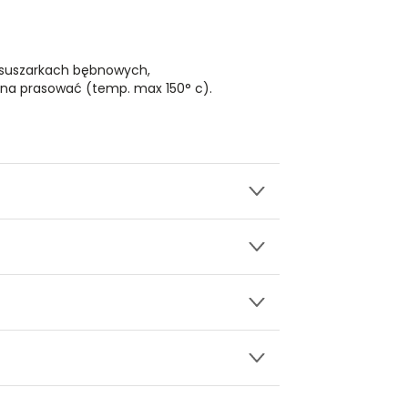
 suszarkach bębnowych,
na prasować (temp. max 150° c).
wy.
ły 3, 30-741 Kraków -
Kontakt
.in. Żabka, Dino, Kaufland, Lidl, Shell) -