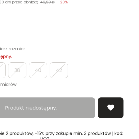
30 dni przed obniżką:
49,99 zł
-20%
erz rozmiar
tępny.
38
40
42
zmiarów
Produkt niedostępny.
ie 2 produktów, -15% przy zakupie min. 3 produktów | kod:
HOT