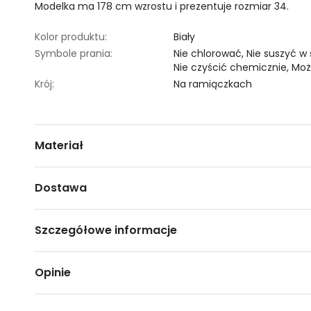
Modelka ma 178 cm wzrostu i prezentuje rozmiar 34.
Kolor produktu:
Biały
Symbole prania:
Nie chlorować,
Nie suszyć w
Nie czyścić chemicznie,
Moż
Krój:
Na ramiączkach
Materiał
100% BAWEŁNA
Dostawa
Darmowa dostawa od 149zł dla wybranych metod dosta
Szczegółowe informacje
GWARANTOWANA WYSYŁKA w 48 godzin.
*95% zamówień realizujemy w 24 godziny.
Nazwa produktu:
Bluzka damska bez rękawów
Opinie
Kod produktu:
TSKS24BLK068700X00
Metody dostawy:
Marka:
Top Secret
Sklep stacjonarny -
Bezpłatnie!
(1-3 dni roboczych)
Producent:
Greenpoint S.A., ul. Domaga
DPD pickup - odbiór w punkcie/automacie paczkowym (m