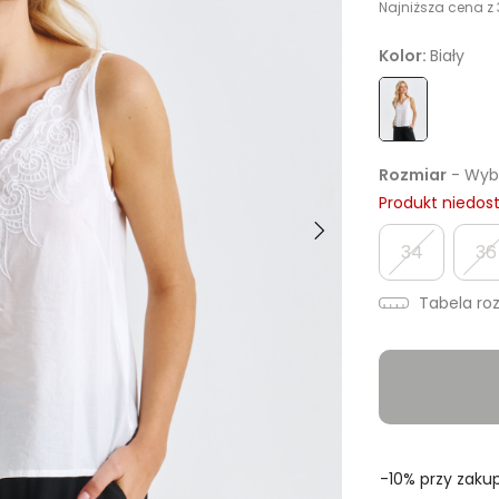
Najniższa cena z 
Kolor:
Biały
Rozmiar
- Wybi
Produkt niedos
34
36
Tabela ro
-10% przy zakup