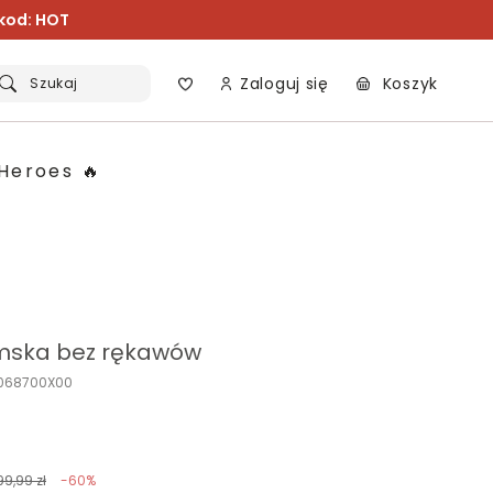
 kod: HOT
Zaloguj się
Koszyk
Szukaj
Heroes 🔥
mska bez rękawów
K068700X00
99,99 zł
-60%