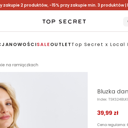
y zakupie 2 produktów, -15% przy zakupie min. 3 produktów |
CJA
NOWOŚCI
SALE
OUTLET
Top Secret x Local 
kie na ramiączkach
Bluzka da
Index: TSKS24BL
39,99 zł
Cena regularna: