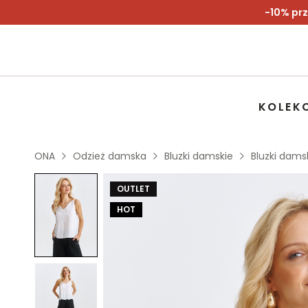
-10% prz
KOLEK
ONA
Odzież damska
Bluzki damskie
Bluzki dams
OUTLET
HOT