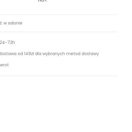
 w salonie
 24-72h
ostawa od 149zł dla wybranych metod dostawy
zwrot