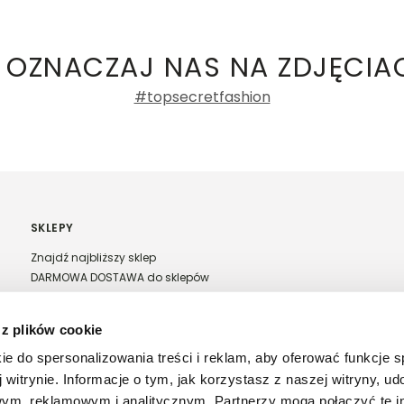
 damskie
,
Bluzki damskie na ramiączkach
a recenzji
 OZNACZAJ NAS NA ZDJĘCIA
#topsecretfashion
SKLEPY
Znajdź najbliższy sklep
DARMOWA DOSTAWA do sklepów
Franczyza Top Secret
Regulamin sprzedaży w salonach stacjonarnych
 z plików cookie
ie do spersonalizowania treści i reklam, aby oferować funkcje 
 witrynie. Informacje o tym, jak korzystasz z naszej witryny, u
ym, reklamowym i analitycznym. Partnerzy mogą połączyć te i