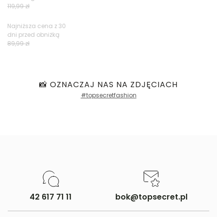
Opinie klientów
119,99 zł
Najniższa cena z 30
dni przed obniżką
Filtry
89,99 zł
📸 OZNACZAJ NAS NA ZDJĘCIACH
#topsecretfashion
42 617 71 11
bok@topsecret.pl