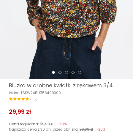
Bluzka w drobne kwiatki z rękawem 3/4
Index: TSKW24BLK158499X00
5.0
(
2
)
29,99 zł
Cena regularna:
59,99 zł
-50%
Najniższa cena z 30 dni przed obniżką:
39,99 zł
-25%