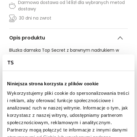
Darmowa dostawa od 149zł dla wybranych metod
dostawy
30 dni na zwrot
Opis produktu
Bluzka damska Top Secret z barwnym nadrukiem w
formie kwitnącej łączki.
Ujmująca modnym designem bluzka damska o luźnym
kroju z rękawami o długości ¾ zakończonymi luźnym
ściągaczem. Posiada ona efektowny okrągły dekolt z
Niniejsza strona korzysta z plików cookie
delikatnym marszczeniem wokół, będąc zapinaną z
tyłu na guziczek i posiadając pod zapięciem rozcięcie
Wykorzystujemy pliki cookie do spersonalizowania treści
w formie łezki. Uszyta ona została z przewiewnej oraz
i reklam, aby oferować funkcje społecznościowe i
delikatnej dzianiny, będąc wzbogaconą o barwny
analizować ruch w naszej witrynie. Informacje o tym, jak
nadruk na całości z motywem kwitnącej łączki. Pięknie
korzystasz z naszej witryny, udostępniamy partnerom
prezentuje się ona zarówno z zestawieniu z
społecznościowym, reklamowym i analitycznym.
klasycznymi długimi spodniami, jak i również efektowną
spódnicą. Bluzka damska dostępna w kolorze czarnym
Partnerzy mogą połączyć te informacje z innymi danymi
TSKW24BLK158499X00.