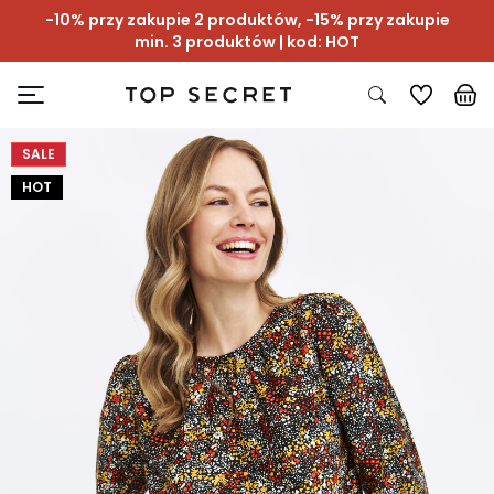
-10% przy zakupie 2 produktów, -15% przy zakupie
min. 3 produktów | kod: HOT
SALE
HOT