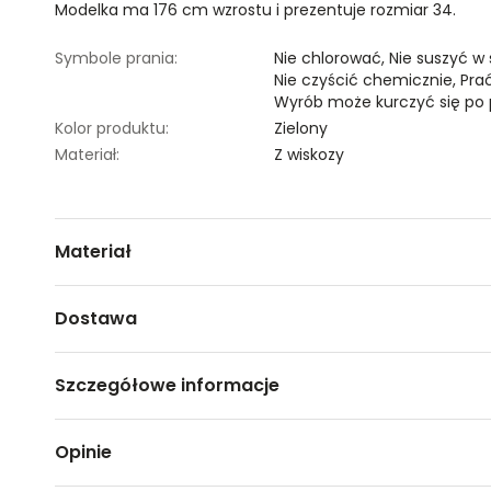
Modelka ma 176 cm wzrostu i prezentuje rozmiar 34.
Symbole prania:
Nie chlorować,
Nie suszyć w
Nie czyścić chemicznie,
Pra
Wyrób może kurczyć się po 
Kolor produktu:
Zielony
Materiał:
Z wiskozy
Materiał
100% WISKOZA
Dostawa
Darmowa dostawa od 149zł dla wybranych metod dosta
Szczegółowe informacje
GWARANTOWANA WYSYŁKA w 48 godzin.
*95% zamówień realizujemy w 24 godziny.
Nazwa produktu:
Bluzka damska długi rękaw
Opinie
Kod produktu:
TSKS24BLK153177X00
Metody dostawy:
Marka:
Top Secret
Sklep stacjonarny -
Bezpłatnie!
(1-3 dni roboczych)