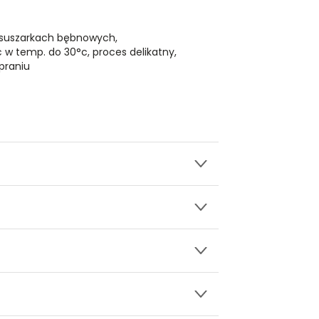
 suszarkach bębnowych,
ć w temp. do 30°c, proces delikatny,
praniu
wy.