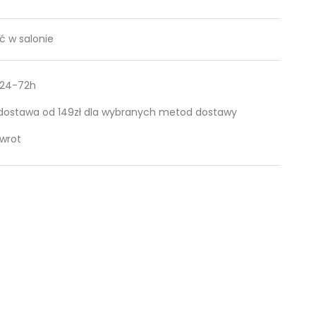
 w salonie
 24-72h
ostawa od 149zł dla wybranych metod dostawy
zwrot