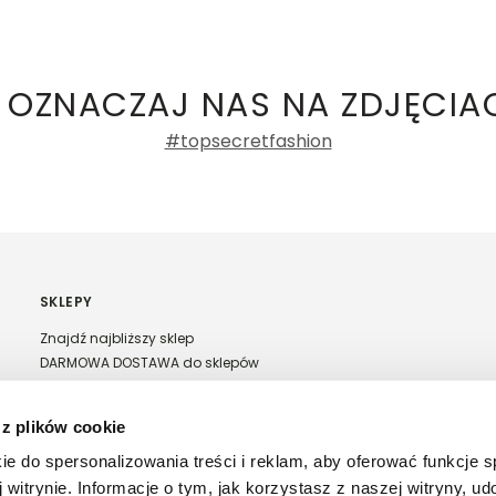
ły 3, 30-741 Kraków -
Kontakt
.in. Żabka, Dino, Kaufland, Lidl, Shell) -
 damskie
a recenzji
 OZNACZAJ NAS NA ZDJĘCIA
#topsecretfashion
SKLEPY
Znajdź najbliższy sklep
DARMOWA DOSTAWA do sklepów
Franczyza Top Secret
Regulamin sprzedaży w salonach stacjonarnych
 z plików cookie
ie do spersonalizowania treści i reklam, aby oferować funkcje 
 witrynie. Informacje o tym, jak korzystasz z naszej witryny, u