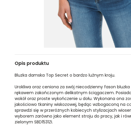
Opis produktu
Bluzka damska Top Secret o bardzo luźnym kroju.
Urokliwa oraz ceniona za swój niecodzienny fason bluzk
rękawem zakończonym delikatnym ściągaczem. Posiada o
wokół oraz proste wykończenie u dołu. Wykonana ona zos
jakościowo tkaniny wiskozowej, będąc wzbogaconą na cał
sprawdzi się w przeróżnych kobiecych stylizacjach wios
wyborem zarówno jako element stroju do pracy, jak i rów
zielonym SBD1531ZI.