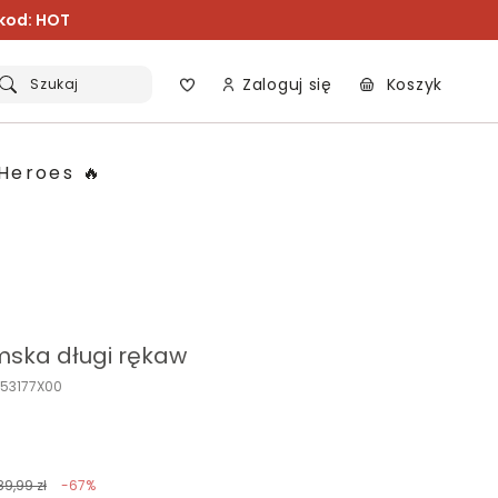
 kod: HOT
Zaloguj się
Koszyk
Szukaj
Heroes 🔥
mska długi rękaw
153177X00
89,99 zł
-67%