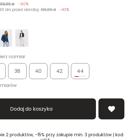
199,99 zł
-60%
30 dni przed obniżką:
139,99 zł
-43%
erz rozmiar
38
40
42
44
zmiarów
Dodaj do koszyka
ie 2 produktów, -15% przy zakupie min. 3 produktów | kod: