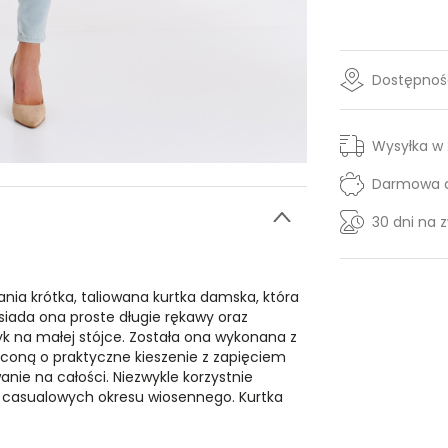
Dostępność
Wysyłka w
Darmowa d
30 dni na 
ia krótka, taliowana kurtka damska, która
osiada ona proste długie rękawy oraz
rzyk na małej stójce. Została ona wykonana z
aconą o praktyczne kieszenie z zapięciem
ie na całości. Niezwykle korzystnie
h casualowych okresu wiosennego. Kurtka