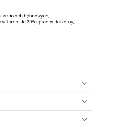
 suszarkach bębnowych,
ć w temp. do 30°c, proces delikatny,
wy.
koltem