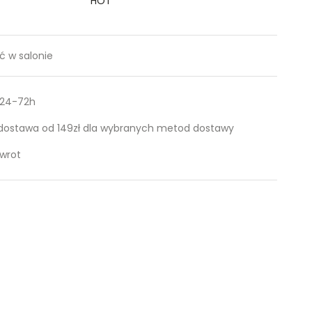
HOT
 w salonie
 24-72h
ostawa od 149zł dla wybranych metod dostawy
zwrot