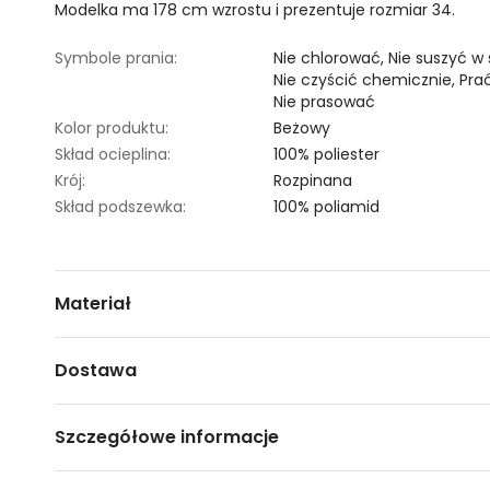
Modelka ma 178 cm wzrostu i prezentuje rozmiar 34.
Symbole prania:
Nie chlorować,
Nie suszyć w
Nie czyścić chemicznie,
Pra
Nie prasować
Kolor produktu:
Beżowy
Skład ocieplina:
100% poliester
Krój:
Rozpinana
Skład podszewka:
100% poliamid
Materiał
100% POLIAMID
Dostawa
Darmowa dostawa od 149zł dla wybranych metod dosta
Szczegółowe informacje
GWARANTOWANA WYSYŁKA w 48 godzin.
*95% zamówień realizujemy w 24 godziny.
Nazwa produktu:
Krótka kurtka z okrągłym de