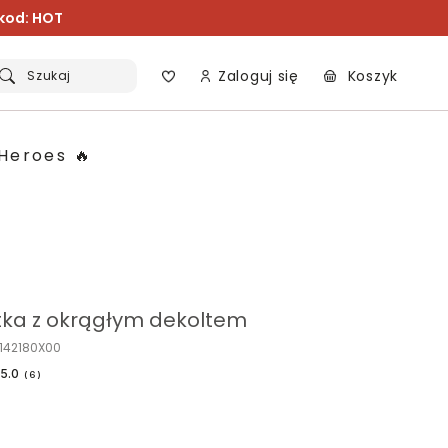
 kod: HOT
Zaloguj się
Koszyk
Szukaj
Heroes 🔥
tka z okrągłym dekoltem
R142180X00
5.0
(
6
)