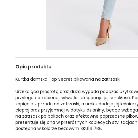
Opis produktu
Kurtka damska Top Secret pikowana na zatrzaski.
Urzekająca prostotą oraz dużą wygodą podczas użytkowan
przylega do kobiecej sylwetki i eksponuje jej smukłość. P
zapięcie z przodu na zatrzaski, a uroku dodaje jej kołnie
ciepłej oraz przyjemnej w dotyku dzianiny, będąc wzbog
na zatrzask po bokach oraz efektowne poprzeczne pikowan
prezentuje się ona w przeróżnych kobiecych stylizacjac
dostępna w kolorze beżowym SKU1417BE.