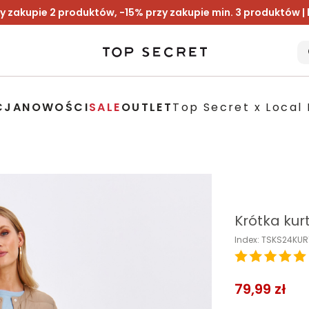
y zakupie 2 produktów, -15% przy zakupie min. 3 produktów |
CJA
NOWOŚCI
SALE
OUTLET
Top Secret x Local 
Krótka kur
Index: TSKS24KU
79,99 zł