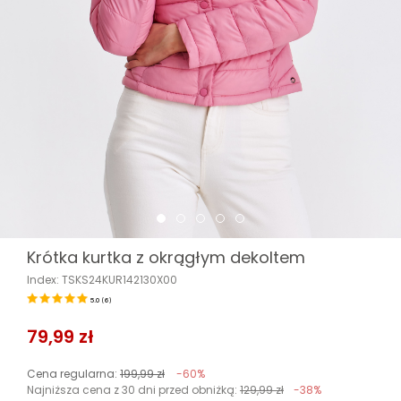
Krótka kurtka z okrągłym dekoltem
Index: TSKS24KUR142130X00
5.0
(
6
)
79,99 zł
Cena regularna:
199,99 zł
-60%
Najniższa cena z 30 dni przed obniżką:
129,99 zł
-38%