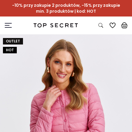
-10% przy zakupie 2 produktów, -15% przy zakupie
min. 3 produktów | kod: HOT
OUTLET
HOT