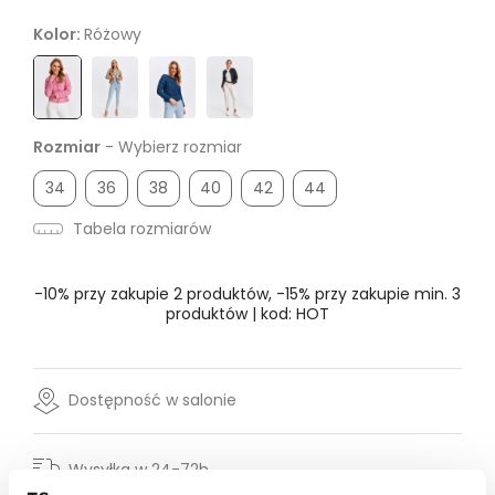
Kolor:
Różowy
Rozmiar
- Wybierz rozmiar
34
36
38
40
42
44
Tabela rozmiarów
-10% przy zakupie 2 produktów, -15% przy zakupie min. 3
produktów | kod: HOT
Dostępność w salonie
Wysyłka w 24-72h