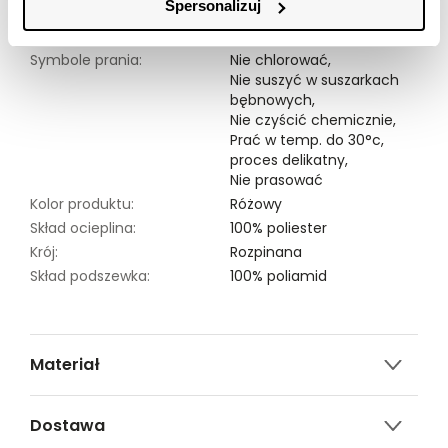
Spersonalizuj
Modelka ma 177 cm wzrostu i prezentuje rozmiar 34.
Symbole prania:
Nie chlorować,
Nie suszyć w suszarkach
bębnowych,
Nie czyścić chemicznie,
Prać w temp. do 30°c,
proces delikatny,
Nie prasować
Kolor produktu:
Różowy
Skład ocieplina:
100% poliester
Krój:
Rozpinana
Skład podszewka:
100% poliamid
Materiał
100% POLIAMID
Dostawa