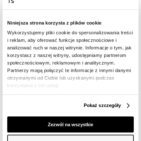
Darmowa dostawa od 149zł dla wybranych metod
dostawy
30 dni na zwrot
Niniejsza strona korzysta z plików cookie
Wykorzystujemy pliki cookie do spersonalizowania treści
Opis produktu
i reklam, aby oferować funkcje społecznościowe i
analizować ruch w naszej witrynie. Informacje o tym, jak
Kurtka damska Top Secret dopasowana z kieszeniami.
korzystasz z naszej witryny, udostępniamy partnerom
społecznościowym, reklamowym i analitycznym.
Krótka kurtka damska w sportowym stylu i wersji
dopasowanej, która przylega do kobiecej sylwetki i
Partnerzy mogą połączyć te informacje z innymi danymi
eksponuje jej smukłość. Posiada ona proste długie
otrzymanymi od Ciebie lub uzyskanymi podczas
rękawy oraz delikatny kołnierzyk na stójce i jest
korzystania z ich usług.
zapinana z przodu na dopasowane kolorystycznie
zatrzaski. Została ona wzbogacona o praktyczne
kieszenie po bokach z zatrzaskami oraz efektowne
Pokaż szczegóły
poprzeczne pikowanie na całości, łącznie z rękawami.
Jest ona niezastąpionym elementem stylizacyjnym dla
każdej kobiecej stylizacji wiosennej w okresie
Zezwól na wszystkie
chłodniejszych dni i nocy. Kurtka dostępna w kolorze
różowym SKU1421RO.