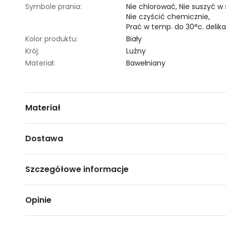
Symbole prania:
Nie chlorować,
Nie suszyć w
Nie czyścić chemicznie,
Prać w temp. do 30°c. delik
Kolor produktu:
Biały
Krój:
Luźny
Materiał:
Bawełniany
Materiał
100% BAWEŁNA
Dostawa
Darmowa dostawa od 149zł dla wybranych metod dosta
Szczegółowe informacje
GWARANTOWANA WYSYŁKA w 48 godzin.
*95% zamówień realizujemy w 24 godziny.
Nazwa produktu:
T-shirt krótki rękaw damski
Opinie
Kod produktu:
TSKW22TOP563700X00
Metody dostawy:
Marka:
Top Secret
Sklep stacjonarny -
Bezpłatnie!
(1-3 dni roboczych)