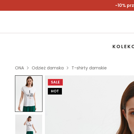
-10% prz
KOLEK
ONA
Odzież damska
T-shirty damskie
SALE
HOT