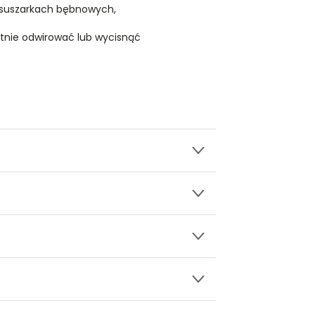
 suszarkach bębnowych,
atnie odwirować lub wycisnąć
wy.
 z nadrukiem