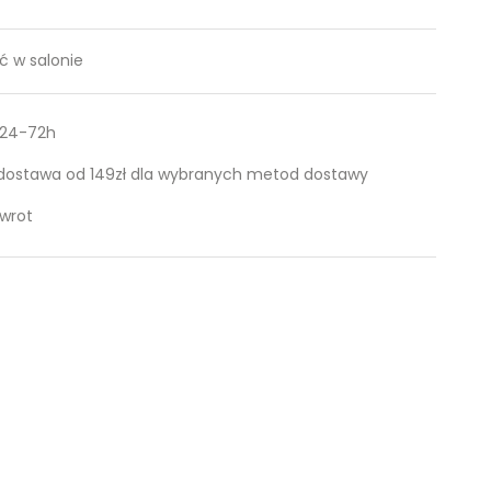
 w salonie
 24-72h
ostawa od 149zł dla wybranych metod dostawy
zwrot