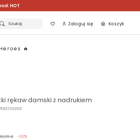
 kod: HOT
Zaloguj się
Koszyk
Szukaj
Heroes 🔥
ótki rękaw damski z nadrukiem
P563700X00
49,99 zł
-30%