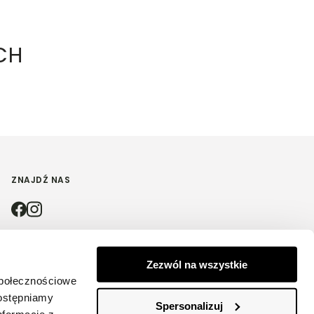
CH
ZNAJDŹ NAS
4.9
Zezwól na wszystkie
społecznościowe
Na podstawie
4198
opinii
z całego okresu
dostępniamy
Spersonalizuj