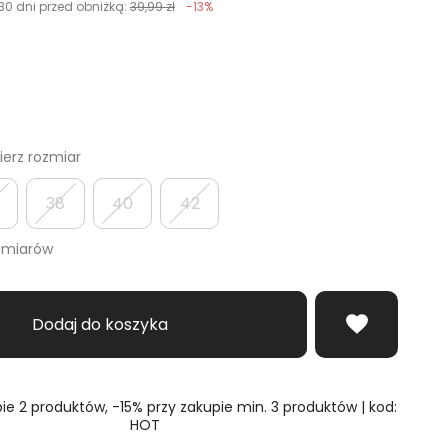
30 dni przed obniżką:
39,99 zł
-13%
erz rozmiar
38
40
42
zmiarów
Dodaj do koszyka
ie 2 produktów, -15% przy zakupie min. 3 produktów | kod:
HOT