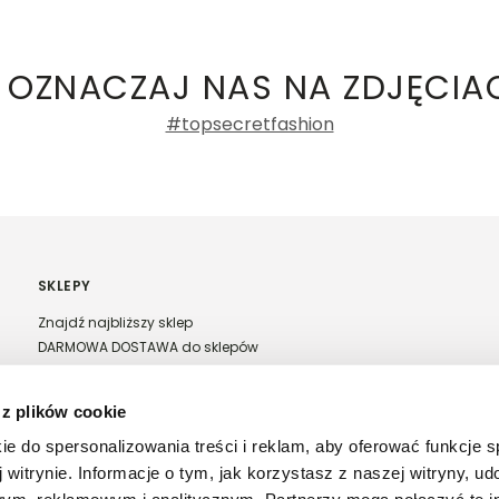
ły 3, 30-741 Kraków -
Kontakt
.in. Żabka, Dino, Kaufland, Lidl, Shell) -
ty damskie
a recenzji
 OZNACZAJ NAS NA ZDJĘCIA
#topsecretfashion
SKLEPY
Znajdź najbliższy sklep
DARMOWA DOSTAWA do sklepów
Franczyza Top Secret
Regulamin sprzedaży w salonach stacjonarnych
 z plików cookie
ie do spersonalizowania treści i reklam, aby oferować funkcje 
 witrynie. Informacje o tym, jak korzystasz z naszej witryny, u